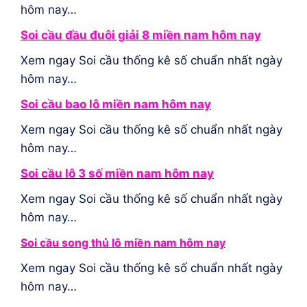
hôm nay…
Soi cầu đầu đuôi giải 8 miền nam hôm nay
Xem ngay Soi cầu thống kê số chuẩn nhất ngày
hôm nay…
Soi cầu bao lô miền nam hôm nay
Xem ngay Soi cầu thống kê số chuẩn nhất ngày
hôm nay…
Soi cầu lô 3 số miền nam hôm nay
Xem ngay Soi cầu thống kê số chuẩn nhất ngày
hôm nay…
Soi cầu song thủ lô miền nam hôm nay
Xem ngay Soi cầu thống kê số chuẩn nhất ngày
hôm nay…