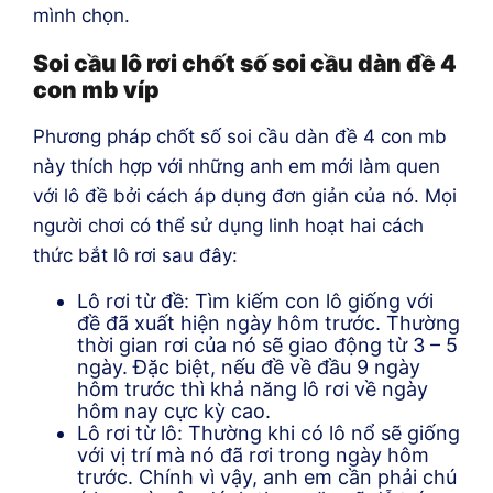
mình chọn.
Soi cầu lô rơi chốt số soi cầu dàn đề 4
con mb víp
Phương pháp chốt số soi cầu dàn đề 4 con mb
này thích hợp với những anh em mới làm quen
với lô đề bởi cách áp dụng đơn giản của nó. Mọi
người chơi có thể sử dụng linh hoạt hai cách
thức bắt lô rơi sau đây:
Lô rơi từ đề: Tìm kiếm con lô giống với
đề đã xuất hiện ngày hôm trước. Thường
thời gian rơi của nó sẽ giao động từ 3 – 5
ngày. Đặc biệt, nếu đề về đầu 9 ngày
hôm trước thì khả năng lô rơi về ngày
hôm nay cực kỳ cao.
Lô rơi từ lô: Thường khi có lô nổ sẽ giống
với vị trí mà nó đã rơi trong ngày hôm
trước. Chính vì vậy, anh em cần phải chú