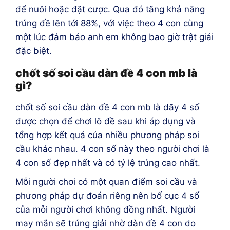
để nuôi hoặc đặt cược. Qua đó tăng khả năng
trúng đề lên tới 88%, với việc theo 4 con cùng
một lúc đảm bảo anh em không bao giờ trật giải
đặc biệt.
chốt số soi cầu dàn đề 4 con mb là
gì?
chốt số soi cầu dàn đề 4 con mb là dãy 4 số
được chọn để chơi lô đề sau khi áp dụng và
tổng hợp kết quả của nhiều phương pháp soi
cầu khác nhau. 4 con số này theo người chơi là
4 con số đẹp nhất và có tỷ lệ trúng cao nhất.
Mỗi người chơi có một quan điểm soi cầu và
phương pháp dự đoán riêng nên bố cục 4 số
của mỗi người chơi không đồng nhất. Người
may mắn sẽ trúng giải nhờ dàn đề 4 con do