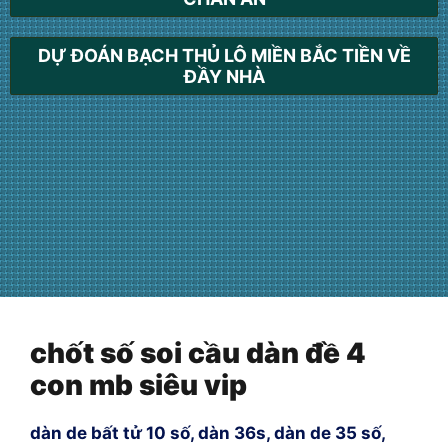
DỰ ĐOÁN BẠCH THỦ LÔ MIỀN BẮC TIỀN VỀ
ĐẦY NHÀ
chốt số soi cầu dàn đề 4
con mb siêu vip
dàn de bất tử 10 số, dàn 36s, dàn de 35 số,