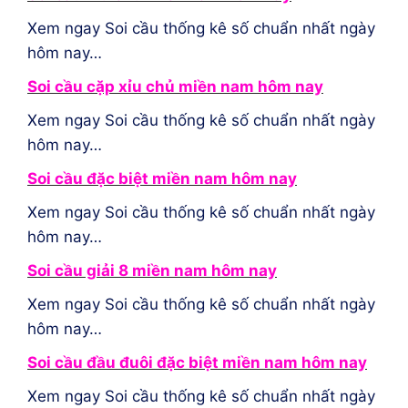
Xem ngay Soi cầu thống kê số chuẩn nhất ngày
hôm nay…
Soi cầu cặp xỉu chủ miền nam hôm nay
Xem ngay Soi cầu thống kê số chuẩn nhất ngày
hôm nay…
Soi cầu đặc biệt miền nam hôm nay
Xem ngay Soi cầu thống kê số chuẩn nhất ngày
hôm nay…
Soi cầu giải 8 miền nam hôm nay
Xem ngay Soi cầu thống kê số chuẩn nhất ngày
hôm nay…
Soi cầu đầu đuôi đặc biệt miền nam hôm nay
Xem ngay Soi cầu thống kê số chuẩn nhất ngày