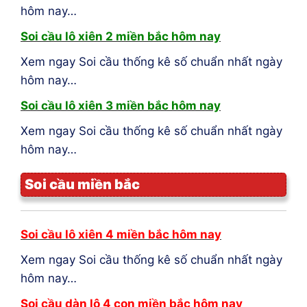
hôm nay…
Soi cầu lô xiên 2 miền bắc hôm nay
Xem ngay Soi cầu thống kê số chuẩn nhất ngày
hôm nay…
Soi cầu lô xiên 3 miền bắc hôm nay
Xem ngay Soi cầu thống kê số chuẩn nhất ngày
hôm nay…
Soi cầu miền bắc
Soi cầu lô xiên 4 miền bắc hôm nay
Xem ngay Soi cầu thống kê số chuẩn nhất ngày
hôm nay…
Soi cầu dàn lô 4 con miền bắc hôm nay