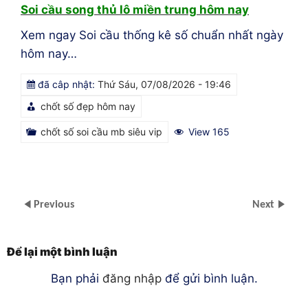
Soi cầu song thủ lô miền trung hôm nay
Xem ngay Soi cầu thống kê số chuẩn nhất ngày
hôm nay…
đã câp nhật:
Thứ Sáu, 07/08/2026 - 19:46
chốt số đẹp hôm nay
chốt số soi cầu mb siêu vip
View 165
Previous
Next
Để lại một bình luận
Bạn phải
đăng nhập
để gửi bình luận.