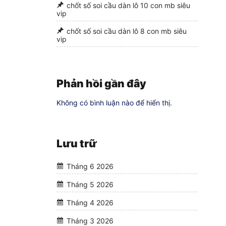
chốt số soi cầu dàn lô 10 con mb siêu
vip
chốt số soi cầu dàn lô 8 con mb siêu
vip
Phản hồi gần đây
Không có bình luận nào để hiển thị.
Lưu trữ
Tháng 6 2026
Tháng 5 2026
Tháng 4 2026
Tháng 3 2026