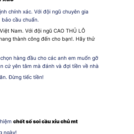
h chính xác. Với đội ngũ chuyên gia
m bảo cầu chuẩn.
i Việt Nam. Với đội ngũ
CAO THỦ LÔ
 mang thành công đến cho bạn!. Hãy thử
ựa chọn hàng đầu cho các anh em muốn gỡ
n cứ yên tâm mà đánh và đợi tiền về nhà
n. Đừng tiếc tiền!
nghiệm
chốt số soi cầu xỉu chủ mt
g ngày!