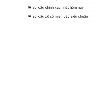
soi cầu chính xác nhất hôm nay
soi cầu xổ số miền bắc siêu chuẩn