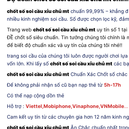
chốt số soi cầu xỉu chủ mt
chuẩn 99,99% – khẳng địn
nhiều kinh nghiệm soi cầu. Số được chọn lọc kỹ, đả
Trang web
chốt số soi cầu xỉu chủ mt
uy tín số 1 tạ
ĐỀ
chốt số siêu chuẩn. Tin tưởng chúng tôi chính là
để biết độ chuẩn xác và uy tín của chúng tôi nhé!!
trang soi cầu của chúng tôi luôn được người chơi l
vốn lớn. Khi lấy số
chốt số soi cầu xỉu chủ mt
các bạ
chốt số soi cầu xỉu chủ mt
Chuẩn Xác Chốt số chắc ă
Để không phải nhận số cũ bạn nạp thẻ từ
5h-17h
Có thể nạp cộng dồn thẻ
Hỗ trợ :
Viettel,Mobiphone,Vinaphone,VNMobile
…
Cam kết uy tín từ các chuyên gia hơn 12 năm kinh 
chốt số soi cầu xỉu chủ mt
Ăn Chắc chuẩn nhất tron