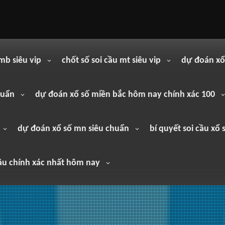
 mb siêu vip
chốt số soi cầu mt siêu vip
dự đoán xổ
huẩn
dự đoán xổ số miền bắc hôm nay chính xác 100
dự đoán xổ số mn siêu chuẩn
bí quyết soi cầu xổ
cầu chính xác nhất hôm nay