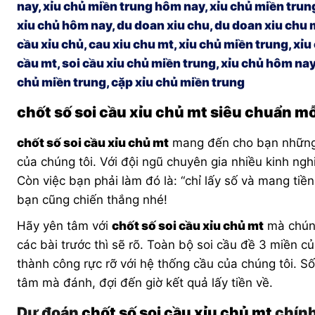
nay, xỉu chủ miền trung hôm nay, xỉu chủ miền trun
xỉu chủ hôm nay, du doan xiu chu, du doan xiu chu m
cầu xỉu chủ, cau xiu chu mt, xỉu chủ miền trung, xỉu
cầu mt, soi cầu xỉu chủ miền trung, xỉu chủ hôm nay
chủ miền trung, cặp xỉu chủ miền trung
chốt số soi cầu xỉu chủ mt siêu chuẩn m
chốt số soi cầu xỉu chủ mt
mang đến cho bạn những c
của chúng tôi. Với đội ngũ chuyên gia nhiều kinh ngh
Còn việc bạn phải làm đó là: “chỉ lấy số và mang tiề
bạn cũng chiến thắng nhé!
Hãy yên tâm với
chốt số soi cầu xỉu chủ mt
mà chúng
các bài trước thì sẽ rõ. Toàn bộ soi cầu đề 3 miền c
thành công rực rỡ với hệ thống cầu của chúng tôi. Số
tâm mà đánh, đợi đến giờ kết quả lấy tiền về.
Dự đoán
chốt số soi cầu xỉu chủ mt
chính