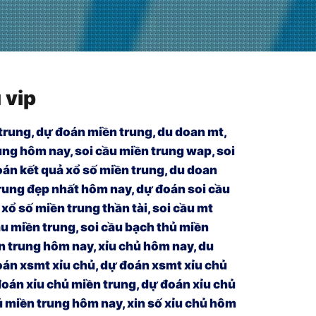
 vip
 trung, dự đoán miền trung, du doan mt,
ung hôm nay, soi cầu miền trung wap, soi
án kết quả xổ số miền trung, du doan
trung đẹp nhất hôm nay, dự đoán soi cầu
xổ số miền trung thần tài, soi cầu mt
u miền trung, soi cầu bạch thủ miền
n trung hôm nay, xỉu chủ hôm nay, du
oán xsmt xỉu chủ, dự đoán xsmt xỉu chủ
oán xỉu chủ miền trung, dự đoán xỉu chủ
hủ miền trung hôm nay, xin số xỉu chủ hôm