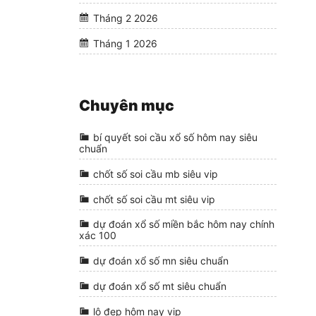
Tháng 2 2026
Tháng 1 2026
Chuyên mục
bí quyết soi cầu xổ số hôm nay siêu
chuẩn
chốt số soi cầu mb siêu vip
chốt số soi cầu mt siêu vip
dự đoán xổ số miền bắc hôm nay chính
xác 100
dự đoán xổ số mn siêu chuẩn
dự đoán xổ số mt siêu chuẩn
lô đẹp hôm nay vip