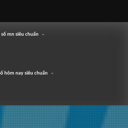
 số mn siêu chuẩn
 số hôm nay siêu chuẩn