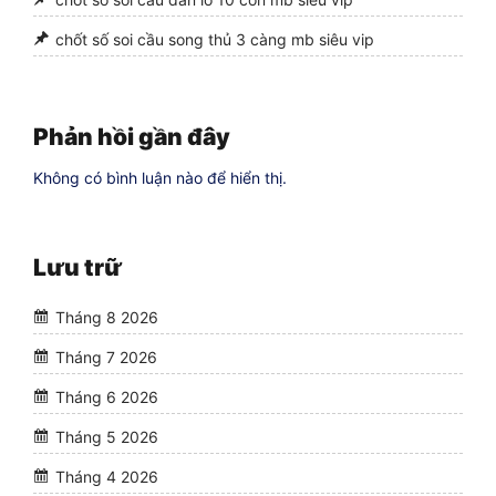
chốt số soi cầu song thủ 3 càng mb siêu vip
Phản hồi gần đây
Không có bình luận nào để hiển thị.
Lưu trữ
Tháng 8 2026
Tháng 7 2026
Tháng 6 2026
Tháng 5 2026
Tháng 4 2026