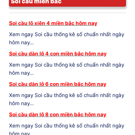
Soi cầu miền bắc
Soi cầu lô xiên 4 miền bắc hôm nay
Xem ngay Soi cầu thống kê số chuẩn nhất ngày
hôm nay…
Soi cầu dàn lô 4 con miền bắc hôm nay
Xem ngay Soi cầu thống kê số chuẩn nhất ngày
hôm nay…
Soi cầu dàn lô 6 con miền bắc hôm nay
Xem ngay Soi cầu thống kê số chuẩn nhất ngày
hôm nay…
Soi cầu dàn lô 8 con miền bắc hôm nay
Xem ngay Soi cầu thống kê số chuẩn nhất ngày
hôm nay…