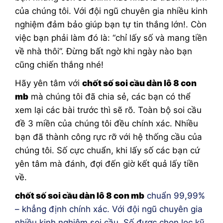
của chúng tôi. Với đội ngũ chuyên gia nhiều kinh
nghiệm đảm bảo giúp bạn tự tin thắng lớn!. Còn
việc bạn phải làm đó là: “chỉ lấy số và mang tiền
về nhà thôi”. Đừng bất ngờ khi ngày nào bạn
cũng chiến thắng nhé!
Hãy yên tâm với
chốt số soi cầu dàn lô 8 con
mb
mà chúng tôi đã chia sẻ, các bạn có thể
xem lại các bài trước thì sẽ rõ. Toàn bộ soi cầu
đề 3 miền của chúng tôi đều chính xác. Nhiều
bạn đã thành công rực rỡ với hệ thống cầu của
chúng tôi. Số cực chuẩn, khi lấy số các bạn cứ
yên tâm mà đánh, đợi đến giờ kết quả lấy tiền
về.
chốt số soi cầu dàn lô 8 con mb
chuẩn 99,99%
– khẳng định chính xác. Với đội ngũ chuyên gia
nhiều kinh nghiệm soi cầu. Số được chọn lọc kỹ,