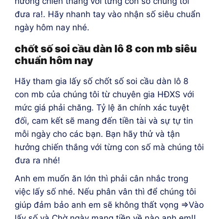
hưởng chiến thắng với từng con số chúng tôi
đưa ra!. Hãy nhanh tay vào nhận số siêu chuẩn
ngày hôm nay nhé.
chốt số soi cầu dàn lô 8 con mb siêu
chuẩn hôm nay
Hãy tham gia lấy số chốt số soi cầu dàn lô 8
con mb của chúng tôi từ chuyên gia HĐXS với
mức giá phải chăng. Tỷ lệ ăn chính xác tuyệt
đối, cam kết sẽ mang đến tiền tài và sự tự tin
mỗi ngày cho các bạn. Bạn hãy thử và tận
hưởng chiến thắng với từng con số mà chúng tôi
đưa ra nhé!
Anh em muốn ăn lớn thì phải cân nhắc trong
việc lấy số nhé. Nếu phân vân thì để chúng tôi
giúp đảm bảo anh em sẽ không thất vọng =>Vào
lấy số và Chờ ngày mang tiền về nào anh em!!