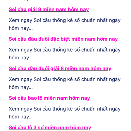
Soi cầu giải 8 miền nam hôm nay
Xem ngay Soi cầu thống kê số chuẩn nhất ngày
hôm nay…
Soi cầu đầu đuôi đặc biệt miền nam hôm nay
Xem ngay Soi cầu thống kê số chuẩn nhất ngày
hôm nay…
Soi cầu đầu đuôi giải 8 miền nam hôm nay
Xem ngay Soi cầu thống kê số chuẩn nhất ngày
hôm nay…
Soi cầu bao lô miền nam hôm nay
Xem ngay Soi cầu thống kê số chuẩn nhất ngày
hôm nay…
Soi cầu lô 3 số miền nam hôm nay