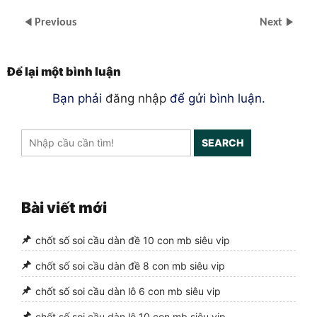
Previous
Next
Để lại một bình luận
Bạn phải
đăng nhập
để gửi bình luận.
SEARCH
Bài viết mới
chốt số soi cầu dàn đề 10 con mb siêu vip
chốt số soi cầu dàn đề 8 con mb siêu vip
chốt số soi cầu dàn lô 6 con mb siêu vip
chốt số soi cầu dàn lô 10 con mb siêu vip