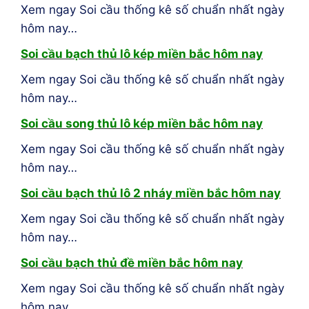
Xem ngay Soi cầu thống kê số chuẩn nhất ngày
hôm nay…
Soi cầu bạch thủ lô kép miền bắc hôm nay
Xem ngay Soi cầu thống kê số chuẩn nhất ngày
hôm nay…
Soi cầu song thủ lô kép miền bắc hôm nay
Xem ngay Soi cầu thống kê số chuẩn nhất ngày
hôm nay…
Soi cầu bạch thủ lô 2 nháy miền bắc hôm nay
Xem ngay Soi cầu thống kê số chuẩn nhất ngày
hôm nay…
Soi cầu bạch thủ đề miền bắc hôm nay
Xem ngay Soi cầu thống kê số chuẩn nhất ngày
hôm nay…