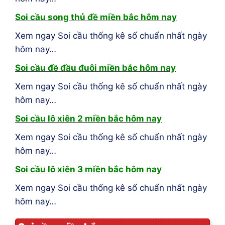
Soi cầu song thủ đề miền bắc hôm nay
Xem ngay Soi cầu thống kê số chuẩn nhất ngày
hôm nay…
Soi cầu đề đầu đuôi miền bắc hôm nay
Xem ngay Soi cầu thống kê số chuẩn nhất ngày
hôm nay…
Soi cầu lô xiên 2 miền bắc hôm nay
Xem ngay Soi cầu thống kê số chuẩn nhất ngày
hôm nay…
Soi cầu lô xiên 3 miền bắc hôm nay
Xem ngay Soi cầu thống kê số chuẩn nhất ngày
hôm nay…