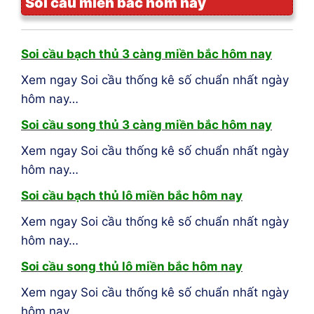
Soi cầu miền bắc hôm nay
Soi cầu bạch thủ 3 càng miền bắc hôm nay
Xem ngay Soi cầu thống kê số chuẩn nhất ngày
hôm nay…
Soi cầu song thủ 3 càng miền bắc hôm nay
Xem ngay Soi cầu thống kê số chuẩn nhất ngày
hôm nay…
Soi cầu bạch thủ lô miền bắc hôm nay
Xem ngay Soi cầu thống kê số chuẩn nhất ngày
hôm nay…
Soi cầu song thủ lô miền bắc hôm nay
Xem ngay Soi cầu thống kê số chuẩn nhất ngày
hôm nay…