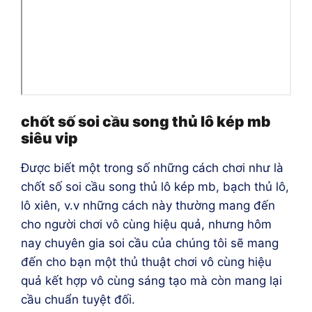
chốt số soi cầu song thủ lô kép mb
siêu vip
Được biết một trong số những cách chơi như là
chốt số soi cầu song thủ lô kép mb, bạch thủ lô,
lô xiên, v.v những cách này thường mang đến
cho người chơi vô cùng hiệu quả, nhưng hôm
nay chuyên gia soi cầu của chúng tôi sẽ mang
đến cho bạn một thủ thuật chơi vô cùng hiệu
quả kết hợp vô cùng sáng tạo mà còn mang lại
cầu chuẩn tuyệt đối.