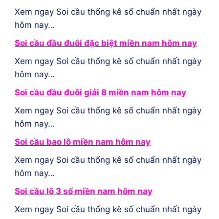
Xem ngay Soi cầu thống kê số chuẩn nhất ngày
hôm nay…
Soi cầu đầu đuôi đặc biệt miền nam hôm nay
Xem ngay Soi cầu thống kê số chuẩn nhất ngày
hôm nay…
Soi cầu đầu đuôi giải 8 miền nam hôm nay
Xem ngay Soi cầu thống kê số chuẩn nhất ngày
hôm nay…
Soi cầu bao lô miền nam hôm nay
Xem ngay Soi cầu thống kê số chuẩn nhất ngày
hôm nay…
Soi cầu lô 3 số miền nam hôm nay
Xem ngay Soi cầu thống kê số chuẩn nhất ngày