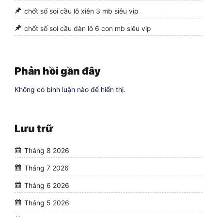
chốt số soi cầu lô xiên 3 mb siêu vip
chốt số soi cầu dàn lô 6 con mb siêu vip
Phản hồi gần đây
Không có bình luận nào để hiển thị.
Lưu trữ
Tháng 8 2026
Tháng 7 2026
Tháng 6 2026
Tháng 5 2026