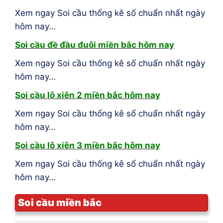
Xem ngay Soi cầu thống kê số chuẩn nhất ngày
hôm nay…
Soi cầu đề đầu đuôi miền bắc hôm nay
Xem ngay Soi cầu thống kê số chuẩn nhất ngày
hôm nay…
Soi cầu lô xiên 2 miền bắc hôm nay
Xem ngay Soi cầu thống kê số chuẩn nhất ngày
hôm nay…
Soi cầu lô xiên 3 miền bắc hôm nay
Xem ngay Soi cầu thống kê số chuẩn nhất ngày
hôm nay…
Soi cầu miền bắc