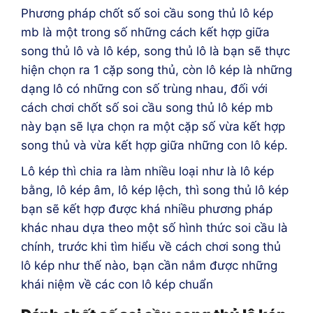
Phương pháp chốt số soi cầu song thủ lô kép
mb là một trong số những cách kết hợp giữa
song thủ lô và lô kép, song thủ lô là bạn sẽ thực
hiện chọn ra 1 cặp song thủ, còn lô kép là những
dạng lô có những con số trùng nhau, đối với
cách chơi chốt số soi cầu song thủ lô kép mb
này bạn sẽ lựa chọn ra một cặp số vừa kết hợp
song thủ và vừa kết hợp giữa những con lô kép.
Lô kép thì chia ra làm nhiều loại như là lô kép
bằng, lô kép âm, lô kép lệch, thì song thủ lô kép
bạn sẽ kết hợp được khá nhiều phương pháp
khác nhau dựa theo một số hình thức soi cầu là
chính, trước khi tìm hiểu về cách chơi song thủ
lô kép như thế nào, bạn cần nắm được những
khái niệm về các con lô kép chuẩn