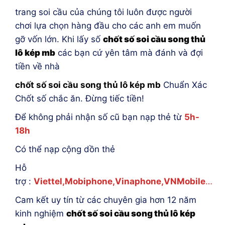
trang soi cầu của chúng tôi luôn được người
chơi lựa chọn hàng đầu cho các anh em muốn
gỡ vốn lớn. Khi lấy số
chốt số soi cầu song thủ
lô kép mb
các bạn cứ yên tâm mà đánh và đợi
tiền về nhà
chốt số soi cầu song thủ lô kép mb
Chuẩn Xác
Chốt số chắc ăn. Đừng tiếc tiền!
Để không phải nhận số cũ bạn nạp thẻ từ
5h-
18h
Có thể nạp cộng dồn thẻ
Hỗ
trợ :
Viettel,Mobiphone,Vinaphone,VNMobile
…
Cam kết uy tín từ các chuyên gia hơn 12 năm
kinh nghiệm
chốt số soi cầu song thủ lô kép