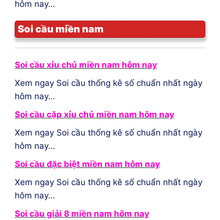
hôm nay…
Soi cầu miền nam
Soi cầu xỉu chủ miền nam hôm nay
Xem ngay Soi cầu thống kê số chuẩn nhất ngày
hôm nay…
Soi cầu cặp xỉu chủ miền nam hôm nay
Xem ngay Soi cầu thống kê số chuẩn nhất ngày
hôm nay…
Soi cầu đặc biệt miền nam hôm nay
Xem ngay Soi cầu thống kê số chuẩn nhất ngày
hôm nay…
Soi cầu giải 8 miền nam hôm nay