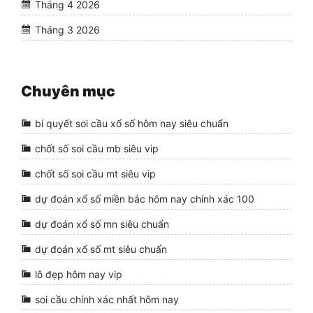
Tháng 4 2026
Tháng 3 2026
Chuyên mục
bí quyết soi cầu xổ số hôm nay siêu chuẩn
chốt số soi cầu mb siêu vip
chốt số soi cầu mt siêu vip
dự đoán xổ số miền bắc hôm nay chính xác 100
dự đoán xổ số mn siêu chuẩn
dự đoán xổ số mt siêu chuẩn
lô đẹp hôm nay vip
soi cầu chính xác nhất hôm nay