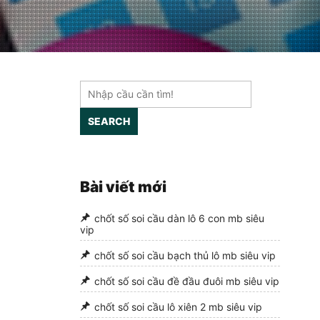
SEARCH
Bài viết mới
chốt số soi cầu dàn lô 6 con mb siêu
vip
chốt số soi cầu bạch thủ lô mb siêu vip
chốt số soi cầu đề đầu đuôi mb siêu vip
chốt số soi cầu lô xiên 2 mb siêu vip