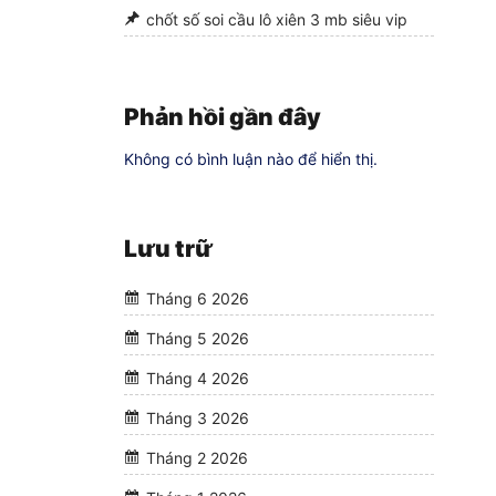
chốt số soi cầu lô xiên 3 mb siêu vip
Phản hồi gần đây
Không có bình luận nào để hiển thị.
Lưu trữ
Tháng 6 2026
Tháng 5 2026
Tháng 4 2026
Tháng 3 2026
Tháng 2 2026