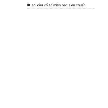
soi cầu xổ số miền bắc siêu chuẩn