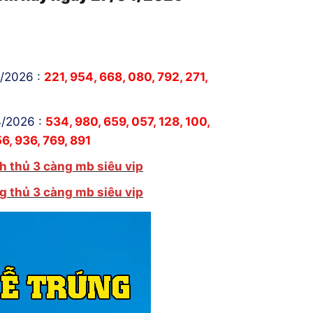
4/2026 :
221, 954, 668, 080, 792, 271,
4/2026 :
534, 980, 659, 057, 128, 100,
6, 936, 769, 891
ch thủ 3 càng mb siêu vip
ng thủ 3 càng mb siêu vip