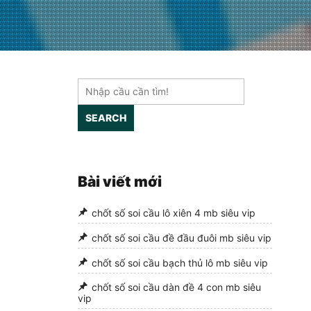
SEARCH
Bài viết mới
chốt số soi cầu lô xiên 4 mb siêu vip
chốt số soi cầu đề đầu đuôi mb siêu vip
chốt số soi cầu bạch thủ lô mb siêu vip
chốt số soi cầu dàn đề 4 con mb siêu
vip