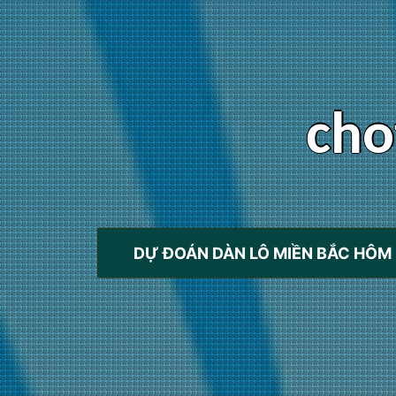
ch
DỰ ĐOÁN DÀN LÔ MIỀN BẮC HÔM