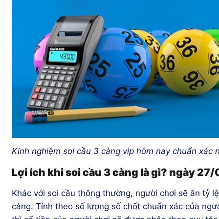
Kinh nghiệm soi cầu 3 càng vip hôm nay chuẩn xác 
Lợi ích khi soi cầu 3 càng là gì? ngày 2
Khác với soi cầu thông thường, người chơi sẽ ăn tỷ l
càng. Tính theo số lượng số chốt chuẩn xác của ngườ