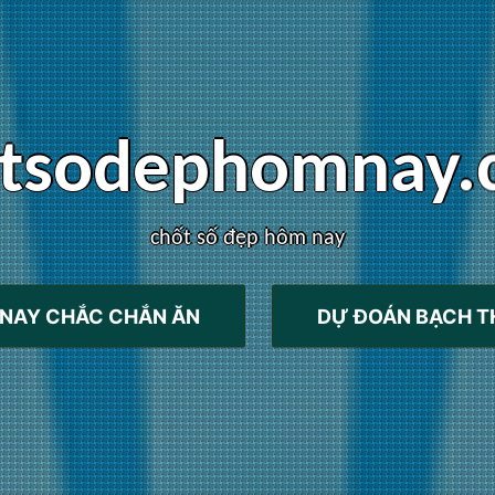
otsodephomnay.
chốt số đẹp hôm nay
 NAY CHẮC CHẮN ĂN
DỰ ĐOÁN BẠCH TH