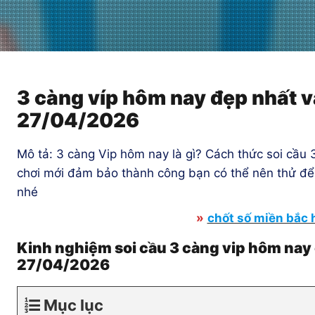
3 càng víp hôm nay đẹp nhất v
27/04/2026
Mô tả: 3 càng Vip hôm nay là gì? Cách thức soi cầu
chơi mới đảm bảo thành công bạn có thể nên thử để 
nhé
»
chốt số miền bắc
Kinh nghiệm soi cầu 3 càng vip hôm nay
27/04/2026
Mục lục