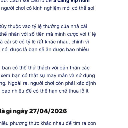
 đó. Cách soi cầu lô đề
3 càng vip hôm
 người chơi có kinh nghiệm mới có thể soi
 tùy thuộc vào tỷ lệ thưởng của nhà cái
thể nhân với số tiền mà mình cược với tỉ lệ
 cái sẽ có tỷ lệ rất khác nhau, chính vì
 nói được là bạn sẽ ăn được bao nhiêu
là bạn có thể thử thách với bản thân các
ể xem bạn có thật sự may mắn và sử dụng
g. Ngoài ra, người chơi còn phải xác định
 bao nhiêu để có thể hạn chế thua lỗ ít
 là gì ngày 27/04/2026
 nhiều phương thức khác nhau để tìm ra con