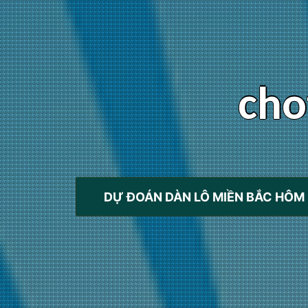
ch
DỰ ĐOÁN DÀN LÔ MIỀN BẮC HÔM