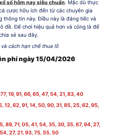
 xổ số hôm nay siêu chuẩn
. Mặc dù thực
h cá cược hữu ích đến từ các chuyên gia
 thông tin này. Điều này là đáng tiếc và
ô đề. Để chơi hiệu quả hơn và cũng là để
 chia sẻ sau đây.
 và cách hạn chế thua lỗ
iễn phí ngày 15/04/2026
:
77, 19, 91, 66, 65, 47, 54, 21, 83, 40
5, 12, 62, 91, 14, 50, 90, 31, 85, 25, 62, 95,
5, 89, 71, 05, 41, 54, 35, 30, 35, 67, 94, 27,
, 54, 27, 21, 93, 75, 55, 50