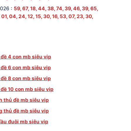
2026 :
59, 67, 18, 44, 38, 74, 39, 46, 39, 65,
, 01, 04, 24, 12, 15, 30, 16, 53, 07, 23, 30,
 đề 4 con mb siêu vip
 đề 6 con mb siêu vip
 đề 8 con mb siêu vip
 đề 10 con mb siêu vip
h thủ đề mb siêu vip
g thủ đề mb siêu vip
đầu đuôi mb siêu vip