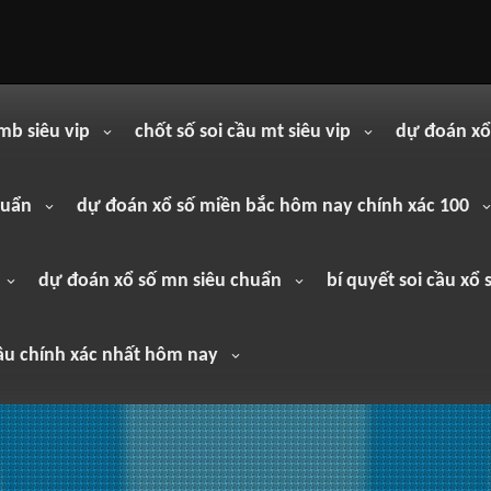
 mb siêu vip
chốt số soi cầu mt siêu vip
dự đoán xổ
huẩn
dự đoán xổ số miền bắc hôm nay chính xác 100
dự đoán xổ số mn siêu chuẩn
bí quyết soi cầu xổ
cầu chính xác nhất hôm nay