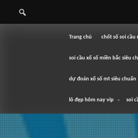
Skip
to
content
Trang chủ
chốt số soi cầu
soi cầu xổ số miền bắc siêu c
dự đoán xổ số mt siêu chuẩn
lô đẹp hôm nay vip
soi 