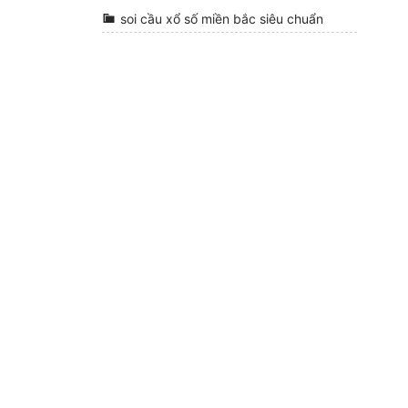
soi cầu xổ số miền bắc siêu chuẩn