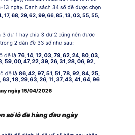
3-13 ngày. Danh sách 34 số đề được chọn
4, 17, 68, 29, 62, 99, 66, 85, 13, 03, 55, 55,
a 3 dư 1 hay chia 3 dư 2 cũng nên được
 trong 2 dàn đề 33 số như sau:
ô đề là
76, 14, 12, 03, 79, 62, 24, 80, 03,
, 59, 00, 47, 22, 39, 26, 31, 28, 06, 92,
lô đề là
86, 42, 97, 51, 51, 78, 92, 84, 25,
, 63, 18, 29, 63, 26, 11, 37, 43, 41, 64, 96
m nay ngày 15/04/2026
n số lô đề hàng đầu ngày