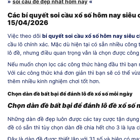
»
soi cầu đề đẹp nhất hôm nay
«
Các bí quyết soi cầu xổ số hôm nay siêu
15/04/2026
Việc theo dõi
bí quyết soi cầu xổ số hôm nay siêu 
cầu lô chính xác. Mặc dù hiện tại có sẵn nhiều côn
lô đề, nhưng điều quan trọng vẫn là chọn được công
Nếu muốn chọn lọc các công thức hàng đầu thì bạn n
Với các công thức khá đơn giản thì bạn sẽ có thể vừa
thêm nhiều kinh nghiệm chơi tốt hơn.
Chọn dàn đề bất bại để đánh lô đề xổ số mỗi ngày
Chọn dàn đề bất bại để đánh lô đề xổ s
Những dàn đề đẹp luôn được các tay cược tận dụng t
đề có sẵn thì tùy chọn dàn đề chia hết cho 3 là lựa
Đây là dàn đề được thiết lập với 31 số và hiện có m