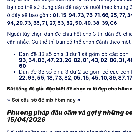
bạn có thể sử dụng dàn đề này và nuôi theo khung 
ở đây sẽ bao gồm:
01, 15, 94, 73, 76, 71, 66, 25, 77, 3
94, 29, 73, 65, 71, 27, 53, 82, 50, 49, 38, 39, 06
Ngoài tùy chọn dàn đề chia hết cho 3 thì dàn đề chi
cân nhắc. Cụ thể thì bạn có thể chọn đánh theo một
Dàn đề 33 số chia 3 dư 1 sẽ gồm có các con l
93, 54, 85, 47, 23, 26, 82, 01, 43, 02, 86, 31, 48
60
Dàn đề 33 số chia 3 dư 2 sẽ gồm có các con 
22, 93, 55, 18, 73, 82, 05, 15, 45, 10, 89, 87, 17
Bắt tổng đề giải đặc biệt để chọn ra lô đẹp cho hô
»
Soi cầu số đề mb hôm nay
«
Phương pháp đầu câm và gợi ý những co
15/04/2026