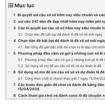
Mục lục
Bí quyết soi cầu xổ số hôm nay siêu chuẩn và c
soi cầu 247 dàn đề đẹp nhất hôm nay miễn phí 
Các bí quyết soi cầu xổ số hôm nay siêu chuẩn 
Chọn dàn đề bất bại để đánh lô đề xổ số mỗi ngày
Chọn dàn đề bất bại để đánh lô đề xổ số mỗi ng
Bắt tổng đề giải đặc biệt để chọn ra lô đẹp cho h
Phương pháp đầu câm và gợi ý những con số lô
Phương pháp đầu câm và gợi ý những con số lô đề
Sử dụng số mơ để soi cầu xổ số và dự đoán lô đề
Sử dụng số mơ để soi cầu xổ số và dự đoán lô đ
Công thức chốt lô nhanh theo giải 7 ngày 15/04/20
Các bước đơn giản để chơi và đánh đề bằng tiền
15/04/2026
Cách tham gia chơi và đánh cược lô đề chuyên