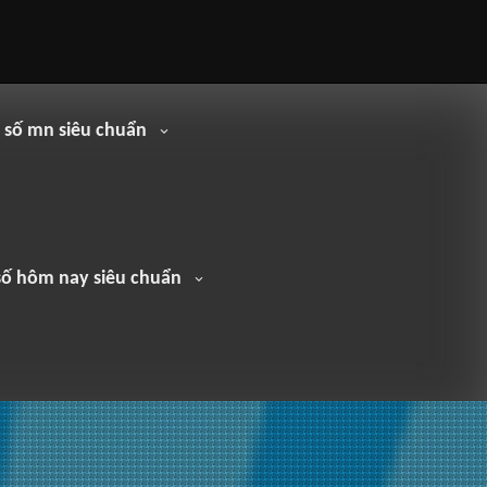
 số mn siêu chuẩn
 số hôm nay siêu chuẩn