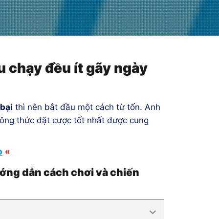
u chạy đều ít gãy ngày
 bại
thì nên bắt đầu một cách từ tốn. Anh
công thức đặt cược tốt nhất được cung
p
«
ướng dẫn cách chơi và chiến