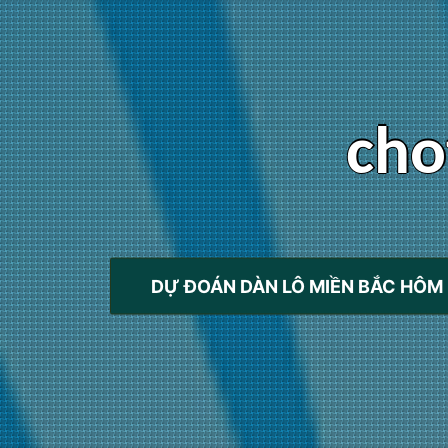
ch
DỰ ĐOÁN DÀN LÔ MIỀN BẮC HÔM