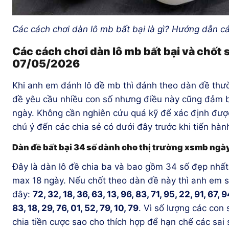
Các cách chơi dàn lô mb bất bại là gì? Hướng dẫn cá
Các cách chơi dàn lô mb bất bại và chốt 
07/05/2026
Khi anh em đánh lô đề mb thì đánh theo dàn đề thườ
đề yêu cầu nhiều con số nhưng điều này cũng đảm b
ngày. Không cần nghiên cứu quá kỹ để xác định đư
chú ý đến các chia sẻ có dưới đây trước khi tiến hà
Dàn đề bất bại 34 số dành cho thị trường xsmb ng
Đây là dàn lô đề chia ba và bao gồm 34 số đẹp nhấ
max 18 ngày. Nếu chốt theo dàn đề này thì anh em s
đây:
72, 32, 18, 36, 63, 13, 96, 83, 71, 95, 22, 91, 67, 9
83, 18, 29, 76, 01, 52, 79, 10, 79
. Vì số lượng các con
chia tiền cược sao cho thích hợp để hạn chế các sai 