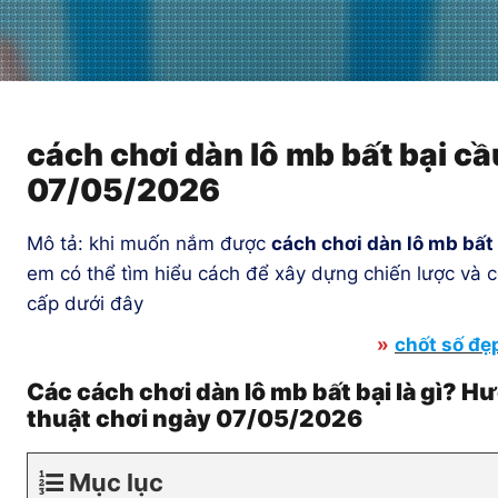
cách chơi dàn lô mb bất bại cầ
07/05/2026
Mô tả: khi muốn nắm được
cách chơi dàn lô mb bất
em có thể tìm hiểu cách để xây dựng chiến lược và 
cấp dưới đây
»
chốt số đẹ
Các cách chơi dàn lô mb bất bại là gì? H
thuật chơi ngày 07/05/2026
Mục lục