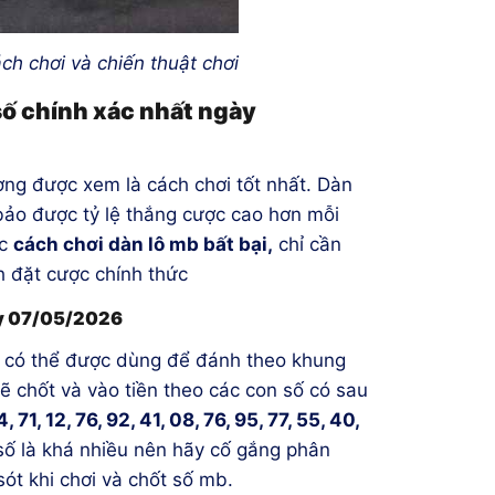
ch chơi và chiến thuật chơi
số chính xác nhất ngày
ng được xem là cách chơi tốt nhất. Dàn
ảo được tỷ lệ thắng cược cao hơn mỗi
ợc
cách chơi dàn lô mb bất bại,
chỉ cần
nh đặt cược chính thức
ày 07/05/2026
t có thể được dùng để đánh theo khung
ẽ chốt và vào tiền theo các con số có sau
4, 71, 12, 76, 92, 41, 08, 76, 95, 77, 55, 40,
 số là khá nhiều nên hãy cố gắng phân
sót khi chơi và chốt số mb.