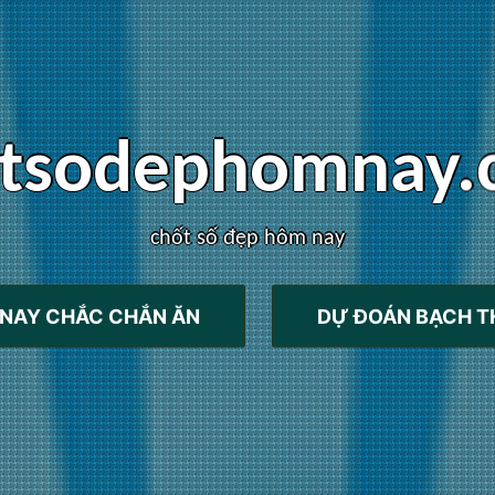
otsodephomnay.
chốt số đẹp hôm nay
 NAY CHẮC CHẮN ĂN
DỰ ĐOÁN BẠCH TH