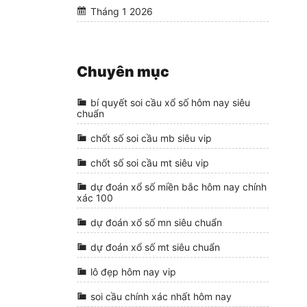
Tháng 1 2026
Chuyên mục
bí quyết soi cầu xổ số hôm nay siêu
chuẩn
chốt số soi cầu mb siêu vip
chốt số soi cầu mt siêu vip
dự đoán xổ số miền bắc hôm nay chính
xác 100
dự đoán xổ số mn siêu chuẩn
dự đoán xổ số mt siêu chuẩn
lô đẹp hôm nay vip
soi cầu chính xác nhất hôm nay