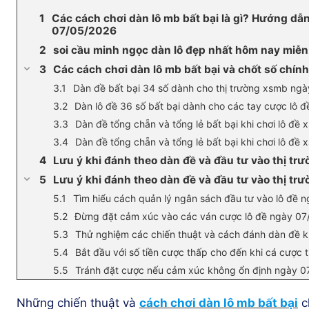
Các cách chơi dàn lô mb bất bại là gì? Hướng dẫ
07/05/2026
soi cầu minh ngọc dàn lô đẹp nhất hôm nay miễ
Các cách chơi dàn lô mb bất bại và chốt số chí
Dàn đề bất bại 34 số dành cho thị trường xsmb ng
Dàn lô đề 36 số bất bại dành cho các tay cược lô
Dàn đề tổng chẵn và tổng lẻ bất bại khi chơi lô đ
Dàn đề tổng chẵn và tổng lẻ bất bại khi chơi lô đ
Lưu ý khi đánh theo dàn đề và đầu tư vào thị 
Lưu ý khi đánh theo dàn đề và đầu tư vào thị 
Tìm hiểu cách quản lý ngân sách đầu tư vào lô đề 
Đừng đặt cảm xúc vào các ván cược lô đề ngày 0
Thử nghiệm các chiến thuật và cách đánh dàn đề k
Bắt đầu với số tiền cược thấp cho đến khi cá cược
Tránh đặt cược nếu cảm xúc không ổn định ngày 
Những chiến thuật và
cách chơi dàn lô mb bất bại
c