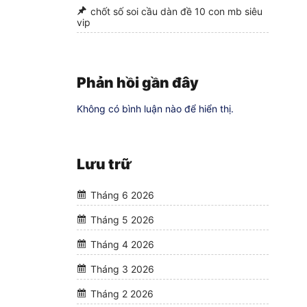
chốt số soi cầu dàn đề 10 con mb siêu
vip
Phản hồi gần đây
Không có bình luận nào để hiển thị.
Lưu trữ
Tháng 6 2026
Tháng 5 2026
Tháng 4 2026
Tháng 3 2026
Tháng 2 2026