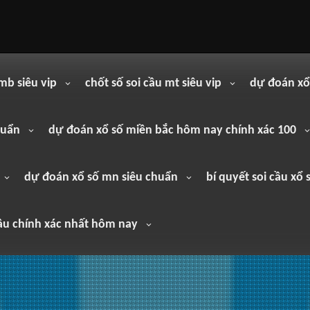
 mb siêu vip
chốt số soi cầu mt siêu vip
dự đoán xổ
huẩn
dự đoán xổ số miền bắc hôm nay chính xác 100
dự đoán xổ số mn siêu chuẩn
bí quyết soi cầu xổ
cầu chính xác nhất hôm nay