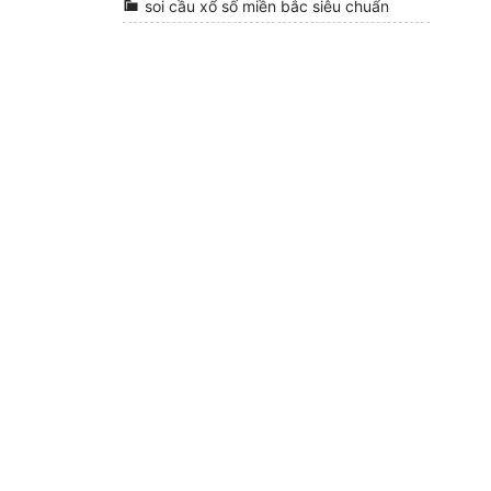
soi cầu xổ số miền bắc siêu chuẩn