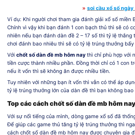
»
soi cầu xổ số ngà
Ví dụ: Khi người chơi tham gia đánh giải xổ số miền
Chính vì vậy khi bạn đánh 1 con bạch thủ thì sẽ có c
nhiên nếu bạn đánh dàn đề 2 – 17 số thì tỷ lệ thắng
chơi đánh bao nhiêu thì sẽ có tỷ lệ trúng thưởng bấy
Với
chốt số dàn đề mb hôm nay
thì chỉ phù hợp với 
tiền cược thành nhiều phần. Đồng thời chỉ có 1 con 
nếu ít vốn thì sẽ không ăn được nhiều tiền.
Tuy nhiên với những bạn ít vốn thì vẫn có thể áp dụ
tỷ lệ trúng thưởng lớn của dàn đề thì bạn không bao g
Top các cách chốt số dàn đề mb hôm n
Với sự nổi tiếng của mình, dòng game xổ số đã thống t
Để giúp các game thủ tăng tỷ lệ trúng thưởng thì ng
cách chốt số dàn đề mb hôm nay được chuyên gia đầ