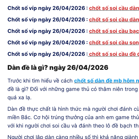
Chốt số víp ngày 26/04/2026 :
chốt số soi cầu dàn
Chốt số víp ngày 26/04/2026 :
chốt số soi cầu dàn
Chốt số víp ngày 26/04/2026 :
chốt số soi cầu bạ
Chốt số víp ngày 26/04/2026 :
chốt số soi cầu so
Chốt số víp ngày 26/04/2026 :
chốt số soi cầu đề 
Dàn đề là gì? ngày 26/04/2026
Trước khi tìm hiểu về cách
chốt số dàn đề mb hôm 
đề là gì? Đối với những game thủ có thâm niên trong 
quá xa lạ.
Dàn đề thực chất là hình thức mà người chơi đánh cùn
miền Bắc. Cơ hội trúng thưởng của anh em game thủ k
với khi người chơi soi cầu và đánh theo lô đề bạch th
Người chơi lập dàn càng nhiều số thì khả năng giàn