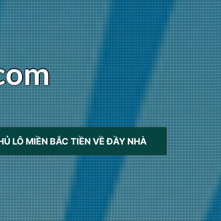
com
Ủ LÔ MIỀN BẮC TIỀN VỀ ĐẦY NHÀ