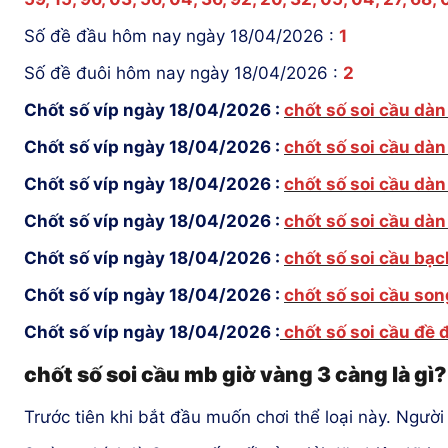
Số đề đầu hôm nay ngày 18/04/2026 :
1
Số đề đuôi hôm nay ngày 18/04/2026 :
2
Chốt số víp ngày 18/04/2026 :
chốt số soi cầu dàn
Chốt số víp ngày 18/04/2026 :
chốt số soi cầu dàn
Chốt số víp ngày 18/04/2026 :
chốt số soi cầu dàn
Chốt số víp ngày 18/04/2026 :
chốt số soi cầu dàn
Chốt số víp ngày 18/04/2026 :
chốt số soi cầu bạc
Chốt số víp ngày 18/04/2026 :
chốt số soi cầu son
Chốt số víp ngày 18/04/2026 :
chốt số soi cầu đề 
chốt số soi cầu mb giờ vàng 3 càng là g
Trước tiên khi bắt đầu muốn chơi thể loại này. Người