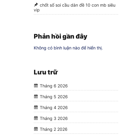
chốt số soi cầu dàn đề 10 con mb siêu
vip
Phản hồi gần đây
Không có bình luận nào để hiển thị.
Lưu trữ
Tháng 6 2026
Tháng 5 2026
Tháng 4 2026
Tháng 3 2026
Tháng 2 2026