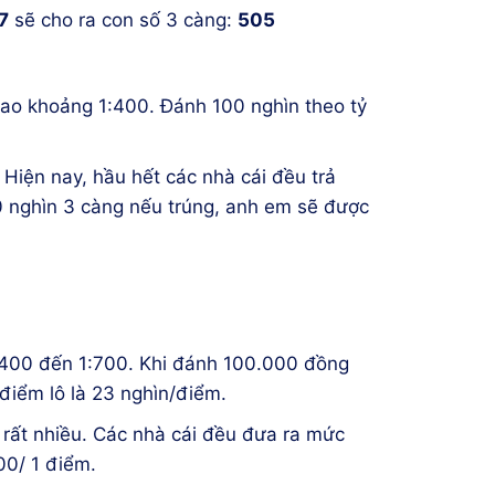
7
sẽ cho ra con số 3 càng:
505
 cao khoảng 1:400. Đánh 100 nghìn theo tỷ
 Hiện nay, hầu hết các nhà cái đều trả
100 nghìn 3 càng nếu trúng, anh em sẽ được
1:400 đến 1:700. Khi đánh 100.000 đồng
 điểm lô là 23 nghìn/điểm.
n rất nhiều. Các nhà cái đều đưa ra mức
00/ 1 điểm.