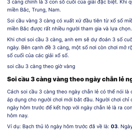
3 càng chính là 3 con số cuối của giải đặc biệt. Khi
miền Bắc, Trung, Nam.
Soi cầu vàng 3 càng có xuất xứ đầu tiên từ xổ số mi
miền Bắc được rất nhiều người tham gia và lựa chọn.
Khi chơi soi cầu 3 càng, anh em sẽ dự đoán 3 số cuố
ngày. Bên cạnh đề 3 càng, một số nơi còn chơi mở r
số cuối của các giải xổ số.
soi cầu 3 càng theo giờ vàng
Soi cầu 3 càng vàng theo ngày chẵn lẻ 
Cách soi cầu 3 càng theo ngày chẵn lẻ có thể nói là
áp dụng cho người chơi mới bắt đầu. Người chơi chỉ
ngày hôm trước để kết hợp với ngày chẵn lẻ là ra con
hôm nay.
Ví dụ: Bạch thủ lô ngày hôm trước đã về là:
03
. Ngà