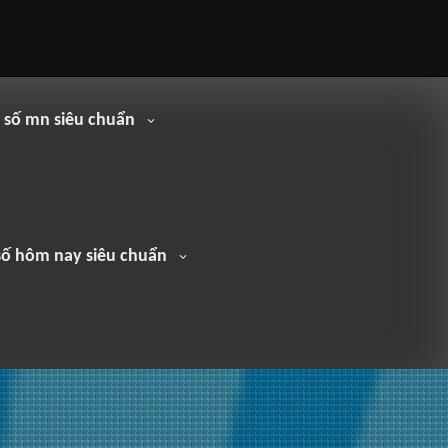
 số mn siêu chuẩn
 số hôm nay siêu chuẩn