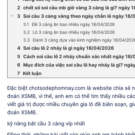
chốt số soi cầu mb giờ vàng 3 càng là gì? ngày
Soi cầu 3 càng vàng theo ngày chẵn lẻ ngày 18
Đề 3 càng ăn bao nhiêu ngày 18/04/2026
Lô 3 càng ăn bao nhiêu ngày 18/04/2026
Đánh 3 càng dựa vào kinh nghiệm ngày 18/04/202
Soi cầu lô 2 nháy là gì ngày 18/04/2026
Cách soi cầu lô 2 nháy chuẩn xác nhất ngày 18
Mục đích của việc soi cầu lô hay nháy là gì? ng
Kết luận
Đặc biệt chotsodephomnay.com là website chia sẻ nh
đoán XSMB, vì thế, anh em có thể tìm thấy nhiều cá
viết giá trị được nhiều chuyên gia lô đề biên soạn,
đoán XSMB.
kỹ năng bắt cầu 3 càng víp nhất
Đồng thời, những bài viết còn giúp anh em tránh khỏ