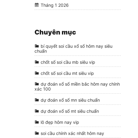
Tháng 1 2026
Chuyên mục
bí quyết soi cầu xổ số hôm nay siêu
chuẩn
chốt số soi cầu mb siêu vip
chốt số soi cầu mt siêu vip
dự đoán xổ số miền bắc hôm nay chính
xác 100
dự đoán xổ số mn siêu chuẩn
dự đoán xổ số mt siêu chuẩn
lô đẹp hôm nay vip
soi cầu chính xác nhất hôm nay