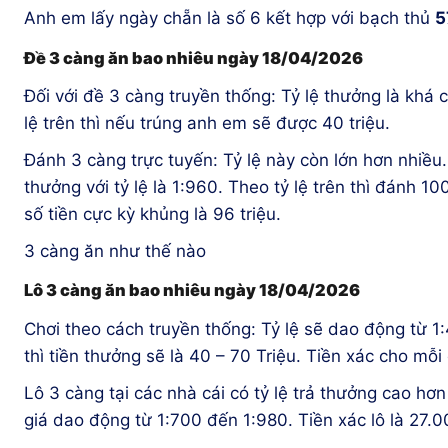
Anh em lấy ngày chẵn là số 6 kết hợp với bạch thủ
5
Đề 3 càng ăn bao nhiêu ngày 18/04/2026
Đối với đề 3 càng truyền thống: Tỷ lệ thưởng là khá
lệ trên thì nếu trúng anh em sẽ được 40 triệu.
Đánh 3 càng trực tuyến: Tỷ lệ này còn lớn hơn nhiều.
thưởng với tỷ lệ là 1:960. Theo tỷ lệ trên thì đánh 
số tiền cực kỳ khủng là 96 triệu.
3 càng ăn như thế nào
Lô 3 càng ăn bao nhiêu ngày 18/04/2026
Chơi theo cách truyền thống: Tỷ lệ sẽ dao động từ 
thì tiền thưởng sẽ là 40 – 70 Triệu. Tiền xác cho mỗi
Lô 3 càng tại các nhà cái có tỷ lệ trả thưởng cao hơ
giá dao động từ 1:700 đến 1:980. Tiền xác lô là 27.0