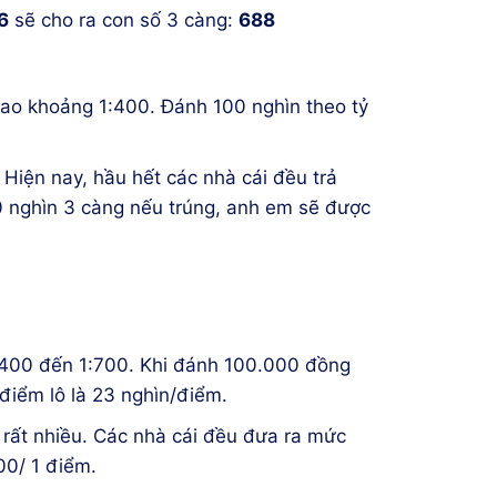
6
sẽ cho ra con số 3 càng:
688
 cao khoảng 1:400. Đánh 100 nghìn theo tỷ
 Hiện nay, hầu hết các nhà cái đều trả
100 nghìn 3 càng nếu trúng, anh em sẽ được
1:400 đến 1:700. Khi đánh 100.000 đồng
 điểm lô là 23 nghìn/điểm.
n rất nhiều. Các nhà cái đều đưa ra mức
00/ 1 điểm.