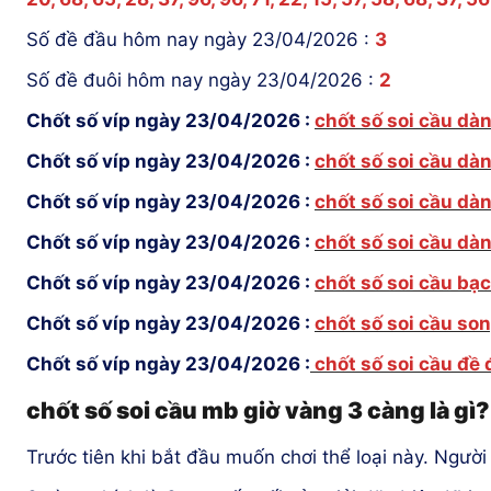
Số đề đầu hôm nay ngày 23/04/2026 :
3
Số đề đuôi hôm nay ngày 23/04/2026 :
2
Chốt số víp ngày 23/04/2026 :
chốt số soi cầu dà
Chốt số víp ngày 23/04/2026 :
chốt số soi cầu dàn
Chốt số víp ngày 23/04/2026 :
chốt số soi cầu dàn
Chốt số víp ngày 23/04/2026 :
chốt số soi cầu dàn
Chốt số víp ngày 23/04/2026 :
chốt số soi cầu bạ
Chốt số víp ngày 23/04/2026 :
chốt số soi cầu so
Chốt số víp ngày 23/04/2026 :
chốt số soi cầu đề 
chốt số soi cầu mb giờ vàng 3 càng là g
Trước tiên khi bắt đầu muốn chơi thể loại này. Người