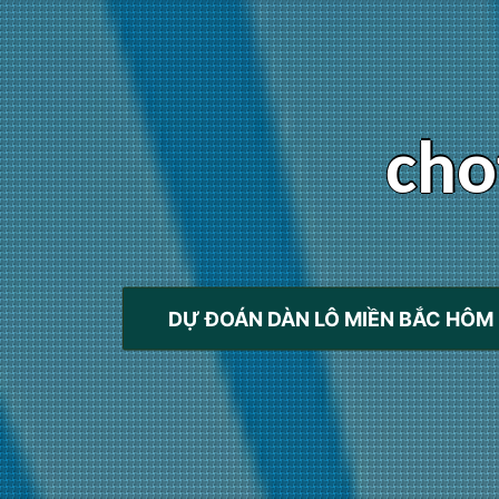
ch
DỰ ĐOÁN DÀN LÔ MIỀN BẮC HÔM