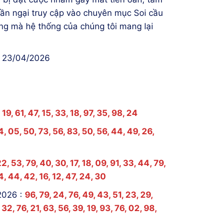
ngần ngại truy cập vào chuyên mục Soi cầu
ng mà hệ thống của chúng tôi mang lại
y 23/04/2026
:
19, 61, 47, 15, 33, 18, 97, 35, 98, 24
24, 05, 50, 73, 56, 83, 50, 56, 44, 49, 26,
2, 53, 79, 40, 30, 17, 18, 09, 91, 33, 44, 79,
4, 44, 42, 16, 12, 47, 24, 30
2026 :
96, 79, 24, 76, 49, 43, 51, 23, 29,
 32, 76, 21, 63, 56, 39, 19, 93, 76, 02, 98,