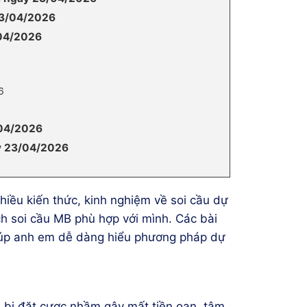
 23/04/2026
/04/2026
6
/04/2026
ày 23/04/2026
iều kiến thức, kinh nghiệm về soi cầu dự
ch soi cầu MB phù hợp với mình. Các bài
 giúp anh em dễ dàng hiểu phương pháp dự
i bị đặt cược nhầm gây mất tiền oan, tâm