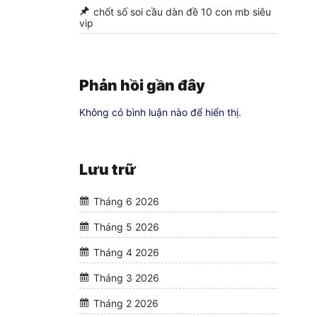
chốt số soi cầu dàn đề 10 con mb siêu
vip
Phản hồi gần đây
Không có bình luận nào để hiển thị.
Lưu trữ
Tháng 6 2026
Tháng 5 2026
Tháng 4 2026
Tháng 3 2026
Tháng 2 2026