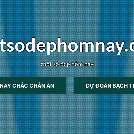
otsodephomnay.
chốt số đẹp hôm nay
 NAY CHẮC CHẮN ĂN
DỰ ĐOÁN BẠCH TH