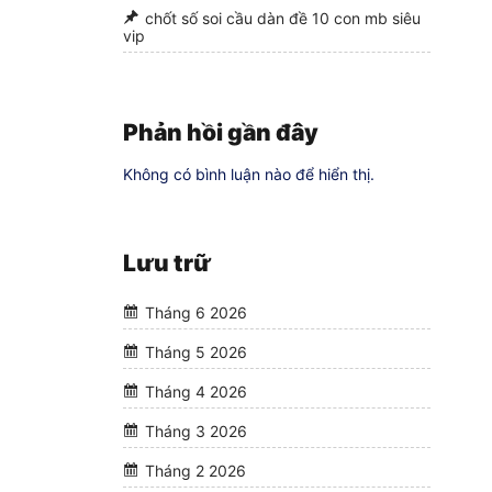
chốt số soi cầu dàn đề 10 con mb siêu
vip
Phản hồi gần đây
Không có bình luận nào để hiển thị.
Lưu trữ
Tháng 6 2026
Tháng 5 2026
Tháng 4 2026
Tháng 3 2026
Tháng 2 2026