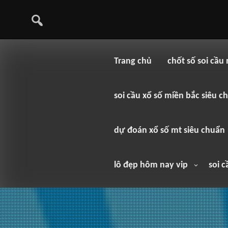
Skip
to
content
Trang chủ
chốt số soi cầu
soi cầu xổ số miền bắc siêu c
dự đoán xổ số mt siêu chuẩn
lô đẹp hôm nay vip
soi 