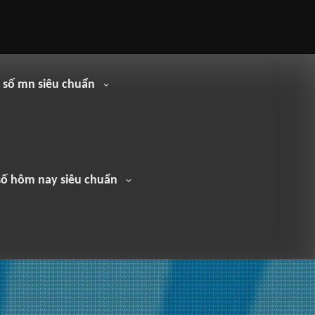
 số mn siêu chuẩn
 số hôm nay siêu chuẩn