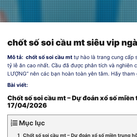
chốt số soi cầu mt siêu vip n
Mô tả: chốt số soi cầu mt
tự hào là trang cung cấp 
tỷ lễ ăn cao nhất. Cầu đã được phân tích và nghiên
LƯỢNG” nên các bạn hoàn toàn yên tâm. Hãy tham gi
Bài viết:
Chốt số soi cầu mt – Dự đoán xổ số miền
17/04/2026
Mục lục
Chốt số soi cầu mt – Dự đoán xổ số miền trung 