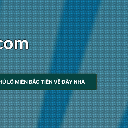
com
Ủ LÔ MIỀN BẮC TIỀN VỀ ĐẦY NHÀ