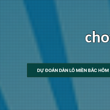
ch
DỰ ĐOÁN DÀN LÔ MIỀN BẮC HÔM