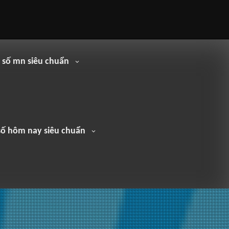
 số mn siêu chuẩn
 số hôm nay siêu chuẩn