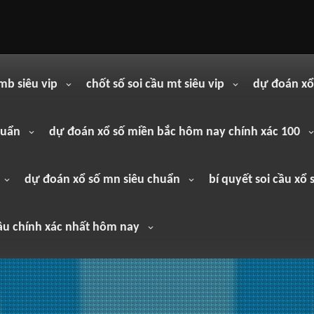
 mb siêu vip
chốt số soi cầu mt siêu vip
dự đoán xổ
huẩn
dự đoán xổ số miền bắc hôm nay chính xác 100
dự đoán xổ số mn siêu chuẩn
bí quyết soi cầu xổ
cầu chính xác nhất hôm nay