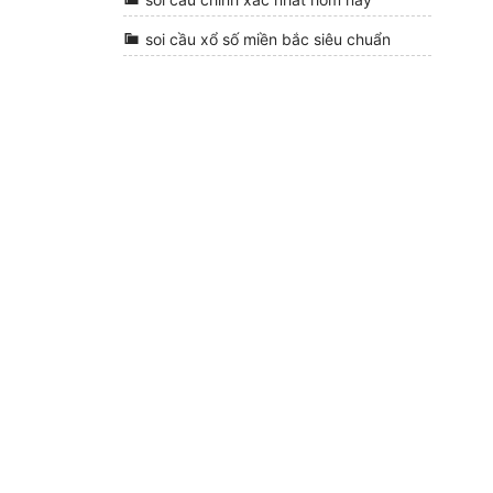
soi cầu xổ số miền bắc siêu chuẩn