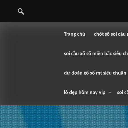
Skip
to
content
Trang chủ
chốt số soi cầu
soi cầu xổ số miền bắc siêu c
dự đoán xổ số mt siêu chuẩn
lô đẹp hôm nay vip
soi 