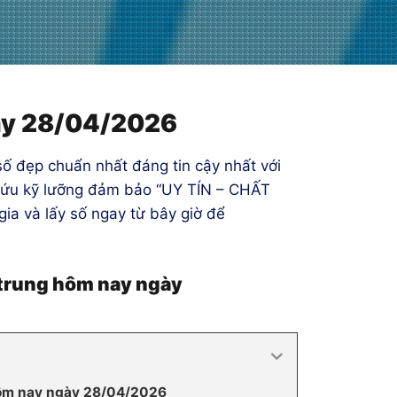
gày 28/04/2026
số đẹp chuẩn nhất đáng tin cậy nhất với
 cứu kỹ lưỡng đảm bảo “UY TÍN – CHẤT
a và lấy số ngay từ bây giờ để
 trung hôm nay ngày
 hôm nay ngày 28/04/2026