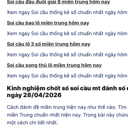
Soi cầu đầu đuôi giải 8 miền trung hôm nay
Xem ngay Soi cầu thống kê số chuẩn nhất ngày hô
Soi cầu bao lô miền trung hôm nay
Xem ngay Soi cầu thống kê số chuẩn nhất ngày hô
Soi cầu lô 3 số miền trung hôm nay
Xem ngay Soi cầu thống kê số chuẩn nhất ngày hô
Soi cầu song thủ lô miền trung hôm nay
Xem ngay Soi cầu thống kê số chuẩn nhất ngày hô
Kinh nghiệm chốt số soi cầu mt đánh số 
ngày 28/04/2026
Cách đánh đề miền trung hiện nay như thế nào. Tìm
miền Trung chuẩn nhất hiện nay. Trong bài này chúng
một cách chi tiết nhất.