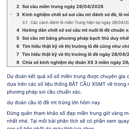
Soi cầu miền trung ngày 28/04/2026
Kinh nghiệm chốt số soi cầu mt đánh số đề, lô 
Các cách đánh lô miền Trung hiện tại ngày 28/04/2
Hướng dẫn chốt số soi cầu mt nuôi lô đề chuẩn 
Soi cầu mt bằng phương pháp bạch thủ duy nhấ
Tìm hiểu thật kỹ về thị trường lô đề cũng như c
Tìm hiểu thật kỹ về thị trường lô đề ngày 28/04
Chia sẻ kinh nghiệm dự đoán XS 3 miền ngày 2
Dự đoán kết quả xổ số miền trung được chuyên gia c
dựa trên các số liệu thống BẮT CẦU XSMT về trong 
phương pháp soi cầu chuẩn xác.
dự đoán cầu lô đề mt trúng lớn hôm nay
Đừng quên tham khảo số đẹp miền trung giờ vàng mỗi
nhất nhé. Tại mỗi bài phân tích sẽ có phần xem quay
con số hên nhất do máy tính lựa chọn.