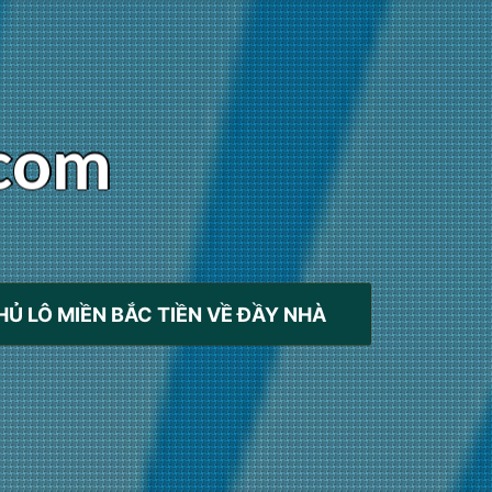
com
Ủ LÔ MIỀN BẮC TIỀN VỀ ĐẦY NHÀ