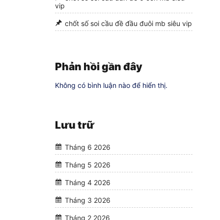
vip
chốt số soi cầu đề đầu đuôi mb siêu vip
Phản hồi gần đây
Không có bình luận nào để hiển thị.
Lưu trữ
Tháng 6 2026
Tháng 5 2026
Tháng 4 2026
Tháng 3 2026
Tháng 2 2026