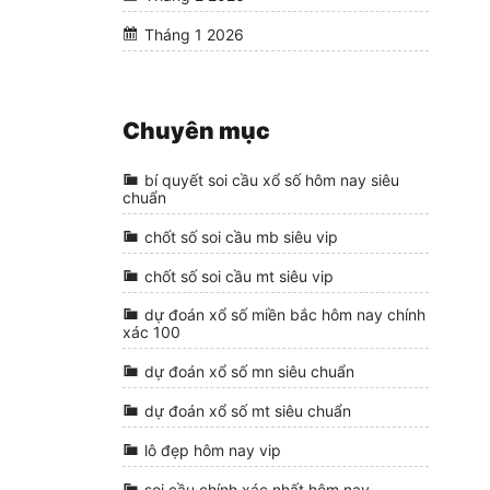
Tháng 1 2026
Chuyên mục
bí quyết soi cầu xổ số hôm nay siêu
chuẩn
chốt số soi cầu mb siêu vip
chốt số soi cầu mt siêu vip
dự đoán xổ số miền bắc hôm nay chính
xác 100
dự đoán xổ số mn siêu chuẩn
dự đoán xổ số mt siêu chuẩn
lô đẹp hôm nay vip
soi cầu chính xác nhất hôm nay