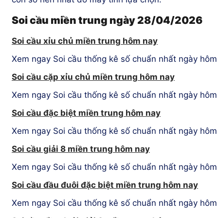
Soi cầu miền trung ngày 28/04/2026
Soi cầu xỉu chủ miền trung hôm nay
Xem ngay Soi cầu thống kê số chuẩn nhất ngày hô
Soi cầu cặp xỉu chủ miền trung hôm nay
Xem ngay Soi cầu thống kê số chuẩn nhất ngày hô
Soi cầu đặc biệt miền trung hôm nay
Xem ngay Soi cầu thống kê số chuẩn nhất ngày hô
Soi cầu giải 8 miền trung hôm nay
Xem ngay Soi cầu thống kê số chuẩn nhất ngày hô
Soi cầu đầu đuôi đặc biệt miền trung hôm nay
Xem ngay Soi cầu thống kê số chuẩn nhất ngày hô