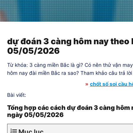
dự đoán 3 càng hôm nay theo l
05/05/2026
Từ khóa: 3 càng miền Bắc là gì? Có nên thử vận ma
hôm nay đài miền Bắc ra sao? Tham khảo câu trả lời
»
chốt số soi cầu 
Bài viết:
Tổng hợp các cách dự đoán 3 càng hôm n
ngày 05/05/2026
Mục lục