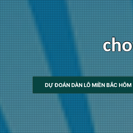
ch
DỰ ĐOÁN DÀN LÔ MIỀN BẮC HÔM