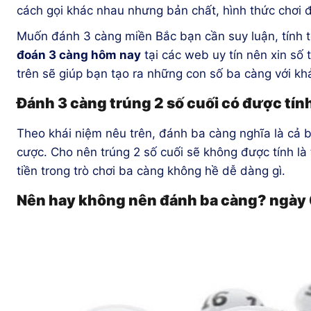
cách gọi khác nhau nhưng bản chất, hình thức chơi 
Muốn đánh 3 càng miền Bắc bạn cần suy luận, tính 
đoán 3 càng hôm nay
tại các web uy tín nên xin số 
trên sẽ giúp bạn tạo ra những con số ba càng với kh
Đánh 3 càng trúng 2 số cuối có được t
Theo khái niệm nêu trên, đánh ba càng nghĩa là cả b
cược. Cho nên trúng 2 số cuối sẽ không được tính là
tiền trong trò chơi ba càng không hề dễ dàng gì.
Nên hay không nên đánh ba càng? ngà