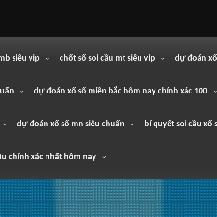
 mb siêu vip
chốt số soi cầu mt siêu vip
dự đoán xổ
huẩn
dự đoán xổ số miền bắc hôm nay chính xác 100
dự đoán xổ số mn siêu chuẩn
bí quyết soi cầu xổ
cầu chính xác nhất hôm nay