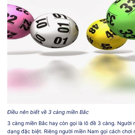
Điều nên biết về 3 càng miền Bắc
3 càng miền Bắc hay còn gọi là lô đề 3 càng. Người 
dạng đặc biệt. Riêng người miền Nam gọi cách chơi n