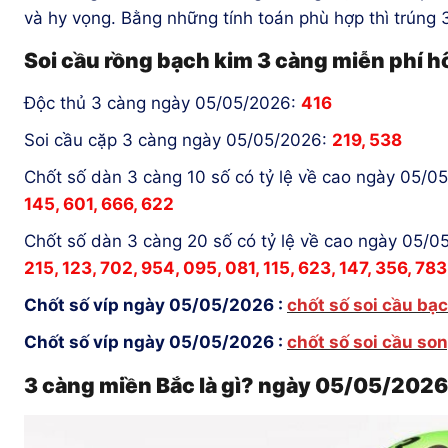
và hy vọng. Bằng những tính toán phù hợp thì trúng 
Soi cầu rồng bạch kim 3 càng miễn phí
Độc thủ 3 càng ngày 05/05/2026:
416
Soi cầu cặp 3 càng ngày 05/05/2026:
219, 538
Chốt số dàn 3 càng 10 số có tỷ lệ về cao ngày 05/0
145, 601, 666, 622
Chốt số dàn 3 càng 20 số có tỷ lệ về cao ngày 05/0
215, 123, 702, 954, 095, 081, 115, 623, 147, 356, 783
Chốt số víp ngày 05/05/2026 :
chốt số soi cầu bạ
Chốt số víp ngày 05/05/2026 :
chốt số soi cầu so
3 càng miền Bắc là gì? ngày 05/05/2026