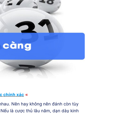
c chính xác
«
nhau. Nên hay không nên đánh còn tùy
 Nếu là cược thủ lâu năm, dạn dày kinh