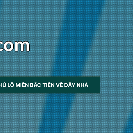
com
Ủ LÔ MIỀN BẮC TIỀN VỀ ĐẦY NHÀ