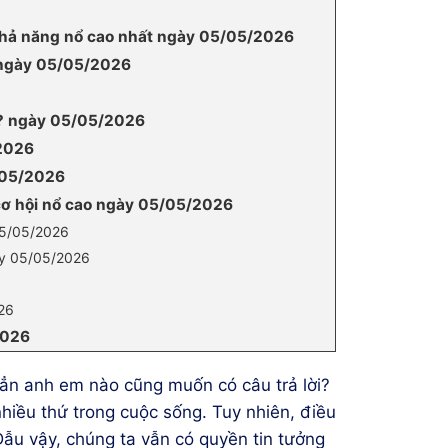
khả năng nổ cao nhất ngày 05/05/2026
 ngày 05/05/2026
g? ngày 05/05/2026
2026
/05/2026
cơ hội nổ cao ngày 05/05/2026
05/05/2026
ày 05/05/2026
26
2026
ẳn anh em nào cũng muốn có câu trả lời?
nhiều thứ trong cuộc sống. Tuy nhiên, điều
Dẫu vậy, chúng ta vẫn có quyền tin tưởng