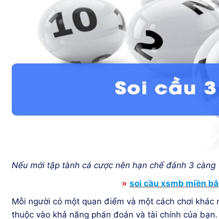
Nếu mới tập tành cá cược nên hạn chế đánh 3 càng
»
soi cầu xsmb miền bắ
Mỗi người có một quan điểm và một cách chơi khác 
thuộc vào khả năng phán đoán và tài chính của bạn.