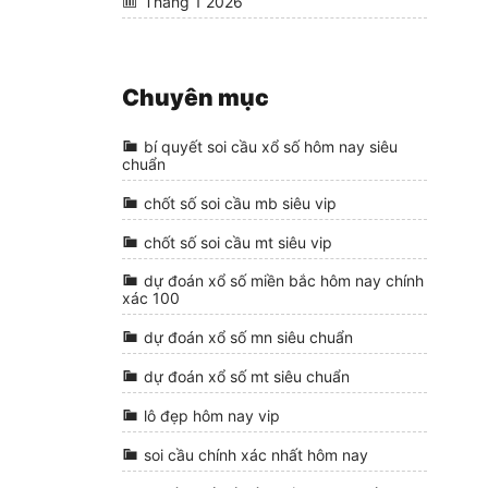
Tháng 1 2026
Chuyên mục
bí quyết soi cầu xổ số hôm nay siêu
chuẩn
chốt số soi cầu mb siêu vip
chốt số soi cầu mt siêu vip
dự đoán xổ số miền bắc hôm nay chính
xác 100
dự đoán xổ số mn siêu chuẩn
dự đoán xổ số mt siêu chuẩn
lô đẹp hôm nay vip
soi cầu chính xác nhất hôm nay