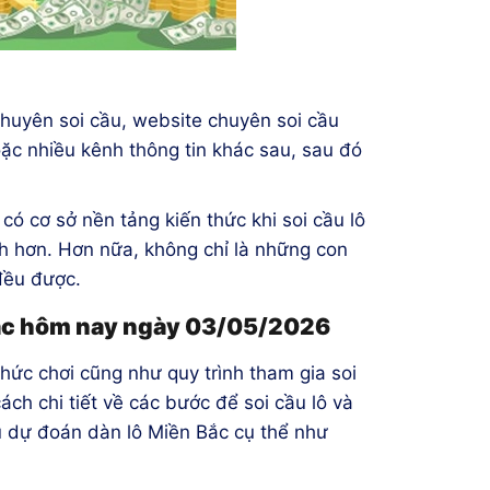
huyên soi cầu, website chuyên soi cầu
ặc nhiều kênh thông tin khác sau, sau đó
có cơ sở nền tảng kiến thức khi soi cầu lô
nh hơn. Hơn nữa, không chỉ là những con
đều được.
Bắc hôm nay ngày 03/05/2026
hức chơi cũng như quy trình tham gia soi
ách chi tiết về các bước để soi cầu lô và
ầu dự đoán dàn lô Miền Bắc cụ thể như