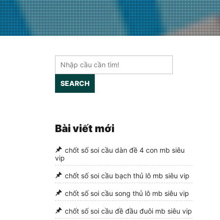
SEARCH
Bài viết mới
chốt số soi cầu dàn đề 4 con mb siêu
vip
chốt số soi cầu bạch thủ lô mb siêu vip
chốt số soi cầu song thủ lô mb siêu vip
chốt số soi cầu đề đầu đuôi mb siêu vip