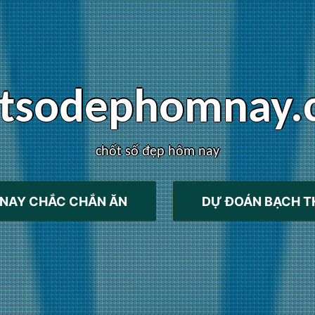
otsodephomnay.
chốt số đẹp hôm nay
 NAY CHẮC CHẮN ĂN
DỰ ĐOÁN BẠCH TH