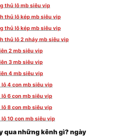
g thủ lô mb siêu vip
h thủ lô kép mb siêu vip
g thủ lô kép mb siêu vip
h thủ lô 2 nháy mb siêu vip
xiên 2 mb siêu vip
xiên 3 mb siêu vip
xiên 4 mb siêu vip
 lô 4 con mb siêu vip
 lô 6 con mb siêu vip
 lô 8 con mb siêu vip
 lô 10 con mb siêu vip
y qua những kênh gì? ngày