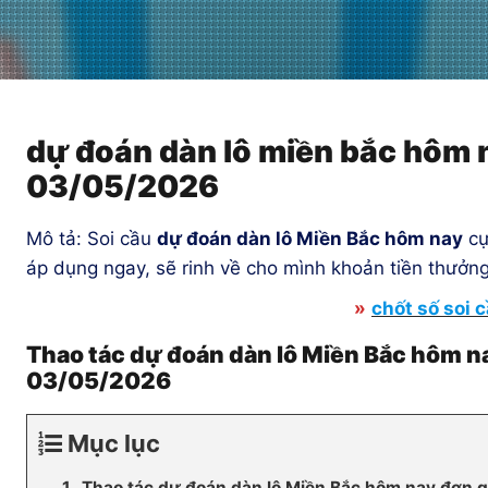
dự đoán dàn lô miền bắc hôm 
03/05/2026
Mô tả: Soi cầu
dự đoán dàn lô Miền Bắc hôm nay
cự
áp dụng ngay, sẽ rinh về cho mình khoản tiền thưởn
»
chốt số soi 
Thao tác dự đoán dàn lô Miền Bắc hôm na
03/05/2026
Mục lục
Thao tác dự đoán dàn lô Miền Bắc hôm nay đơn 