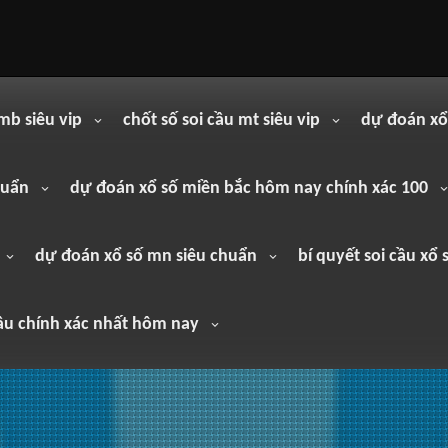
 mb siêu vip
chốt số soi cầu mt siêu vip
dự đoán xổ
huẩn
dự đoán xổ số miền bắc hôm nay chính xác 100
dự đoán xổ số mn siêu chuẩn
bí quyết soi cầu xổ
cầu chính xác nhất hôm nay