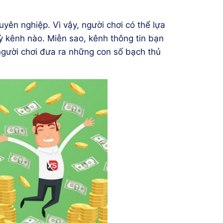
uyên nghiệp. Vì vậy, người chơi có thể lựa
ỳ kênh nào. Miễn sao, kênh thông tin bạn
người chơi đưa ra những con số bạch thủ