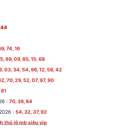
 44
69, 74, 16
5, 69, 09, 85, 15, 68
3, 03, 34, 54, 96, 12, 58, 42
62, 70, 29, 52, 07, 97, 90
 81
26 :
70, 39, 84
/2026 :
54, 32, 37, 92
h thủ lô mb siêu vip