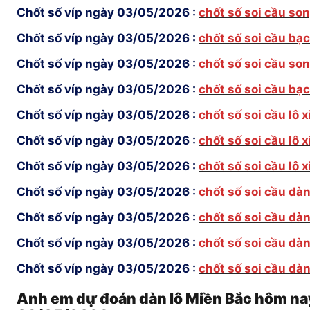
Chốt số víp ngày 03/05/2026 :
chốt số soi cầu son
Chốt số víp ngày 03/05/2026 :
chốt số soi cầu bạc
Chốt số víp ngày 03/05/2026 :
chốt số soi cầu son
Chốt số víp ngày 03/05/2026 :
chốt số soi cầu bạc
Chốt số víp ngày 03/05/2026 :
chốt số soi cầu lô 
Chốt số víp ngày 03/05/2026 :
chốt số soi cầu lô 
Chốt số víp ngày 03/05/2026 :
chốt số soi cầu lô 
Chốt số víp ngày 03/05/2026 :
chốt số soi cầu dàn
Chốt số víp ngày 03/05/2026 :
chốt số soi cầu dàn
Chốt số víp ngày 03/05/2026 :
chốt số soi cầu dàn
Chốt số víp ngày 03/05/2026 :
chốt số soi cầu dàn
Anh em dự đoán dàn lô Miền Bắc hôm na