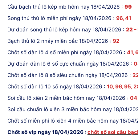
Cầu bạch thủ lô kép mb hôm nay 18/04/2026 :
99
Song thủ thủ lô miễn phí ngày 18/04/2026 :
96, 41
Dự đoán song thủ lô kép hôm nay 18/04/2026 :
22 –
Bạch thủ lô 2 nháy miền bắc 18/04/2026 :
92
Chốt số dàn lô 4 số miễn phí ngày 18/04/2026 :
41, 
Dự đoán dàn lô 6 số cực chuẩn ngày 18/04/2026 :
0
Chốt số dàn lô 8 số siêu chuẩn ngày 18/04/2026 :
22
Chốt số dàn lô 10 số ngày 18/04/2026 :
10, 96, 95, 28
Soi cầu lô xiên 2 miền bắc hôm nay 18/04/2026 :
04
Soi cầu chuẩn lô xiên 3 miền bắc hôm nay 18/04/20
Chốt số miễn phí lô xiên 4 miền bắc hôm nay 18/04
Chốt số víp ngày 18/04/2026 :
chốt số soi cầu bạc