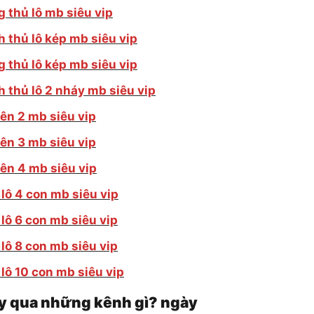
g thủ lô mb siêu vip
h thủ lô kép mb siêu vip
g thủ lô kép mb siêu vip
h thủ lô 2 nháy mb siêu vip
iên 2 mb siêu vip
iên 3 mb siêu vip
iên 4 mb siêu vip
 lô 4 con mb siêu vip
 lô 6 con mb siêu vip
 lô 8 con mb siêu vip
 lô 10 con mb siêu vip
y qua những kênh gì? ngày