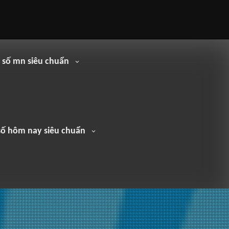
 số mn siêu chuẩn
 số hôm nay siêu chuẩn