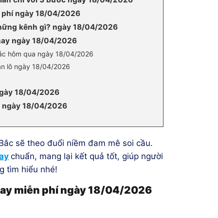
n phí ngày 18/04/2026
hững kênh gì? ngày 18/04/2026
 nay ngày 18/04/2026
 Bắc hôm qua ngày 18/04/2026
àn lô ngày 18/04/2026
ngày 18/04/2026
ay ngày 18/04/2026
Bắc sẽ theo đuổi niềm đam mê soi cầu.
ay
chuẩn, mang lại kết quả tốt, giúp người
ng tìm hiểu nhé!
nay miễn phí ngày 18/04/2026