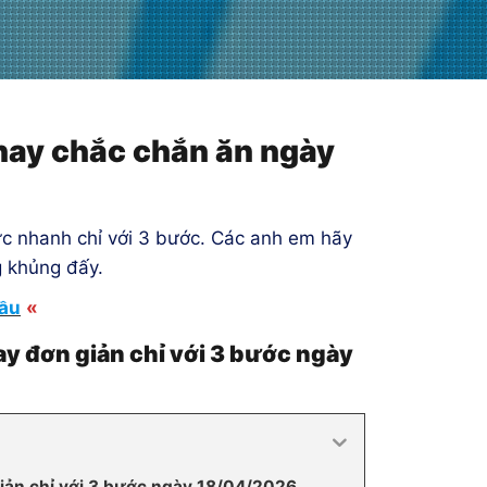
nay chắc chắn ăn ngày
c nhanh chỉ với 3 bước. Các anh em hãy
g khủng đấy.
cầu
«
y đơn giản chỉ với 3 bước ngày
iản chỉ với 3 bước ngày 18/04/2026