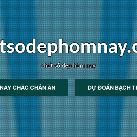
otsodephomnay.
chốt số đẹp hôm nay
 NAY CHẮC CHẮN ĂN
DỰ ĐOÁN BẠCH TH