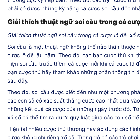
thưởng cực kỳ hấp dẫn. Theo đó, các bạn cược thủ 
phải có được những kỹ năng cá cược soi cầu độc nhấ
Giải thích thuật ngữ soi cầu trong cá c
Giải thích thuật ngữ soi cầu trong cá cược lô đề, xổ 
Soi cầu là một thuật ngữ không thể nào thân thuộc h
cược lô đề lâu năm. Theo đó, các bạn cược thủ khi th
hiện soi cầu trước thềm cá cược mỗi khi cá cược lô đ
bạn cược thủ hãy tham khảo những phần thông tin đượ
sau đây.
Theo đó, soi cầu được biết đến như một phương ph
các con số có xác suất thắng cược cao nhất dựa vào 
những kết quả cá cược của những ngày trước đó. Từ 
xổ số có thể tìm ra được quy luật giữa các con số để
Hiện tại nhiều cược thủ thường hay áp dụng các hình
cược không chỉ riêng xổ số. Trong đó có các trò chơi