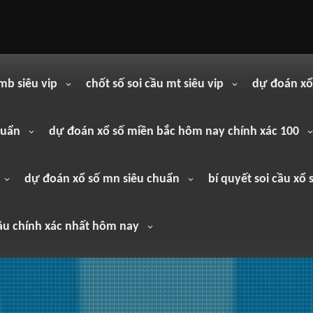
 mb siêu vip
chốt số soi cầu mt siêu vip
dự đoán xổ
huẩn
dự đoán xổ số miền bắc hôm nay chính xác 100
dự đoán xổ số mn siêu chuẩn
bí quyết soi cầu xổ
cầu chính xác nhất hôm nay