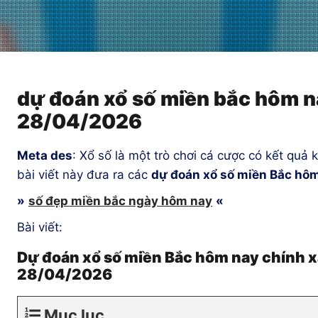
dự đoán xổ số miền bắc hôm n
28/04/2026
Meta des
: Xổ số là một trò chơi cá cược có kết quả
bài viết này đưa ra các
dự đoán xổ số miền Bắc hôm
»
số đẹp miền bắc ngày hôm nay
«
Bài viết:
Dự đoán xổ số miền Bắc hôm nay chính x
28/04/2026
Mục lục