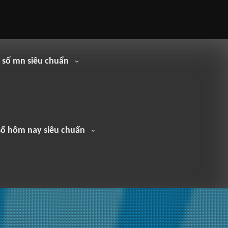
 số mn siêu chuẩn
 số hôm nay siêu chuẩn