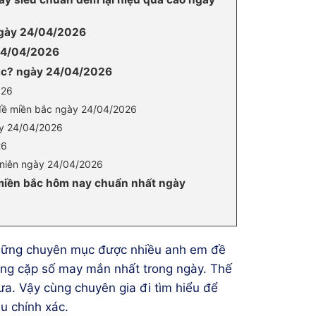
ngày 24/04/2026
 24/04/2026
bắc? ngày 24/04/2026
026
 đề miền bắc ngày 24/04/2026
ày 24/04/2026
26
 niên ngày 24/04/2026
miền bắc hôm nay chuẩn nhất ngày
những chuyên mục được nhiều anh em đề
ững cặp số may mắn nhất trong ngày. Thế
a. Vậy cùng chuyên gia đi tìm hiểu để
u chính xác.