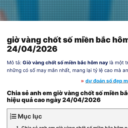
giờ vàng chốt số miền bắc hô
24/04/2026
Mô tả:
Giờ vàng chốt số miền bắc hôm nay
là một 
những có số may mắn nhất, mang lại tỷ lệ cao mà a
»
dự đoán số đẹp m
Chia sẻ anh em giờ vàng chốt số miền bắ
hiệu quả cao ngày 24/04/2026
Mục lục
Chia sẻ anh em giờ vàng chốt số miền bắc hôm n