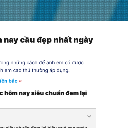
m nay cầu đẹp nhất ngày
trong những cách để anh em có được
nh em cao thủ thường áp dụng.
iền bắc
«
c hôm nay siêu chuẩn đem lại
ay siêu chuẩn đem lại hiệu quả cao ngày