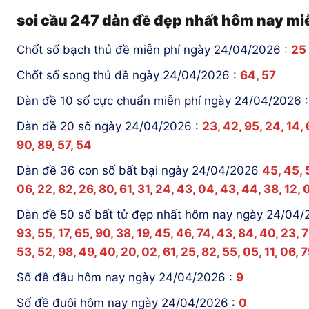
soi cầu 247 dàn đề đẹp nhất hôm nay m
Chốt số bạch thủ đề miễn phí ngày 24/04/2026 :
25
Chốt số song thủ đề ngày 24/04/2026 :
64, 57
Dàn đề 10 số cực chuẩn miễn phí ngày 24/04/2026 
Dàn đề 20 số ngày 24/04/2026 :
23, 42, 95, 24, 14, 
90, 89, 57, 54
Dàn đề 36 con số bất bại ngày 24/04/2026
45, 45, 5
06, 22, 82, 26, 80, 61, 31, 24, 43, 04, 43, 44, 38, 12, 0
Dàn đề 50 số bất tử đẹp nhất hôm nay ngày 24/04/
93, 55, 17, 65, 90, 38, 19, 45, 46, 74, 43, 84, 40, 23, 7
53, 52, 98, 49, 40, 20, 02, 61, 25, 82, 55, 05, 11, 06, 
Số đề đầu hôm nay ngày 24/04/2026 :
9
Số đề đuôi hôm nay ngày 24/04/2026 :
0