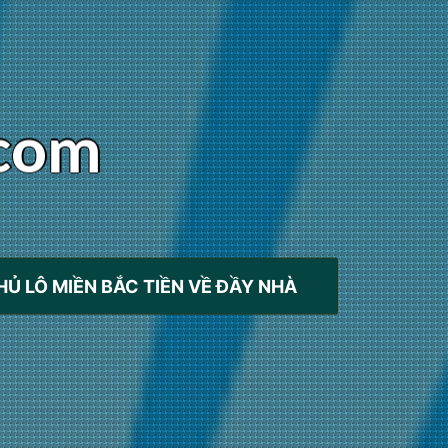
com
Ủ LÔ MIỀN BẮC TIỀN VỀ ĐẦY NHÀ