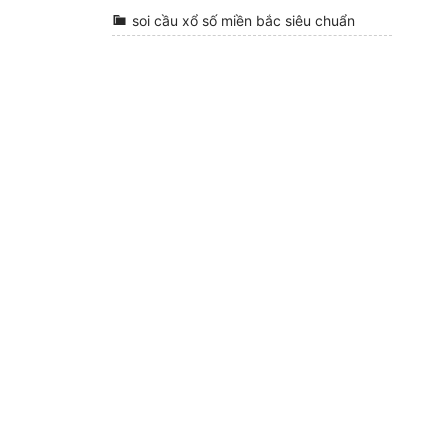
soi cầu xổ số miền bắc siêu chuẩn