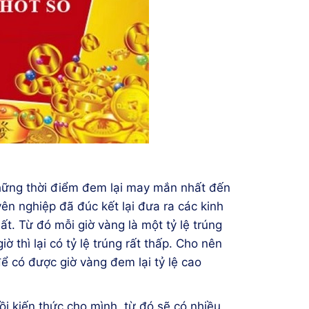
hững thời điểm đem lại may mắn nhất đến
ên nghiệp đã đúc kết lại đưa ra các kinh
. Từ đó mỗi giờ vàng là một tỷ lệ trúng
ờ thì lại có tỷ lệ trúng rất thấp. Cho nên
 có được giờ vàng đem lại tỷ lệ cao
i kiến thức cho mình, từ đó sẽ có nhiều