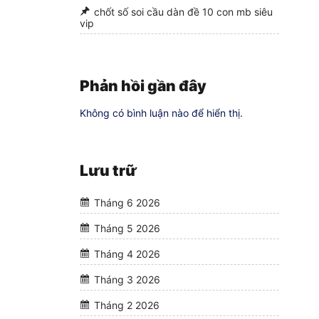
chốt số soi cầu dàn đề 10 con mb siêu
vip
Phản hồi gần đây
Không có bình luận nào để hiển thị.
Lưu trữ
Tháng 6 2026
Tháng 5 2026
Tháng 4 2026
Tháng 3 2026
Tháng 2 2026