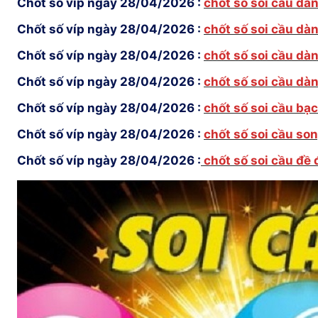
Chốt số víp ngày 28/04/2026 :
chốt số soi cầu dà
Chốt số víp ngày 28/04/2026 :
chốt số soi cầu dàn
Chốt số víp ngày 28/04/2026 :
chốt số soi cầu dàn
Chốt số víp ngày 28/04/2026 :
chốt số soi cầu dàn
Chốt số víp ngày 28/04/2026 :
chốt số soi cầu bạ
Chốt số víp ngày 28/04/2026 :
chốt số soi cầu so
Chốt số víp ngày 28/04/2026 :
chốt số soi cầu đề 