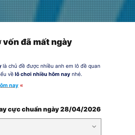
ỡ vốn đã mất ngày
y
là chủ đề được nhiều anh em lô đề quan
iểu về
lô chơi nhiều hôm nay
nhé.
hôm nay
«
 nay cực chuẩn ngày 28/04/2026