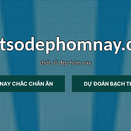
otsodephomnay.
chốt số đẹp hôm nay
 NAY CHẮC CHẮN ĂN
DỰ ĐOÁN BẠCH TH