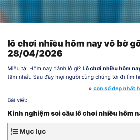
lô chơi nhiều hôm nay vô bờ g
28/04/2026
Miêu tả: Hôm nay đánh lô gì?
Lô chơi nhiều hôm na
tâm nhất. Sau đây mọi người cùng chúng tôi đi tìm h
»
con số đẹp nhất 
Bài viết:
Kinh nghiệm soi cầu lô chơi nhiều hôm
Mục lục