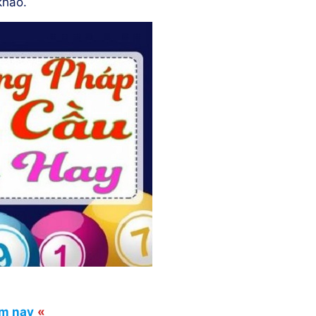
khảo.
ôm nay
«