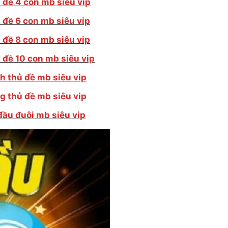
n đề 4 con mb siêu vip
 đề 6 con mb siêu vip
 đề 8 con mb siêu vip
 đề 10 con mb siêu vip
ch thủ đề mb siêu vip
ng thủ đề mb siêu vip
đầu đuôi mb siêu vip