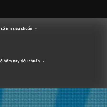
 số mn siêu chuẩn
 số hôm nay siêu chuẩn