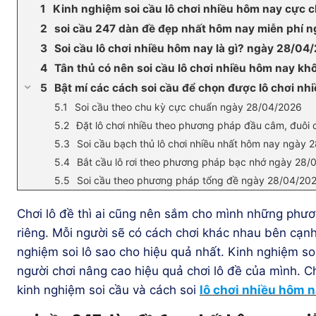
Kinh nghiệm soi cầu lô chơi nhiều hôm nay cực
soi cầu 247 dàn đề đẹp nhất hôm nay miễn phí 
Soi cầu lô chơi nhiều hôm nay là gì? ngày 28/04
Tân thủ có nên soi cầu lô chơi nhiều hôm nay 
Bật mí các cách soi cầu để chọn được lô chơi n
Soi cầu theo chu kỳ cực chuẩn ngày 28/04/2026
Đặt lô chơi nhiều theo phương pháp đầu câm, đuô
Soi cầu bạch thủ lô chơi nhiều nhất hôm nay ngày 
Bắt cầu lô rơi theo phương pháp bạc nhớ ngày 28/
Soi cầu theo phương pháp tổng đề ngày 28/04/20
Chơi lô đề thì ai cũng nên sắm cho mình những phươ
riêng. Mỗi người sẽ có cách chơi khác nhau bên cạn
nghiệm soi lô sao cho hiệu quả nhất. Kinh nghiệm so
người chơi nâng cao hiệu quả chơi lô đề của mình. 
kinh nghiệm soi cầu và cách soi
lô chơi nhiều hôm 