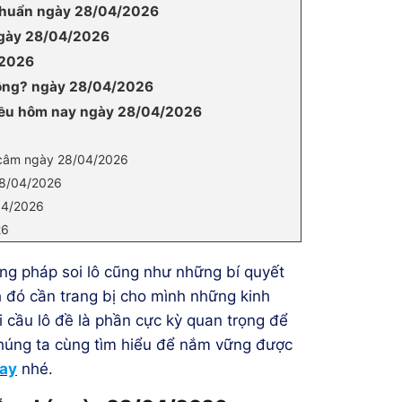
 chuẩn ngày 28/04/2026
ngày 28/04/2026
/2026
không? ngày 28/04/2026
hiều hôm nay ngày 28/04/2026
i câm ngày 28/04/2026
28/04/2026
04/2026
26
ng pháp soi lô cũng như những bí quyết
h đó cần trang bị cho mình những kinh
i cầu lô đề là phần cực kỳ quan trọng để
Chúng ta cùng tìm hiểu để nắm vững được
nay
nhé.