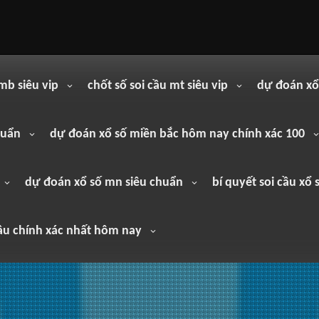
 mb siêu vip
chốt số soi cầu mt siêu vip
dự đoán xổ
huẩn
dự đoán xổ số miền bắc hôm nay chính xác 100
dự đoán xổ số mn siêu chuẩn
bí quyết soi cầu xổ
cầu chính xác nhất hôm nay