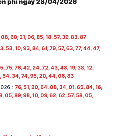
iễn phí ngày 28/04/2026
:
08, 60, 21, 06, 85, 18, 57, 39, 83, 87
3, 53, 10, 93, 84, 61, 79, 57, 63, 77, 44, 47,
5, 75, 76, 42, 24, 72, 43, 48, 19, 38, 12,
5, 54, 34, 74, 95, 20, 44, 06, 83
2026 :
76, 51, 20, 64, 08, 34, 01, 65, 84, 16,
8, 05, 89, 98, 10, 09, 62, 62, 57, 58, 05,
5