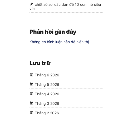
chốt số soi cầu dàn đề 10 con mb siêu
vip
Phản hồi gần đây
Không có bình luận nào để hiển thị.
Lưu trữ
Tháng 6 2026
Tháng 5 2026
Tháng 4 2026
Tháng 3 2026
Tháng 2 2026