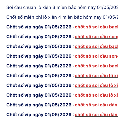
Soi cầu chuẩn lô xiên 3 miền bắc hôm nay 01/05/20
Chốt số miễn phí lô xiên 4 miền bắc hôm nay 01/05
Chốt số víp ngày 01/05/2026 :
chốt số soi cầu bạc
Chốt số víp ngày 01/05/2026 :
chốt số soi cầu son
Chốt số víp ngày 01/05/2026 :
chốt số soi cầu bạc
Chốt số víp ngày 01/05/2026 :
chốt số soi cầu son
Chốt số víp ngày 01/05/2026 :
chốt số soi cầu bạc
Chốt số víp ngày 01/05/2026 :
chốt số soi cầu lô x
Chốt số víp ngày 01/05/2026 :
chốt số soi cầu lô x
Chốt số víp ngày 01/05/2026 :
chốt số soi cầu lô x
Chốt số víp ngày 01/05/2026 :
chốt số soi cầu dàn
Chốt số víp ngày 01/05/2026 :
chốt số soi cầu dàn