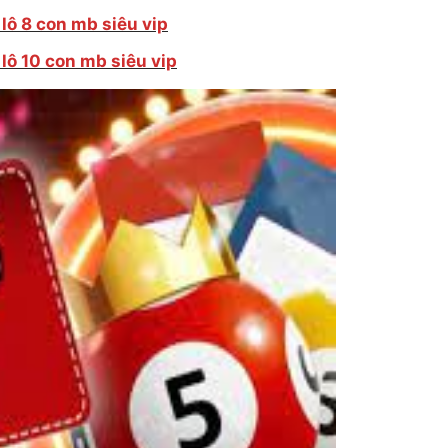
 lô 8 con mb siêu vip
 lô 10 con mb siêu vip