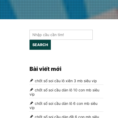
SEARCH
Bài viết mới
chốt số soi cầu lô xiên 3 mb siêu vip
chốt số soi cầu dàn lô 10 con mb siêu
vip
chốt số soi cầu dàn lô 6 con mb siêu
vip
chốt số soi cầu dàn đề 6 con mb siêu