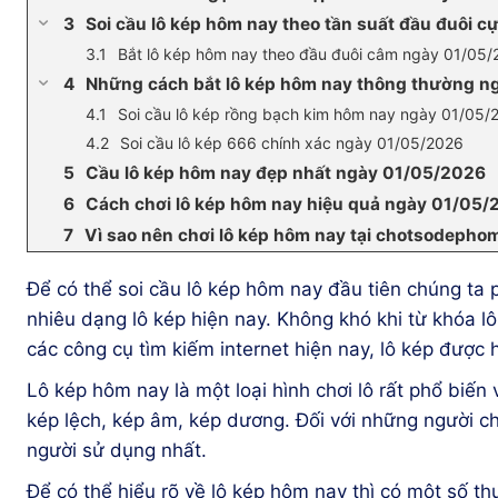
Soi cầu lô kép hôm nay theo tần suất đầu đuôi 
Bắt lô kép hôm nay theo đầu đuôi câm ngày 01/05
Những cách bắt lô kép hôm nay thông thường n
Soi cầu lô kép rồng bạch kim hôm nay ngày 01/05/
Soi cầu lô kép 666 chính xác ngày 01/05/2026
Cầu lô kép hôm nay đẹp nhất ngày 01/05/2026
Cách chơi lô kép hôm nay hiệu quả ngày 01/05
Vì sao nên chơi lô kép hôm nay tại chotsodep
Để có thể soi cầu lô kép hôm nay đầu tiên chúng ta p
nhiêu dạng lô kép hiện nay. Không khó khi từ khóa l
các công cụ tìm kiếm internet hiện nay, lô kép được 
Lô kép hôm nay là một loại hình chơi lô rất phổ biến
kép lệch, kép âm, kép dương. Đối với những người ch
người sử dụng nhất.
Để có thể hiểu rõ về lô kép hôm nay thì có một số t