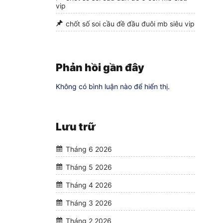
vip
chốt số soi cầu đề đầu đuôi mb siêu vip
Phản hồi gần đây
Không có bình luận nào để hiển thị.
Lưu trữ
Tháng 6 2026
Tháng 5 2026
Tháng 4 2026
Tháng 3 2026
Tháng 2 2026