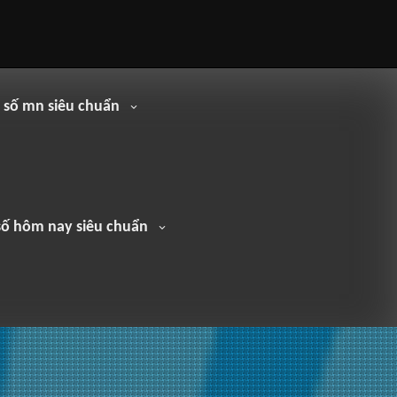
 số mn siêu chuẩn
 số hôm nay siêu chuẩn