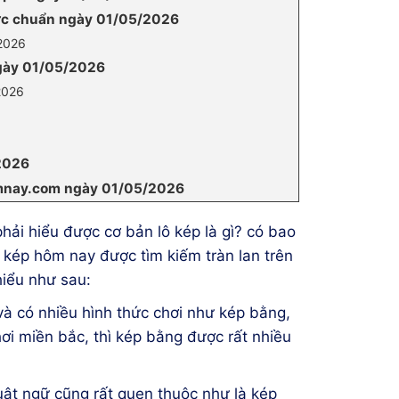
cực chuẩn ngày 01/05/2026
/2026
gày 01/05/2026
2026
/2026
homnay.com ngày 01/05/2026
hải hiểu được cơ bản lô kép là gì? có bao
ô kép hôm nay được tìm kiếm tràn lan trên
hiểu như sau:
 và có nhiều hình thức chơi như kép bằng,
ơi miền bắc, thì kép bằng được rất nhiều
huật ngữ cũng rất quen thuộc như là kép