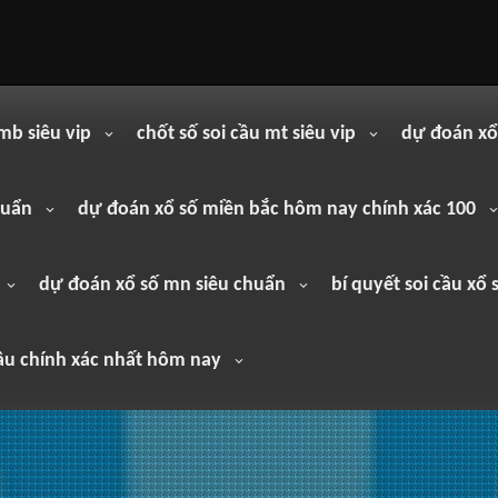
 mb siêu vip
chốt số soi cầu mt siêu vip
dự đoán xổ
huẩn
dự đoán xổ số miền bắc hôm nay chính xác 100
dự đoán xổ số mn siêu chuẩn
bí quyết soi cầu xổ
cầu chính xác nhất hôm nay