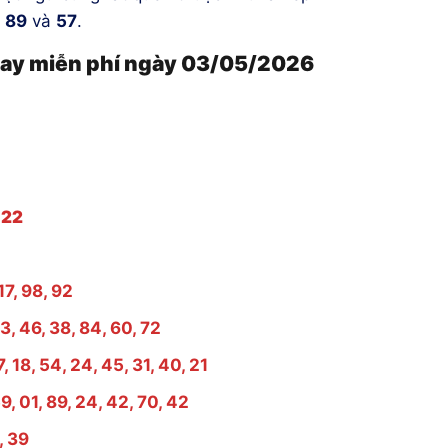
:
89
và
57
.
 nay miễn phí ngày 03/05/2026
 22
17, 98, 92
3, 46, 38, 84, 60, 72
, 18, 54, 24, 45, 31, 40, 21
59, 01, 89, 24, 42, 70, 42
, 39