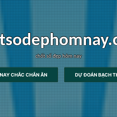
otsodephomnay.
chốt số đẹp hôm nay
 NAY CHẮC CHẮN ĂN
DỰ ĐOÁN BẠCH TH