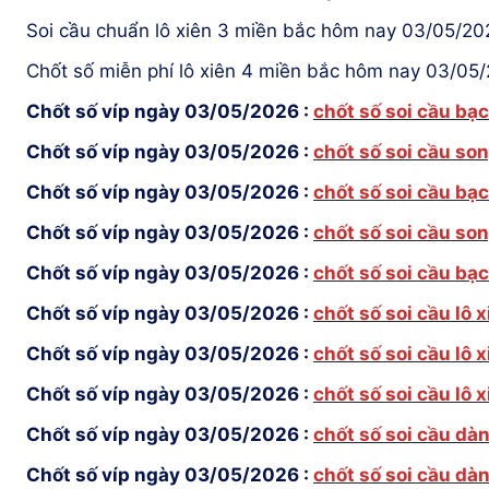
Soi cầu chuẩn lô xiên 3 miền bắc hôm nay 03/05/20
Chốt số miễn phí lô xiên 4 miền bắc hôm nay 03/05
Chốt số víp ngày 03/05/2026 :
chốt số soi cầu bạc
Chốt số víp ngày 03/05/2026 :
chốt số soi cầu son
Chốt số víp ngày 03/05/2026 :
chốt số soi cầu bạc
Chốt số víp ngày 03/05/2026 :
chốt số soi cầu son
Chốt số víp ngày 03/05/2026 :
chốt số soi cầu bạc
Chốt số víp ngày 03/05/2026 :
chốt số soi cầu lô 
Chốt số víp ngày 03/05/2026 :
chốt số soi cầu lô 
Chốt số víp ngày 03/05/2026 :
chốt số soi cầu lô 
Chốt số víp ngày 03/05/2026 :
chốt số soi cầu dàn
Chốt số víp ngày 03/05/2026 :
chốt số soi cầu dàn