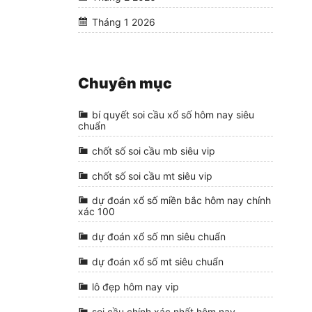
Tháng 1 2026
Chuyên mục
bí quyết soi cầu xổ số hôm nay siêu
chuẩn
chốt số soi cầu mb siêu vip
chốt số soi cầu mt siêu vip
dự đoán xổ số miền bắc hôm nay chính
xác 100
dự đoán xổ số mn siêu chuẩn
dự đoán xổ số mt siêu chuẩn
lô đẹp hôm nay vip
soi cầu chính xác nhất hôm nay