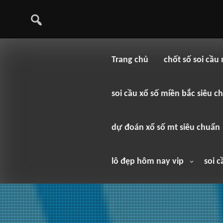
Skip
to
content
Trang chủ
chốt số soi cầu
soi cầu xổ số miền bắc siêu c
dự đoán xổ số mt siêu chuẩn
lô đẹp hôm nay vip
soi 