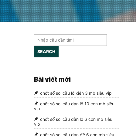
SEARCH
Bài viết mới
chốt số soi cầu lô xiên 3 mb siêu vip
chốt số soi cầu dàn lô 10 con mb siêu
vip
chốt số soi cầu dàn lô 6 con mb siêu
vip
chốt số soi cầu dàn đề 6 con mb siêu