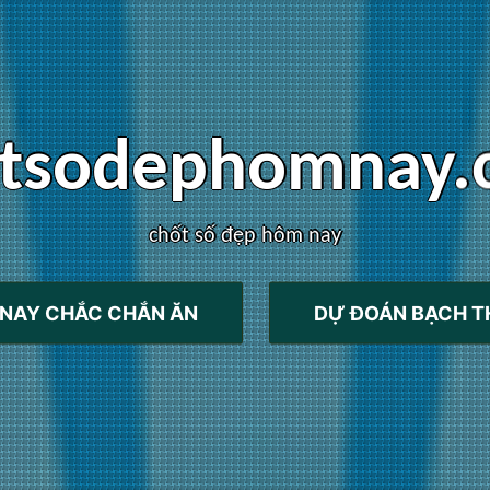
otsodephomnay.
chốt số đẹp hôm nay
 NAY CHẮC CHẮN ĂN
DỰ ĐOÁN BẠCH TH