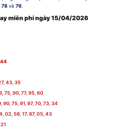
:
78
và
76
.
nay miễn phí ngày 15/04/2026
 44
27, 43, 35
6, 75, 90, 77, 95, 60
, 90, 75, 91, 97, 70, 73, 34
4, 02, 58, 17, 87, 05, 43
 21