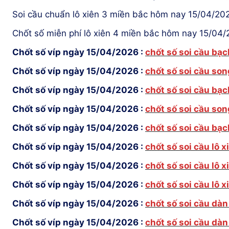
Soi cầu chuẩn lô xiên 3 miền bắc hôm nay 15/04/20
Chốt số miễn phí lô xiên 4 miền bắc hôm nay 15/04
Chốt số víp ngày 15/04/2026 :
chốt số soi cầu bạc
Chốt số víp ngày 15/04/2026 :
chốt số soi cầu son
Chốt số víp ngày 15/04/2026 :
chốt số soi cầu bạc
Chốt số víp ngày 15/04/2026 :
chốt số soi cầu son
Chốt số víp ngày 15/04/2026 :
chốt số soi cầu bạc
Chốt số víp ngày 15/04/2026 :
chốt số soi cầu lô x
Chốt số víp ngày 15/04/2026 :
chốt số soi cầu lô x
Chốt số víp ngày 15/04/2026 :
chốt số soi cầu lô x
Chốt số víp ngày 15/04/2026 :
chốt số soi cầu dàn
Chốt số víp ngày 15/04/2026 :
chốt số soi cầu dàn