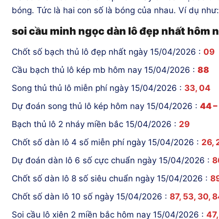
bóng. Tức là hai con số là bóng của nhau. Ví dụ như
soi cầu minh ngọc dàn lô đẹp nhất hôm 
Chốt số bạch thủ lô đẹp nhất ngày 15/04/2026 :
09
Cầu bạch thủ lô kép mb hôm nay 15/04/2026 :
88
Song thủ thủ lô miễn phí ngày 15/04/2026 :
33, 04
Dự đoán song thủ lô kép hôm nay 15/04/2026 :
44 –
Bạch thủ lô 2 nháy miền bắc 15/04/2026 :
29
Chốt số dàn lô 4 số miễn phí ngày 15/04/2026 :
26, 
Dự đoán dàn lô 6 số cực chuẩn ngày 15/04/2026 :
8
Chốt số dàn lô 8 số siêu chuẩn ngày 15/04/2026 :
89
Chốt số dàn lô 10 số ngày 15/04/2026 :
87, 53, 30, 8
Soi cầu lô xiên 2 miền bắc hôm nay 15/04/2026 :
47,