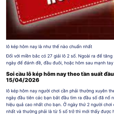
lô kép hôm nay là như thế nào chuẩn nhất
Đối với miền bắc có 27 giải lô 2 số. Ngoài ra để tăn
ngày để đánh đề, đầu đuôi, hoặc hôm sau mạnh tay 
Soi cầu lô kép hôm nay theo tần suất đầ
15/04/2026
lô kép hôm nay người chơi cần phải thường xuyên th
ngày đầu tiên các bạn bắt đầu tìm ra đầu số đã nổ nh
hiệu quả cao nhất cho bạn. Ở ngày thứ 2 người chơi 
nhất và thường phải là từ 5 số trở thì mới thấy được