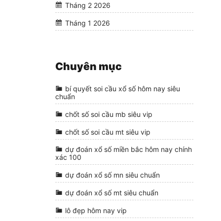
Tháng 2 2026
Tháng 1 2026
Chuyên mục
bí quyết soi cầu xổ số hôm nay siêu
chuẩn
chốt số soi cầu mb siêu vip
chốt số soi cầu mt siêu vip
dự đoán xổ số miền bắc hôm nay chính
xác 100
dự đoán xổ số mn siêu chuẩn
dự đoán xổ số mt siêu chuẩn
lô đẹp hôm nay vip