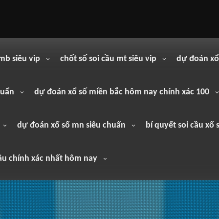
 mb siêu vip
chốt số soi cầu mt siêu vip
dự đoán xổ
huẩn
dự đoán xổ số miền bắc hôm nay chính xác 100
dự đoán xổ số mn siêu chuẩn
bí quyết soi cầu xổ
cầu chính xác nhất hôm nay