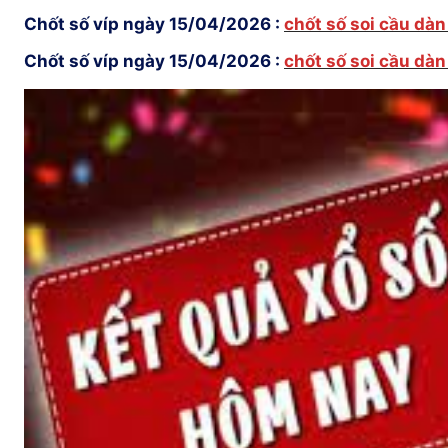
Chốt số víp ngày 15/04/2026 :
chốt số soi cầu dàn
Chốt số víp ngày 15/04/2026 :
chốt số soi cầu dàn