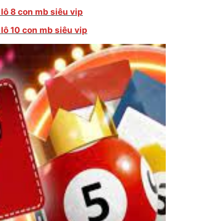
 lô 8 con mb siêu vip
 lô 10 con mb siêu vip