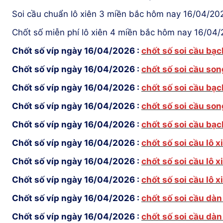
Soi cầu chuẩn lô xiên 3 miền bắc hôm nay 16/04/20
Chốt số miễn phí lô xiên 4 miền bắc hôm nay 16/04
Chốt số víp ngày 16/04/2026 :
chốt số soi cầu bạc
Chốt số víp ngày 16/04/2026 :
chốt số soi cầu son
Chốt số víp ngày 16/04/2026 :
chốt số soi cầu bạc
Chốt số víp ngày 16/04/2026 :
chốt số soi cầu son
Chốt số víp ngày 16/04/2026 :
chốt số soi cầu bạc
Chốt số víp ngày 16/04/2026 :
chốt số soi cầu lô x
Chốt số víp ngày 16/04/2026 :
chốt số soi cầu lô x
Chốt số víp ngày 16/04/2026 :
chốt số soi cầu lô x
Chốt số víp ngày 16/04/2026 :
chốt số soi cầu dàn
Chốt số víp ngày 16/04/2026 :
chốt số soi cầu dàn