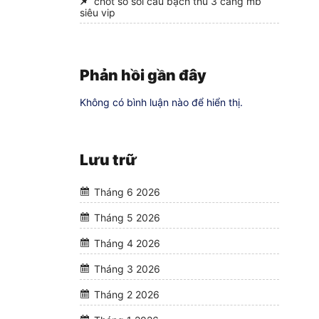
chốt số soi cầu bạch thủ 3 càng mb
siêu vip
Phản hồi gần đây
Không có bình luận nào để hiển thị.
Lưu trữ
Tháng 6 2026
Tháng 5 2026
Tháng 4 2026
Tháng 3 2026
Tháng 2 2026