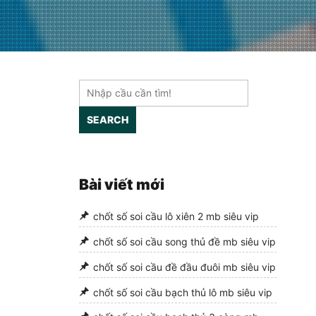
SEARCH
Bài viết mới
chốt số soi cầu lô xiên 2 mb siêu vip
chốt số soi cầu song thủ đề mb siêu vip
chốt số soi cầu đề đầu đuôi mb siêu vip
chốt số soi cầu bạch thủ lô mb siêu vip