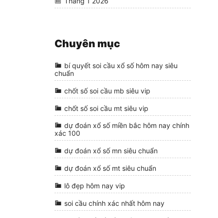
Tháng 1 2026
Chuyên mục
bí quyết soi cầu xổ số hôm nay siêu
chuẩn
chốt số soi cầu mb siêu vip
chốt số soi cầu mt siêu vip
dự đoán xổ số miền bắc hôm nay chính
xác 100
dự đoán xổ số mn siêu chuẩn
dự đoán xổ số mt siêu chuẩn
lô đẹp hôm nay vip
soi cầu chính xác nhất hôm nay