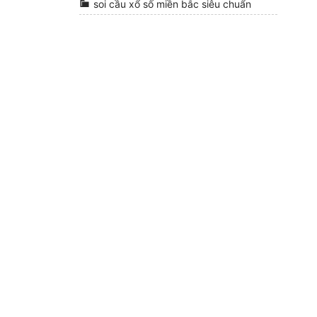
soi cầu xổ số miền bắc siêu chuẩn