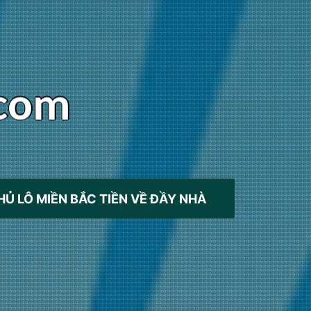
com
Ủ LÔ MIỀN BẮC TIỀN VỀ ĐẦY NHÀ