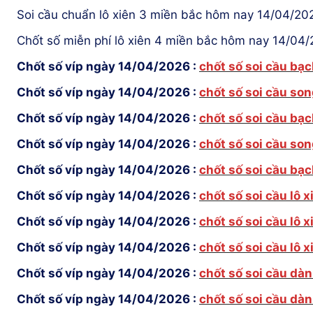
Soi cầu chuẩn lô xiên 3 miền bắc hôm nay 14/04/20
Chốt số miễn phí lô xiên 4 miền bắc hôm nay 14/04
Chốt số víp ngày 14/04/2026 :
chốt số soi cầu bạc
Chốt số víp ngày 14/04/2026 :
chốt số soi cầu son
Chốt số víp ngày 14/04/2026 :
chốt số soi cầu bạc
Chốt số víp ngày 14/04/2026 :
chốt số soi cầu son
Chốt số víp ngày 14/04/2026 :
chốt số soi cầu bạc
Chốt số víp ngày 14/04/2026 :
chốt số soi cầu lô x
Chốt số víp ngày 14/04/2026 :
chốt số soi cầu lô x
Chốt số víp ngày 14/04/2026 :
chốt số soi cầu lô 
Chốt số víp ngày 14/04/2026 :
chốt số soi cầu dàn
Chốt số víp ngày 14/04/2026 :
chốt số soi cầu dàn