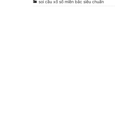
soi cầu xổ số miền bắc siêu chuẩn