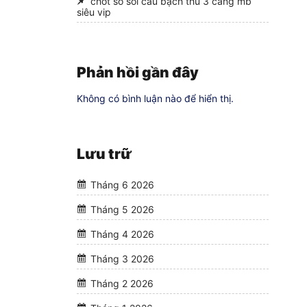
chốt số soi cầu bạch thủ 3 càng mb
siêu vip
Phản hồi gần đây
Không có bình luận nào để hiển thị.
Lưu trữ
Tháng 6 2026
Tháng 5 2026
Tháng 4 2026
Tháng 3 2026
Tháng 2 2026