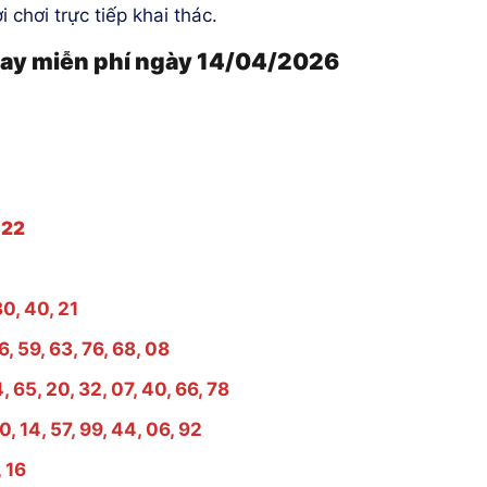
 chơi trực tiếp khai thác.
nay miễn phí ngày 14/04/2026
 22
30, 40, 21
6, 59, 63, 76, 68, 08
, 65, 20, 32, 07, 40, 66, 78
0, 14, 57, 99, 44, 06, 92
 16