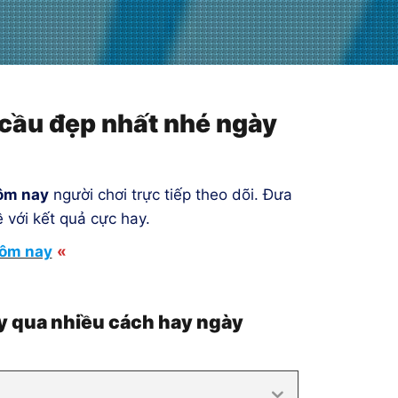
 cầu đẹp nhất nhé ngày
hôm nay
người chơi trực tiếp theo dõi. Đưa
 với kết quả cực hay.
hôm nay
«
y qua nhiều cách hay ngày