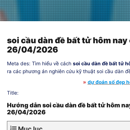
soi cầu dàn đề bất tử hôm nay
26/04/2026
Meta des: Tìm hiểu về cách
soi cầu dàn đề bất tử 
ra các phương án nghiên cứu kỹ thuật soi cầu dàn đề
»
dự đoán số đẹp 
Title:
Hướng dẫn soi cầu dàn đề bất tử hôm na
26/04/2026
Mục lục