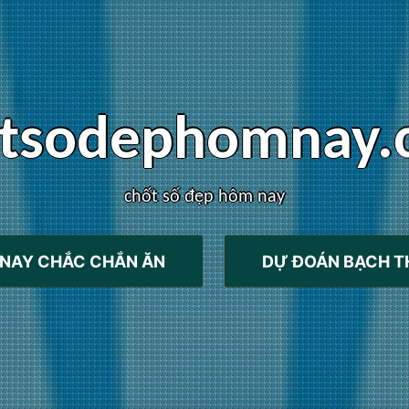
otsodephomnay.
chốt số đẹp hôm nay
 NAY CHẮC CHẮN ĂN
DỰ ĐOÁN BẠCH TH