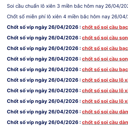
Soi cầu chuẩn lô xiên 3 miền bắc hôm nay 26/04/20
Chốt số miễn phí lô xiên 4 miền bắc hôm nay 26/04
Chốt số víp ngày 26/04/2026 :
chốt số soi cầu bạc
Chốt số víp ngày 26/04/2026 :
chốt số soi cầu son
Chốt số víp ngày 26/04/2026 :
chốt số soi cầu bạc
Chốt số víp ngày 26/04/2026 :
chốt số soi cầu son
Chốt số víp ngày 26/04/2026 :
chốt số soi cầu bạc
Chốt số víp ngày 26/04/2026 :
chốt số soi cầu lô 
Chốt số víp ngày 26/04/2026 :
chốt số soi cầu lô 
Chốt số víp ngày 26/04/2026 :
chốt số soi cầu lô 
Chốt số víp ngày 26/04/2026 :
chốt số soi cầu dàn
Chốt số víp ngày 26/04/2026 :
chốt số soi cầu dàn