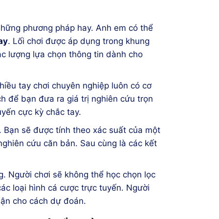
 những phương pháp hay. Anh em có thể
ay
. Lối chơi được áp dụng trong khung
ác lượng lựa chọn thông tin dành cho
hiều tay chơi chuyên nghiệp luôn có cơ
ch để bạn đưa ra giá trị nghiên cứu trọn
uyến cực kỳ chắc tay.
. Bạn sẽ được tính theo xác suất của một
nghiên cứu căn bản. Sau cùng là các kết
. Người chơi sẽ không thể học chọn lọc
ác loại hình cá cược trực tuyến. Người
nhuận cho cách dự đoán.