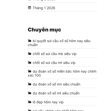
Tháng 1 2026
Chuyên mục
bí quyết soi cầu xổ số hôm nay siêu
chuẩn
chốt số soi cầu mb siêu vip
chốt số soi cầu mt siêu vip
dự đoán xổ số miền bắc hôm nay chính
xác 100
dự đoán xổ số mn siêu chuẩn
dự đoán xổ số mt siêu chuẩn
lô đẹp hôm nay vip
soi cầu chính xác nhất hôm nay