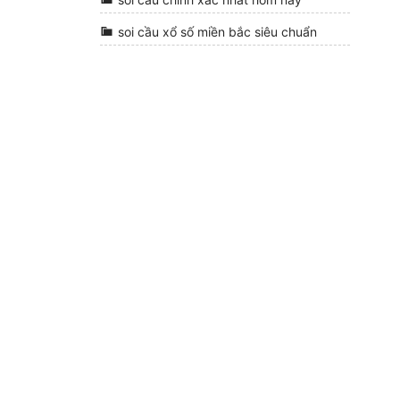
soi cầu xổ số miền bắc siêu chuẩn