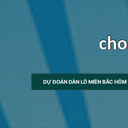
ch
DỰ ĐOÁN DÀN LÔ MIỀN BẮC HÔM