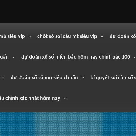
 mb siêu vip
chốt số soi cầu mt siêu vip
dự đoán xổ
huẩn
dự đoán xổ số miền bắc hôm nay chính xác 100
dự đoán xổ số mn siêu chuẩn
bí quyết soi cầu xổ
cầu chính xác nhất hôm nay