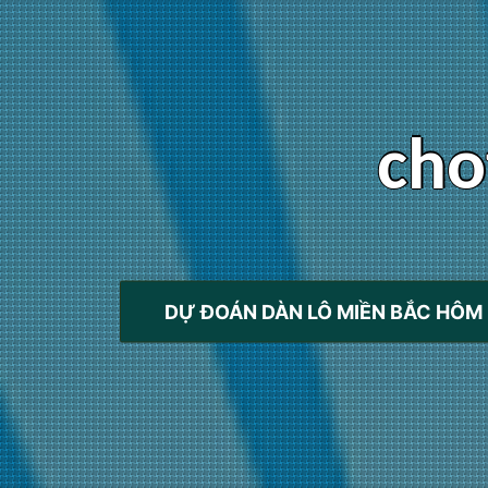
ch
DỰ ĐOÁN DÀN LÔ MIỀN BẮC HÔM