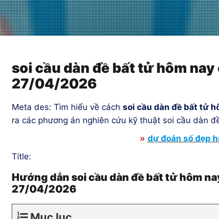
soi cầu dàn đề bất tử hôm nay
27/04/2026
Meta des: Tìm hiểu về cách
soi cầu dàn đề bất tử 
ra các phương án nghiên cứu kỹ thuật soi cầu dàn đề
»
dự đoán số đẹp 
Title:
Hướng dẫn soi cầu dàn đề bất tử hôm na
27/04/2026
Mục lục