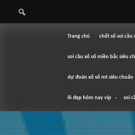
Skip
to
content
Trang chủ
chốt số soi cầu
soi cầu xổ số miền bắc siêu c
dự đoán xổ số mt siêu chuẩn
lô đẹp hôm nay vip
soi 