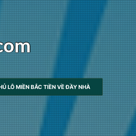
com
Ủ LÔ MIỀN BẮC TIỀN VỀ ĐẦY NHÀ