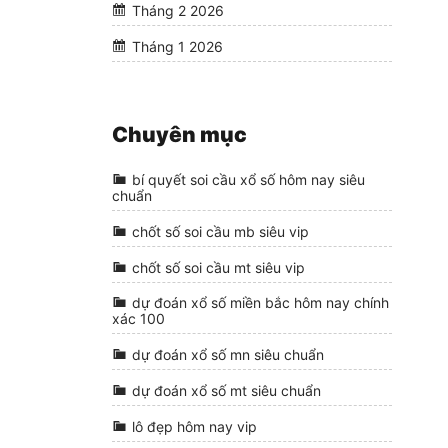
Tháng 2 2026
Tháng 1 2026
Chuyên mục
bí quyết soi cầu xổ số hôm nay siêu
chuẩn
chốt số soi cầu mb siêu vip
chốt số soi cầu mt siêu vip
dự đoán xổ số miền bắc hôm nay chính
xác 100
dự đoán xổ số mn siêu chuẩn
dự đoán xổ số mt siêu chuẩn
lô đẹp hôm nay vip