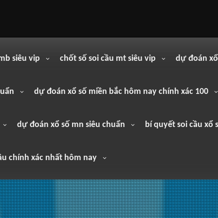
 mb siêu vip
chốt số soi cầu mt siêu vip
dự đoán xổ
huẩn
dự đoán xổ số miền bắc hôm nay chính xác 100
dự đoán xổ số mn siêu chuẩn
bí quyết soi cầu xổ
cầu chính xác nhất hôm nay