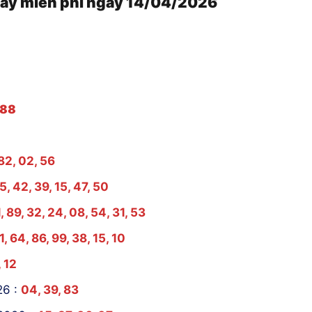
nay miễn phí ngày 14/04/2026
 88
82, 02, 56
5, 42, 39, 15, 47, 50
, 89, 32, 24, 08, 54, 31, 53
1, 64, 86, 99, 38, 15, 10
 12
26 :
04, 39, 83