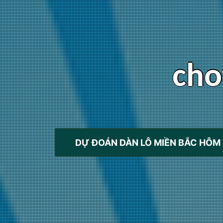
ch
DỰ ĐOÁN DÀN LÔ MIỀN BẮC HÔM