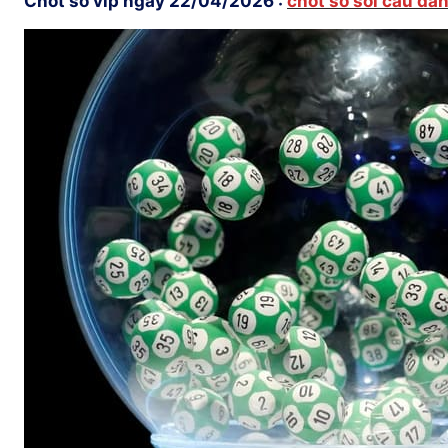
Chốt số víp ngày 22/04/2026 :
chốt số soi cầu dàn