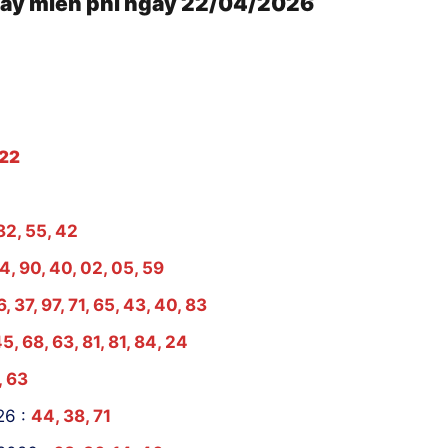
 nay miễn phí ngày 22/04/2026
 22
82, 55, 42
4, 90, 40, 02, 05, 59
, 37, 97, 71, 65, 43, 40, 83
5, 68, 63, 81, 81, 84, 24
, 63
26 :
44, 38, 71