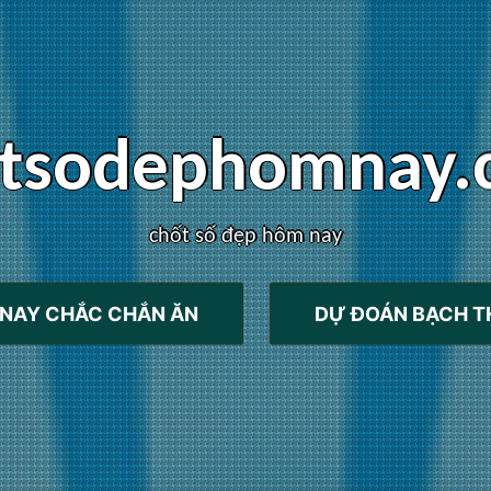
otsodephomnay.
chốt số đẹp hôm nay
 NAY CHẮC CHẮN ĂN
DỰ ĐOÁN BẠCH TH