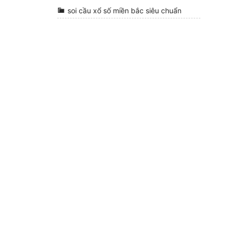
soi cầu xổ số miền bắc siêu chuẩn