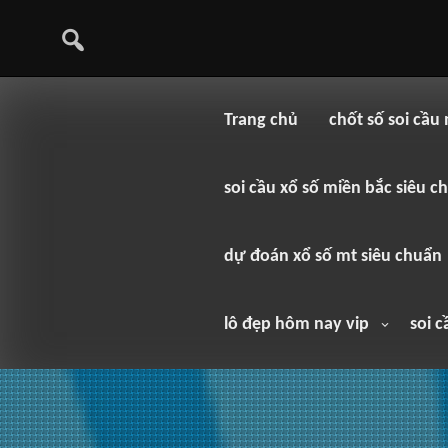
Skip
to
content
Trang chủ
chốt số soi cầu
soi cầu xổ số miền bắc siêu c
dự đoán xổ số mt siêu chuẩn
lô đẹp hôm nay vip
soi 