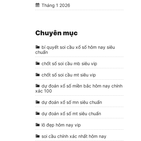
Tháng 1 2026
Chuyên mục
bí quyết soi cầu xổ số hôm nay siêu
chuẩn
chốt số soi cầu mb siêu vip
chốt số soi cầu mt siêu vip
dự đoán xổ số miền bắc hôm nay chính
xác 100
dự đoán xổ số mn siêu chuẩn
dự đoán xổ số mt siêu chuẩn
lô đẹp hôm nay vip
soi cầu chính xác nhất hôm nay