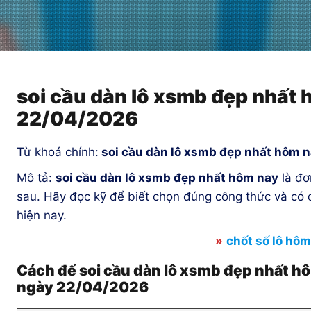
soi cầu dàn lô xsmb đẹp nhất 
22/04/2026
Từ khoá chính:
soi cầu dàn lô xsmb đẹp nhất hôm 
Mô tả:
soi cầu dàn lô xsmb đẹp nhất hôm nay
là đơ
sau. Hãy đọc kỹ để biết chọn đúng công thức và có 
hiện nay.
»
chốt số lô hôm
Cách để soi cầu dàn lô xsmb đẹp nhất hôm
ngày 22/04/2026