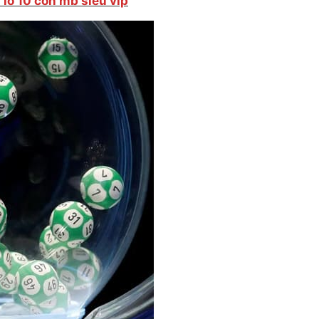
 lô 10 con mb siêu vip