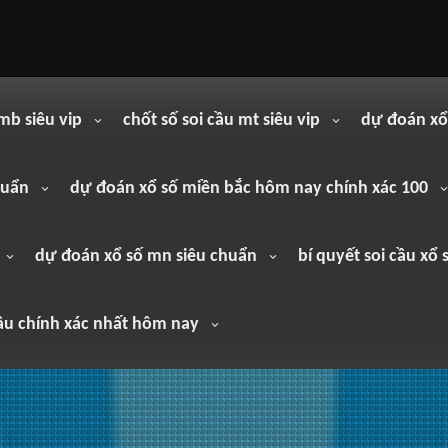
 mb siêu vip
chốt số soi cầu mt siêu vip
dự đoán xổ
huẩn
dự đoán xổ số miền bắc hôm nay chính xác 100
dự đoán xổ số mn siêu chuẩn
bí quyết soi cầu xổ
cầu chính xác nhất hôm nay