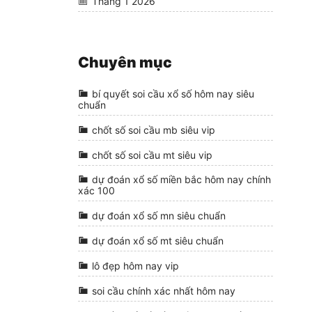
Tháng 1 2026
Chuyên mục
bí quyết soi cầu xổ số hôm nay siêu
chuẩn
chốt số soi cầu mb siêu vip
chốt số soi cầu mt siêu vip
dự đoán xổ số miền bắc hôm nay chính
xác 100
dự đoán xổ số mn siêu chuẩn
dự đoán xổ số mt siêu chuẩn
lô đẹp hôm nay vip
soi cầu chính xác nhất hôm nay