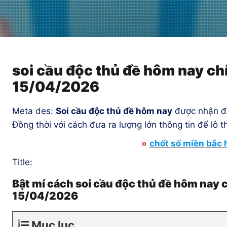
soi cầu độc thủ đề hôm nay ch
15/04/2026
Meta des:
Soi cầu độc thủ đề hôm nay
được nhận đị
Đồng thời với cách đưa ra lượng lớn thông tin để lô th
»
chốt số miền bắc
Title:
Bật mí cách soi cầu độc thủ đề hôm nay 
15/04/2026
Mục lục