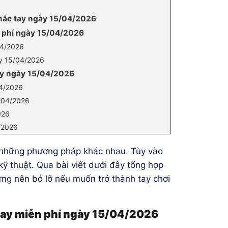
chắc tay ngày 15/04/2026
n phí ngày 15/04/2026
04/2026
ày 15/04/2026
ay ngày 15/04/2026
04/2026
5/04/2026
026
/2026
 những phương pháp khác nhau. Tùy vào
ỹ thuật. Qua bài viết dưới đây tổng hợp
ng nên bỏ lỡ nếu muốn trở thành tay chơi
nay miễn phí ngày 15/04/2026