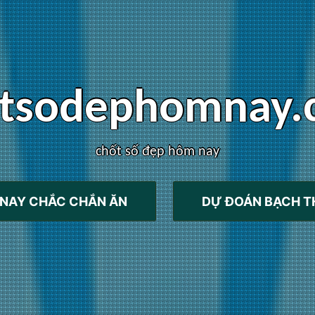
otsodephomnay.
chốt số đẹp hôm nay
 NAY CHẮC CHẮN ĂN
DỰ ĐOÁN BẠCH TH