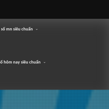
 số mn siêu chuẩn
 số hôm nay siêu chuẩn