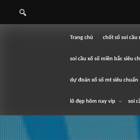
Skip
to
content
Trang chủ
chốt số soi cầu
soi cầu xổ số miền bắc siêu c
dự đoán xổ số mt siêu chuẩn
lô đẹp hôm nay vip
soi 