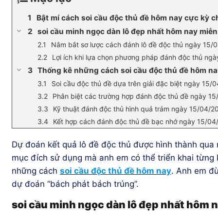
Bật mí cách soi cầu độc thủ đề hôm nay cực kỳ 
soi cầu minh ngọc dàn lô đẹp nhất hôm nay miễ
Nắm bắt sơ lược cách đánh lô đề độc thủ ngày 15/
Lợi ích khi lựa chọn phương pháp đánh độc thủ ng
Thống kê những cách soi cầu độc thủ đề hôm n
Soi cầu độc thủ đề dựa trên giải đặc biệt ngày 15/
Phân biệt các trường hợp đánh độc thủ đề ngày 1
Kỹ thuật đánh độc thủ hình quả trám ngày 15/04/2
Kết hợp cách đánh độc thủ đề bạc nhớ ngày 15/04
Dự đoán kết quả lô đề độc thủ được hình thành qua
mục đích sử dụng mà anh em có thể triển khai từng k
những cách
soi cầu độc thủ đề hôm nay
. Anh em đừ
dự đoán “bách phát bách trúng”.
soi cầu minh ngọc dàn lô đẹp nhất hôm 