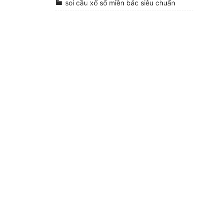
soi cầu xổ số miền bắc siêu chuẩn