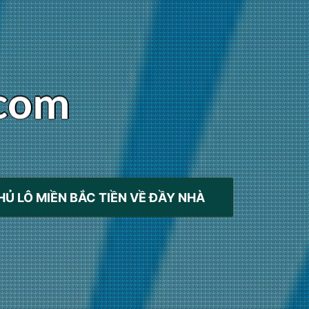
com
Ủ LÔ MIỀN BẮC TIỀN VỀ ĐẦY NHÀ