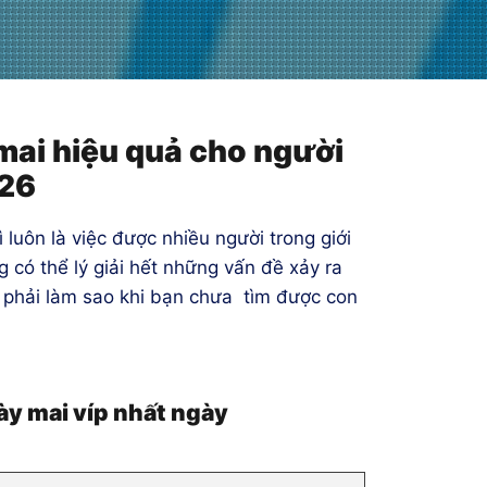
 mai hiệu quả cho người
026
 luôn là việc được nhiều người trong giới
 có thể lý giải hết những vấn đề xảy ra
phải làm sao khi bạn chưa tìm được con
ày mai
víp nhất ngày