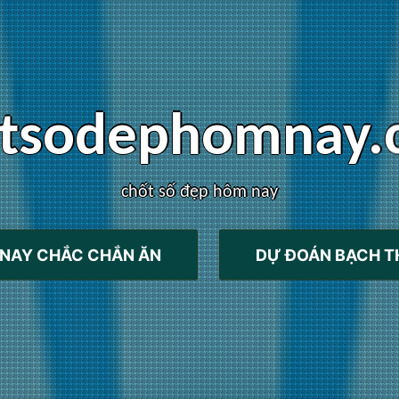
otsodephomnay.
chốt số đẹp hôm nay
 NAY CHẮC CHẮN ĂN
DỰ ĐOÁN BẠCH TH