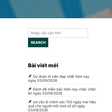
SEARCH
Bài viết mới
Dự đoán lô xiên đẹp nhất hôm nay
ngày 03/09/2026
Đánh đề miền bắc hôm nay chắc chắn
ăn ngày 03/09/2026
soi cầu lô chính xác 100 ngày mai hiệu
quả cho người mới chơi xổ số ngày
03/09/2026