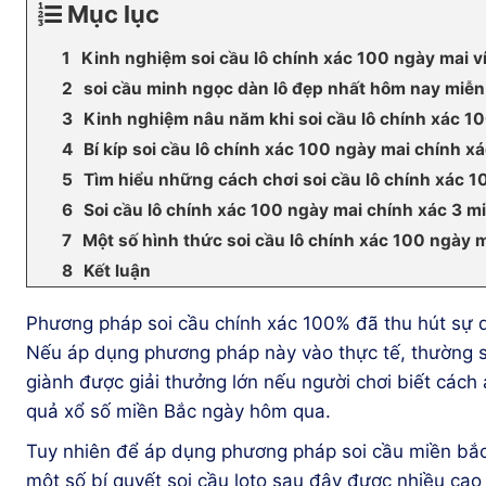
Mục lục
Kinh nghiệm soi cầu lô chính xác 100 ngày mai 
soi cầu minh ngọc dàn lô đẹp nhất hôm nay miễ
Kinh nghiệm nâu năm khi soi cầu lô chính xác 
Bí kíp soi cầu lô chính xác 100 ngày mai chính 
Tìm hiểu những cách chơi soi cầu lô chính xác
Soi cầu lô chính xác 100 ngày mai chính xác 3 
Một số hình thức soi cầu lô chính xác 100 ngày
Kết luận
Phương pháp soi cầu chính xác 100% đã thu hút sự q
Nếu áp dụng phương pháp này vào thực tế, thường s
giành được giải thưởng lớn nếu người chơi biết các
quả xổ số miền Bắc ngày hôm qua.
Tuy nhiên để áp dụng phương pháp soi cầu miền bắc
một số bí quyết soi cầu loto sau đây được nhiều cao