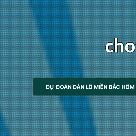
ch
DỰ ĐOÁN DÀN LÔ MIỀN BẮC HÔM