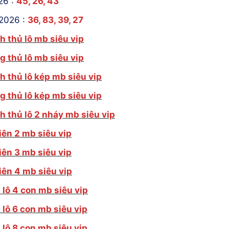
26 :
45, 26, 43
/2026 :
36, 83, 39, 27
h thủ lô mb siêu vip
g thủ lô mb siêu vip
h thủ lô kép mb siêu vip
g thủ lô kép mb siêu vip
h thủ lô 2 nháy mb siêu vip
xiên 2 mb siêu vip
xiên 3 mb siêu vip
xiên 4 mb siêu vip
 lô 4 con mb siêu vip
 lô 6 con mb siêu vip
 lô 8 con mb siêu vip