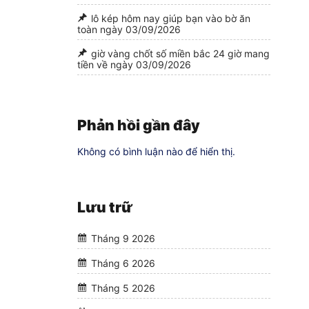
lô kép hôm nay giúp bạn vào bờ ăn
toàn ngày 03/09/2026
giờ vàng chốt số miền bắc 24 giờ mang
tiền về ngày 03/09/2026
Phản hồi gần đây
Không có bình luận nào để hiển thị.
Lưu trữ
Tháng 9 2026
Tháng 6 2026
Tháng 5 2026