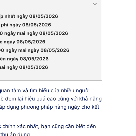
víp nhất ngày 08/05/2026
n phí ngày 08/05/2026
100 ngày mai ngày 08/05/2026
xác ngày 08/05/2026
 100 ngày mai ngày 08/05/2026
miền ngày 08/05/2026
 mai ngày 08/05/2026
uan tâm và tìm hiểu của nhiều người.
ẽ đem lại hiệu quả cao cùng với khả năng
h áp dụng phương pháp hàng ngày cho kết
 chính xác nhất, bạn cũng cần biết đến
 thủ áp dụng.