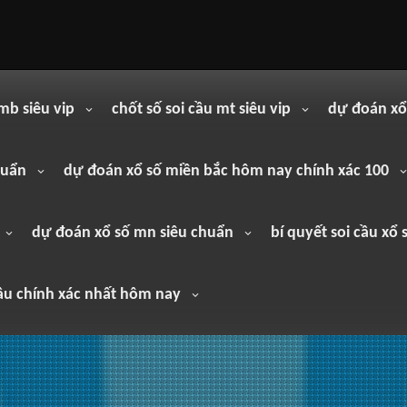
 mb siêu vip
chốt số soi cầu mt siêu vip
dự đoán xổ
huẩn
dự đoán xổ số miền bắc hôm nay chính xác 100
dự đoán xổ số mn siêu chuẩn
bí quyết soi cầu xổ
cầu chính xác nhất hôm nay