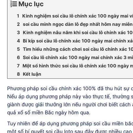
Mục lục
Kinh nghiệm soi cầu lô chính xác 100 ngày mai 
soi cầu minh ngọc dàn lô đẹp nhất hôm nay miễ
Kinh nghiệm nâu năm khi soi cầu lô chính xác 
Bí kíp soi cầu lô chính xác 100 ngày mai chính 
Tìm hiểu những cách chơi soi cầu lô chính xác
Soi cầu lô chính xác 100 ngày mai chính xác 3 
Một số hình thức soi cầu lô chính xác 100 ngày
Kết luận
Phương pháp soi cầu chính xác 100% đã thu hút sự q
Nếu áp dụng phương pháp này vào thực tế, thường s
giành được giải thưởng lớn nếu người chơi biết các
quả xổ số miền Bắc ngày hôm qua.
Tuy nhiên để áp dụng phương pháp soi cầu miền bắc
một số bí quyết soi cầu loto sau đây được nhiều cao