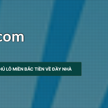
com
Ủ LÔ MIỀN BẮC TIỀN VỀ ĐẦY NHÀ