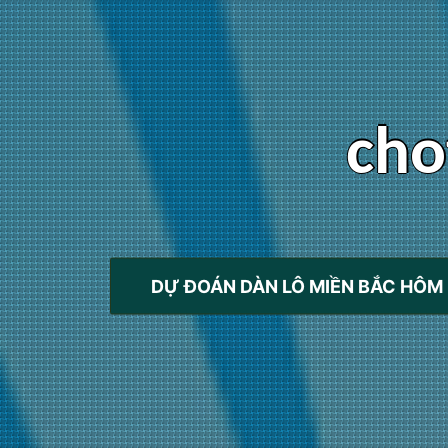
ch
DỰ ĐOÁN DÀN LÔ MIỀN BẮC HÔM