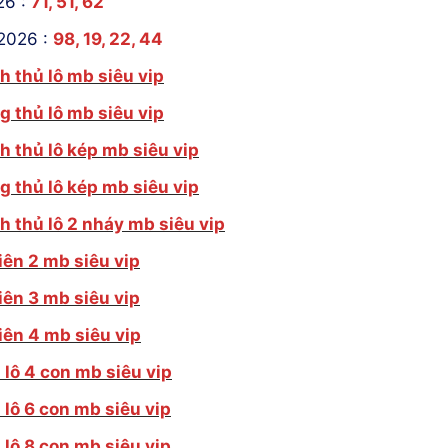
26 :
71, 51, 62
/2026 :
98, 19, 22, 44
h thủ lô mb siêu vip
g thủ lô mb siêu vip
h thủ lô kép mb siêu vip
g thủ lô kép mb siêu vip
h thủ lô 2 nháy mb siêu vip
xiên 2 mb siêu vip
xiên 3 mb siêu vip
xiên 4 mb siêu vip
 lô 4 con mb siêu vip
 lô 6 con mb siêu vip
 lô 8 con mb siêu vip