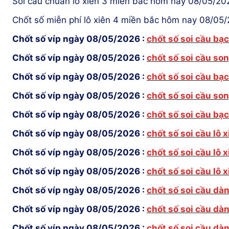
Soi cầu chuẩn lô xiên 3 miền bắc hôm nay 08/05/20
Chốt số miễn phí lô xiên 4 miền bắc hôm nay 08/05
Chốt số víp ngày 08/05/2026 :
chốt số soi cầu bạc
Chốt số víp ngày 08/05/2026 :
chốt số soi cầu son
Chốt số víp ngày 08/05/2026 :
chốt số soi cầu bạc
Chốt số víp ngày 08/05/2026 :
chốt số soi cầu son
Chốt số víp ngày 08/05/2026 :
chốt số soi cầu bạc
Chốt số víp ngày 08/05/2026 :
chốt số soi cầu lô 
Chốt số víp ngày 08/05/2026 :
chốt số soi cầu lô 
Chốt số víp ngày 08/05/2026 :
chốt số soi cầu lô 
Chốt số víp ngày 08/05/2026 :
chốt số soi cầu dàn
Chốt số víp ngày 08/05/2026 :
chốt số soi cầu dàn
Chốt số víp ngày 08/05/2026 :
chốt số soi cầu dàn