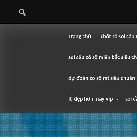
Skip
to
content
Trang chủ
chốt số soi cầu
soi cầu xổ số miền bắc siêu c
dự đoán xổ số mt siêu chuẩn
lô đẹp hôm nay vip
soi 