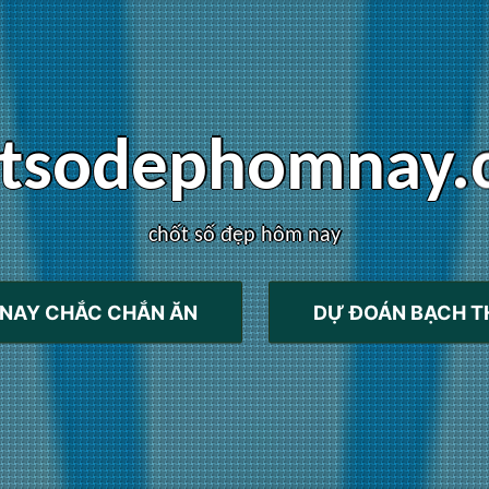
otsodephomnay.
chốt số đẹp hôm nay
 NAY CHẮC CHẮN ĂN
DỰ ĐOÁN BẠCH TH