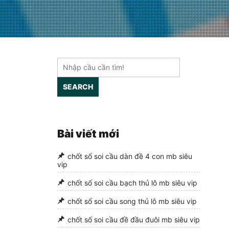
SEARCH
Bài viết mới
chốt số soi cầu dàn đề 4 con mb siêu
vip
chốt số soi cầu bạch thủ lô mb siêu vip
chốt số soi cầu song thủ lô mb siêu vip
chốt số soi cầu đề đầu đuôi mb siêu vip