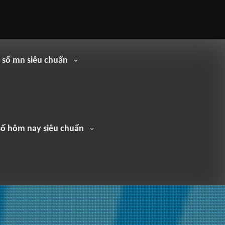
 số mn siêu chuẩn
 số hôm nay siêu chuẩn