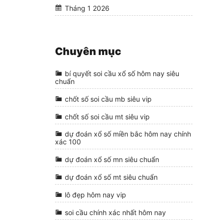
Tháng 1 2026
Chuyên mục
bí quyết soi cầu xổ số hôm nay siêu
chuẩn
chốt số soi cầu mb siêu vip
chốt số soi cầu mt siêu vip
dự đoán xổ số miền bắc hôm nay chính
xác 100
dự đoán xổ số mn siêu chuẩn
dự đoán xổ số mt siêu chuẩn
lô đẹp hôm nay vip
soi cầu chính xác nhất hôm nay