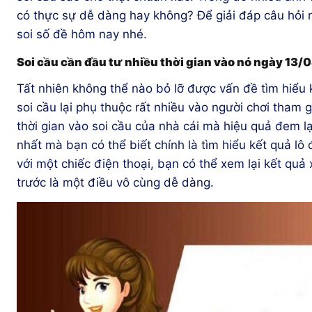
có thực sự dễ dàng hay không? Để giải đáp câu hỏi n
soi số đề hôm nay nhé.
Soi cầu cần đầu tư nhiều thời gian vào nó ngày 13
Tất nhiên không thể nào bỏ lỡ được vấn đề tìm hiểu k
soi cầu lại phụ thuộc rất nhiều vào người chơi tham 
thời gian vào soi cầu của nhà cái mà hiệu quả đem lạ
nhất mà bạn có thể biết chính là tìm hiểu kết quả lô
với một chiếc điện thoại, bạn có thể xem lại kết quả
trước là một điều vô cùng dễ dàng.