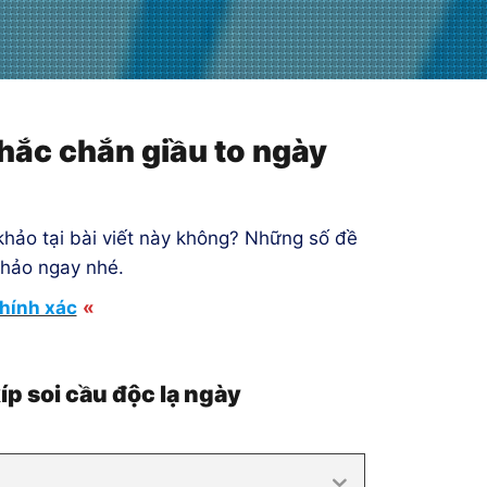
hắc chắn giầu to ngày
hảo tại bài viết này không? Những số đề
hảo ngay nhé.
chính xác
«
p soi cầu độc lạ ngày