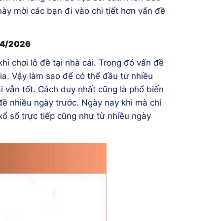
ày mời các bạn đi vào chi tiết hơn vấn đề
/04/2026
hi chơi lô đề tại nhà cái. Trong đó vấn đề
gia. Vậy làm sao để có thể đầu tư nhiều
i vẫn tốt. Cách duy nhất cũng là phổ biến
 đề nhiều ngày trước. Ngày nay khi mà chỉ
 xổ số trực tiếp cũng như từ nhiều ngày