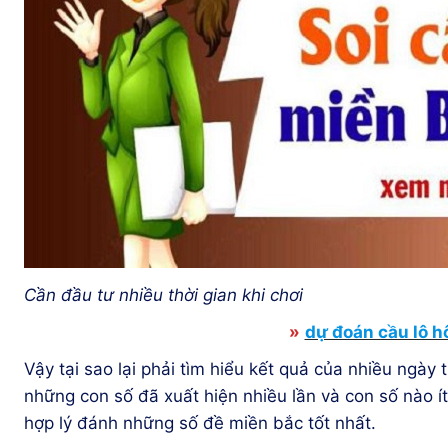
Cần đầu tư nhiều thời gian khi chơi
»
dự đoán cầu lô 
Vậy tại sao lại phải tìm hiểu kết quả của nhiều ngày
những con số đã xuất hiện nhiều lần và con số nào í
hợp lý đánh những số đề miền bắc tốt nhất.