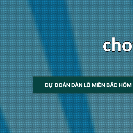
ch
DỰ ĐOÁN DÀN LÔ MIỀN BẮC HÔM