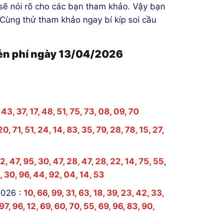
 sẽ nói rõ cho các bạn tham khảo. Vậy bạn
Cùng thử tham khảo ngay bí kíp soi cầu
iễn phí ngày 13/04/2026
:
43, 37, 17, 48, 51, 75, 73, 08, 09, 70
0, 71, 51, 24, 14, 83, 35, 79, 28, 78, 15, 27,
2, 47, 95, 30, 47, 28, 47, 28, 22, 14, 75, 55,
3, 30, 96, 44, 92, 04, 14, 53
2026 :
10, 66, 99, 31, 63, 18, 39, 23, 42, 33,
 97, 96, 12, 69, 60, 70, 55, 69, 96, 83, 90,