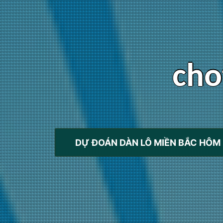
ch
DỰ ĐOÁN DÀN LÔ MIỀN BẮC HÔM