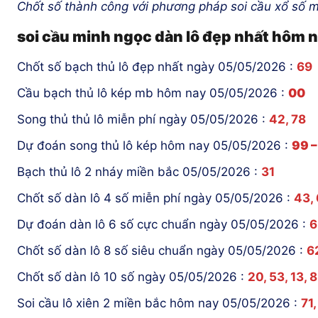
Chốt số thành công với phương pháp soi cầu xổ số 
soi cầu minh ngọc dàn lô đẹp nhất hôm
Chốt số bạch thủ lô đẹp nhất ngày 05/05/2026 :
69
Cầu bạch thủ lô kép mb hôm nay 05/05/2026 :
00
Song thủ thủ lô miễn phí ngày 05/05/2026 :
42, 78
Dự đoán song thủ lô kép hôm nay 05/05/2026 :
99 –
Bạch thủ lô 2 nháy miền bắc 05/05/2026 :
31
Chốt số dàn lô 4 số miễn phí ngày 05/05/2026 :
43, 
Dự đoán dàn lô 6 số cực chuẩn ngày 05/05/2026 :
6
Chốt số dàn lô 8 số siêu chuẩn ngày 05/05/2026 :
62
Chốt số dàn lô 10 số ngày 05/05/2026 :
20, 53, 13, 8
Soi cầu lô xiên 2 miền bắc hôm nay 05/05/2026 :
71,