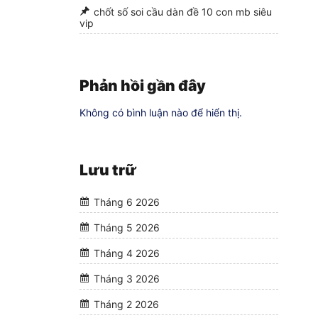
chốt số soi cầu dàn đề 10 con mb siêu
vip
Phản hồi gần đây
Không có bình luận nào để hiển thị.
Lưu trữ
Tháng 6 2026
Tháng 5 2026
Tháng 4 2026
Tháng 3 2026
Tháng 2 2026