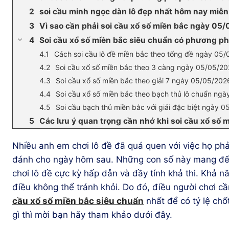
soi cầu minh ngọc dàn lô đẹp nhất hôm nay miễ
Vì sao cần phải soi cầu xổ số miền bắc ngày 05
Soi cầu xổ số miền bắc siêu chuẩn có phương 
Cách soi cầu lô đề miền bắc theo tổng đề ngày 05
Soi cầu xổ số miền bắc theo 3 càng ngày 05/05/2
Soi cầu xổ số miền bắc theo giải 7 ngày 05/05/202
Soi cầu xổ số miền bắc theo bạch thủ lô chuẩn ng
Soi cầu bạch thủ miền bắc với giải đặc biệt ngày 
Các lưu ý quan trọng cần nhớ khi soi cầu xổ số
Nhiều anh em chơi lô đề đã quá quen với việc họ phả
đánh cho ngày hôm sau. Những con số này mang đến
chơi lô đề cực kỳ hấp dẫn và đầy tính khả thi. Khả nă
điều không thể tránh khỏi. Do đó, điều người chơi c
cầu xổ số miền bắc siêu chuẩn
nhất để có tỷ lệ chố
gì thì mời bạn hãy tham khảo dưới đây.