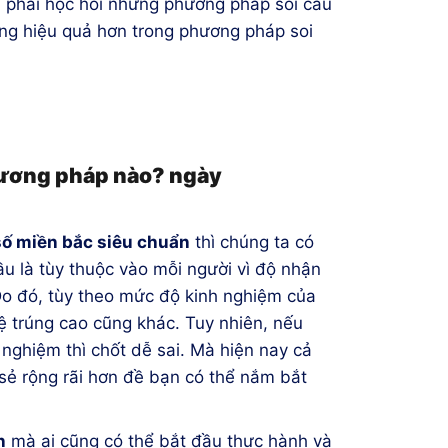
n phải học hỏi những phương pháp soi cầu
ng hiệu quả hơn trong phương pháp soi
hương pháp nào? ngày
số miền bắc siêu chuẩn
thì chúng ta có
u là tùy thuộc vào mỗi người vì độ nhận
 Do đó, tùy theo mức độ kinh nghiệm của
lệ trúng cao cũng khác. Tuy nhiên, nếu
 nghiệm thì chốt dễ sai. Mà hiện nay cả
ẻ rộng rãi hơn đề bạn có thể nắm bắt
n
mà ai cũng có thể bắt đầu thực hành và