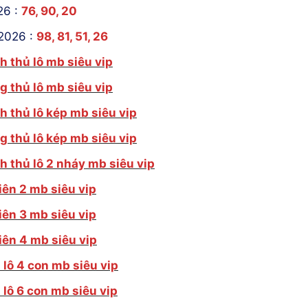
26 :
76, 90, 20
/2026 :
98, 81, 51, 26
h thủ lô mb siêu vip
g thủ lô mb siêu vip
h thủ lô kép mb siêu vip
g thủ lô kép mb siêu vip
h thủ lô 2 nháy mb siêu vip
xiên 2 mb siêu vip
xiên 3 mb siêu vip
xiên 4 mb siêu vip
 lô 4 con mb siêu vip
 lô 6 con mb siêu vip