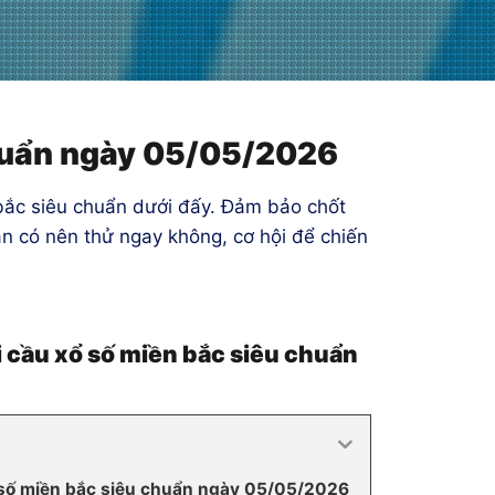
chuẩn ngày 05/05/2026
 bắc siêu chuẩn dưới đấy. Đảm bảo chốt
ạn có nên thử ngay không, cơ hội để chiến
 cầu xổ số miền bắc siêu chuẩn
 số miền bắc siêu chuẩn ngày 05/05/2026