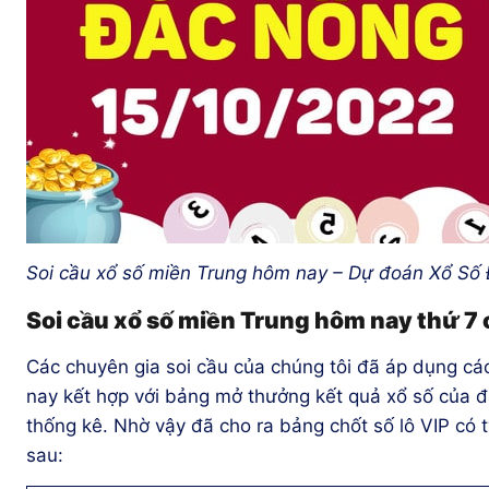
Soi cầu xổ số miền Trung hôm nay – Dự đoán Xổ S
Soi cầu xổ số miền Trung hôm nay thứ 
Các chuyên gia soi cầu của chúng tôi đã áp dụng cá
nay kết hợp với bảng mở thưởng kết quả xổ số của đ
thống kê. Nhờ vậy đã cho ra bảng chốt số lô VIP có tỷ
sau: