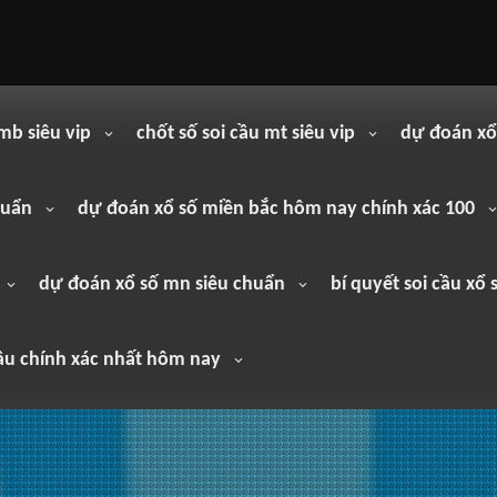
 mb siêu vip
chốt số soi cầu mt siêu vip
dự đoán xổ
huẩn
dự đoán xổ số miền bắc hôm nay chính xác 100
dự đoán xổ số mn siêu chuẩn
bí quyết soi cầu xổ
cầu chính xác nhất hôm nay