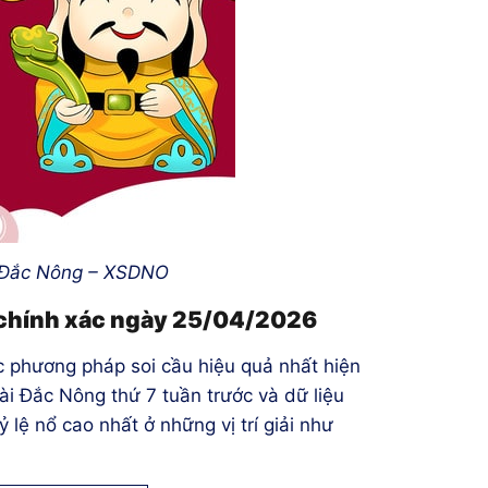
ố Đắc Nông – XSDNO
7 chính xác ngày 25/04/2026
c phương pháp soi cầu hiệu quả nhất hiện
ài Đắc Nông thứ 7 tuần trước và dữ liệu
 lệ nổ cao nhất ở những vị trí giải như