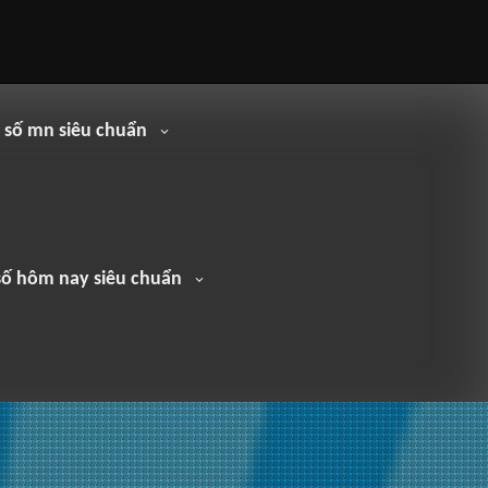
 số mn siêu chuẩn
 số hôm nay siêu chuẩn