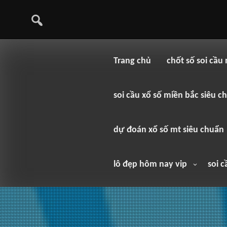
Skip
to
content
Trang chủ
chốt số soi cầu
soi cầu xổ số miền bắc siêu c
dự đoán xổ số mt siêu chuẩn
lô đẹp hôm nay vip
soi 