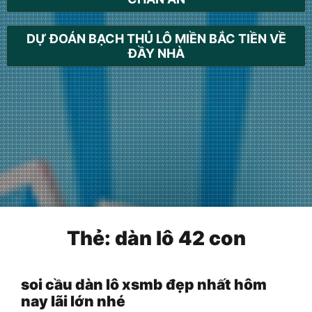
DỰ ĐOÁN BẠCH THỦ LÔ MIỀN BẮC TIỀN VỀ
ĐẦY NHÀ
Thẻ:
dàn lô 42 con
soi cầu dàn lô xsmb đẹp nhất hôm
nay lãi lớn nhé