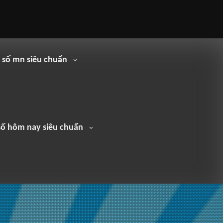
 số mn siêu chuẩn
 số hôm nay siêu chuẩn