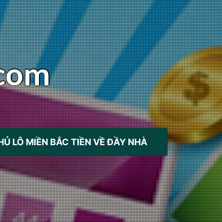
com
Ủ LÔ MIỀN BẮC TIỀN VỀ ĐẦY NHÀ