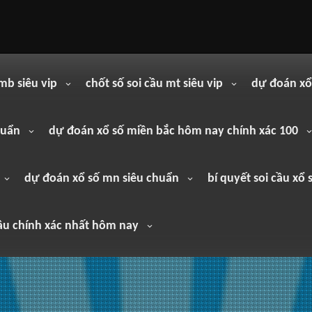
 mb siêu vip
chốt số soi cầu mt siêu vip
dự đoán xổ
huẩn
dự đoán xổ số miền bắc hôm nay chính xác 100
dự đoán xổ số mn siêu chuẩn
bí quyết soi cầu xổ
cầu chính xác nhất hôm nay