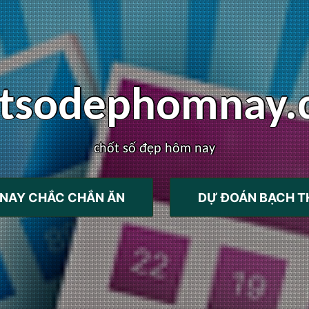
otsodephomnay.
chốt số đẹp hôm nay
 NAY CHẮC CHẮN ĂN
DỰ ĐOÁN BẠCH TH