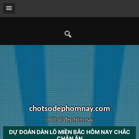
Skip
to
content
chotsodephomnay.com
chốt số đẹp hôm nay
DỰ ĐOÁN DÀN LÔ MIỀN BẮC HÔM NAY CHẮC
CHẮN ĂN