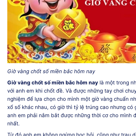
Giờ vàng chốt số miền bắc hôm nay
Giờ vàng chốt số miền bắc hôm nay
là một trong n
với anh em khi chốt đề. Và được những tay chơi chuy
nghiệm để lựa chọn cho mình một giờ vàng chuẩn nhất
xổ số khác nhau, có giờ thì tỷ lệ trúng cao nhưng có gi
anh em phải nắm bắt được những thời cơ cho mình để
nhất.
Từ đó anh em không ngừng học hỏi, cũng như trau dồ