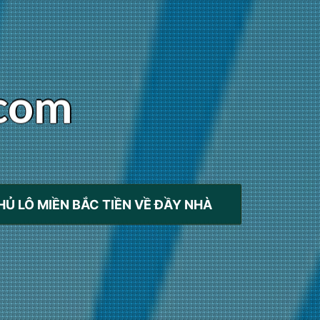
com
Ủ LÔ MIỀN BẮC TIỀN VỀ ĐẦY NHÀ