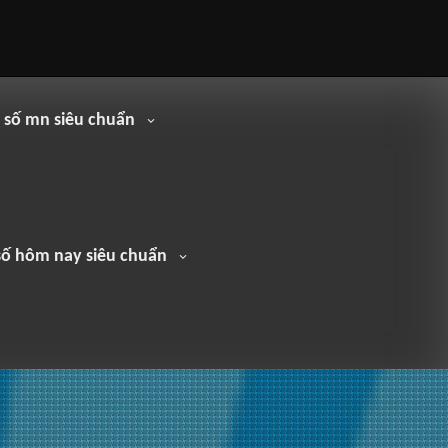
 số mn siêu chuẩn
 số hôm nay siêu chuẩn