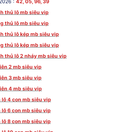
/2026 :
42, 05, 96, 39
h thủ lô mb siêu vip
g thủ lô mb siêu vip
h thủ lô kép mb siêu vip
g thủ lô kép mb siêu vip
h thủ lô 2 nháy mb siêu vip
xiên 2 mb siêu vip
xiên 3 mb siêu vip
xiên 4 mb siêu vip
 lô 4 con mb siêu vip
 lô 6 con mb siêu vip
 lô 8 con mb siêu vip