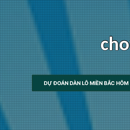
ch
DỰ ĐOÁN DÀN LÔ MIỀN BẮC HÔM