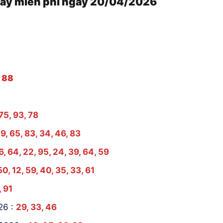
 nay miễn phí ngày 20/04/2026
 88
75, 93, 78
9, 65, 83, 34, 46, 83
6, 64, 22, 95, 24, 39, 64, 59
50, 12, 59, 40, 35, 33, 61
, 91
26 :
29, 33, 46