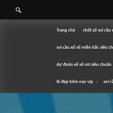
Skip
to
content
Trang chủ
chốt số soi cầu
soi cầu xổ số miền bắc siêu c
dự đoán xổ số mt siêu chuẩn
lô đẹp hôm nay vip
soi 