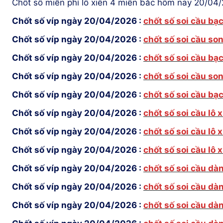
Chốt số miễn phí lô xiên 4 miền bắc hôm nay 20/04
Chốt số víp ngày 20/04/2026 :
chốt số soi cầu bạc
Chốt số víp ngày 20/04/2026 :
chốt số soi cầu son
Chốt số víp ngày 20/04/2026 :
chốt số soi cầu bạc
Chốt số víp ngày 20/04/2026 :
chốt số soi cầu son
Chốt số víp ngày 20/04/2026 :
chốt số soi cầu bạc
Chốt số víp ngày 20/04/2026 :
chốt số soi cầu lô 
Chốt số víp ngày 20/04/2026 :
chốt số soi cầu lô 
Chốt số víp ngày 20/04/2026 :
chốt số soi cầu lô 
Chốt số víp ngày 20/04/2026 :
chốt số soi cầu dàn
Chốt số víp ngày 20/04/2026 :
chốt số soi cầu dàn
Chốt số víp ngày 20/04/2026 :
chốt số soi cầu dàn