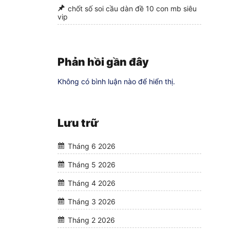
chốt số soi cầu dàn đề 10 con mb siêu
vip
Phản hồi gần đây
Không có bình luận nào để hiển thị.
Lưu trữ
Tháng 6 2026
Tháng 5 2026
Tháng 4 2026
Tháng 3 2026
Tháng 2 2026