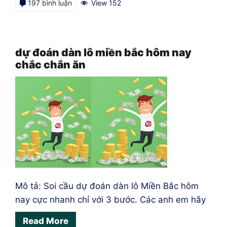
ở
197 bình luận
View 152
chốt
số
soi
dự đoán dàn lô miền bắc hôm nay
chắc chắn ăn
cầu
lô
xiên
4
mb
siêu
vip
Mô tả: Soi cầu dự đoán dàn lô Miền Bắc hôm
nay cực nhanh chỉ với 3 bước. Các anh em hãy
Read More