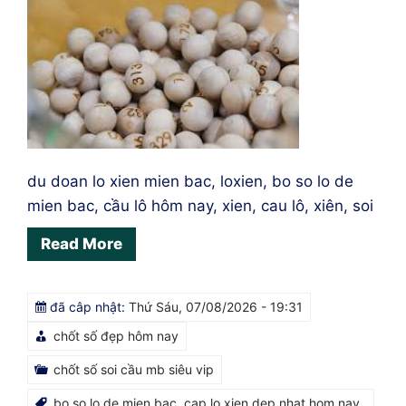
du doan lo xien mien bac, loxien, bo so lo de
mien bac, cầu lô hôm nay, xien, cau lô, xiên, soi
Read More
đã câp nhật:
Thứ Sáu, 07/08/2026 - 19:31
chốt số đẹp hôm nay
chốt số soi cầu mb siêu vip
bo so lo de mien bac
,
cap lo xien dep nhat hom nay
,