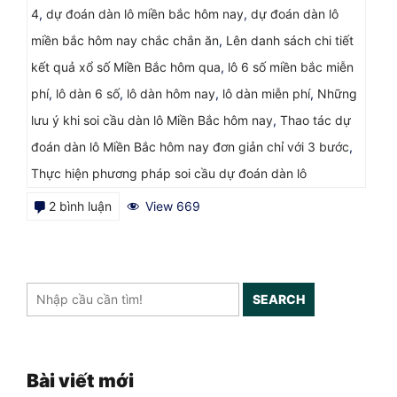
4
,
dự đoán dàn lô miền bắc hôm nay
,
dự đoán dàn lô
miền bắc hôm nay chắc chắn ăn
,
Lên danh sách chi tiết
kết quả xổ số Miền Bắc hôm qua
,
lô 6 số miền bắc miễn
phí
,
lô dàn 6 số
,
lô dàn hôm nay
,
lô dàn miễn phí
,
Những
lưu ý khi soi cầu dàn lô Miền Bắc hôm nay
,
Thao tác dự
đoán dàn lô Miền Bắc hôm nay đơn giản chỉ với 3 bước
,
Thực hiện phương pháp soi cầu dự đoán dàn lô
ở
2 bình luận
View 669
dự
đoán
dàn
SEARCH
lô
miền
bắc
Bài viết mới
hôm