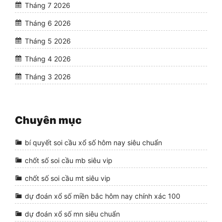
Tháng 7 2026
Tháng 6 2026
Tháng 5 2026
Tháng 4 2026
Tháng 3 2026
Chuyên mục
bí quyết soi cầu xổ số hôm nay siêu chuẩn
chốt số soi cầu mb siêu vip
chốt số soi cầu mt siêu vip
dự đoán xổ số miền bắc hôm nay chính xác 100
dự đoán xổ số mn siêu chuẩn