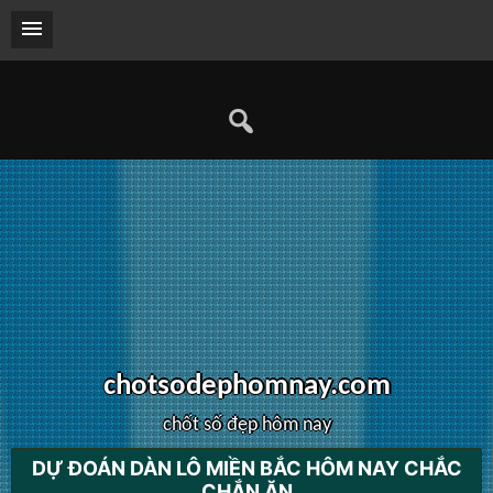
Skip
to
content
chotsodephomnay.com
chốt số đẹp hôm nay
DỰ ĐOÁN DÀN LÔ MIỀN BẮC HÔM NAY CHẮC
CHẮN ĂN