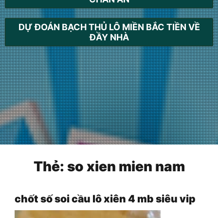
DỰ ĐOÁN BẠCH THỦ LÔ MIỀN BẮC TIỀN VỀ
ĐẦY NHÀ
Thẻ:
so xien mien nam
chốt số soi cầu lô xiên 4 mb siêu vip