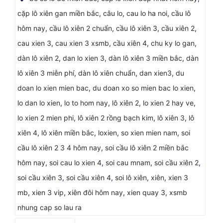
cặp lô xiên gan miền bắc
,
câu lo
,
cau lo ha noi
,
cầu lô
hôm nay
,
cầu lô xiên 2 chuẩn
,
cầu lô xiên 3
,
cầu xiên 2
,
cau xien 3
,
cau xien 3 xsmb
,
cầu xiên 4
,
chu ky lo gan
,
dàn lô xiên 2
,
dan lo xien 3
,
dàn lô xiên 3 miền bắc
,
dàn
lô xiên 3 miễn phí
,
dàn lô xiên chuẩn
,
dan xien3
,
du
doan lo xien mien bac
,
du doan xo so mien bac lo xien
,
lo dan lo xien
,
lo to hom nay
,
lô xiên 2
,
lo xien 2 hay ve
,
lo xien 2 mien phi
,
lô xiên 2 rồng bạch kim
,
lô xiên 3
,
lô
xiên 4
,
lô xiên miền bắc
,
loxien
,
so xien mien nam
,
soi
cầu lô xiên 2 3 4 hôm nay
,
soi cầu lô xiên 2 miền bắc
hôm nay
,
soi cau lo xien 4
,
soi cau mnam
,
soi cầu xiên 2
,
soi cầu xiên 3
,
soi cầu xiên 4
,
soi lô xiên
,
xiên
,
xien 3
mb
,
xien 3 vip
,
xiên đôi hôm nay
,
xien quay 3
,
xsmb
nhung cap so lau ra