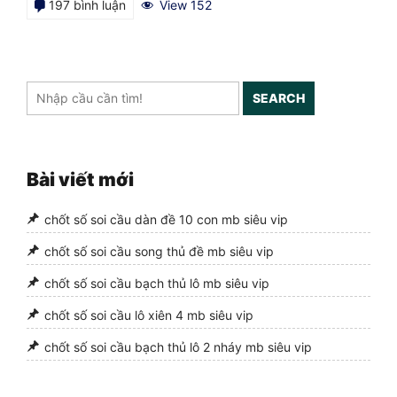
ở
197 bình luận
View 152
chốt
số
soi
SEARCH
cầu
lô
xiên
Bài viết mới
4
mb
chốt số soi cầu dàn đề 10 con mb siêu vip
siêu
chốt số soi cầu song thủ đề mb siêu vip
vip
chốt số soi cầu bạch thủ lô mb siêu vip
chốt số soi cầu lô xiên 4 mb siêu vip
chốt số soi cầu bạch thủ lô 2 nháy mb siêu vip