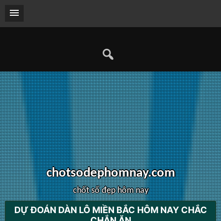
Skip
to
content
chotsodephomnay.com
chốt số đẹp hôm nay
DỰ ĐOÁN DÀN LÔ MIỀN BẮC HÔM NAY CHẮC
CHẮN ĂN