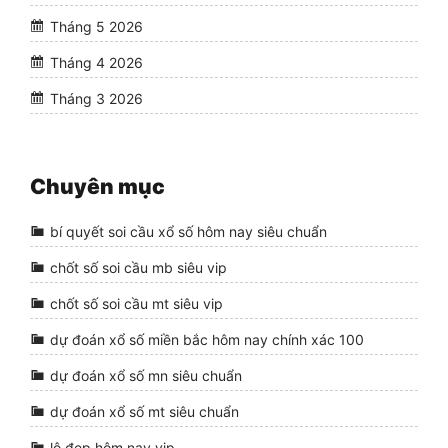
Tháng 5 2026
Tháng 4 2026
Tháng 3 2026
Chuyên mục
bí quyết soi cầu xổ số hôm nay siêu chuẩn
chốt số soi cầu mb siêu vip
chốt số soi cầu mt siêu vip
dự đoán xổ số miền bắc hôm nay chính xác 100
dự đoán xổ số mn siêu chuẩn
dự đoán xổ số mt siêu chuẩn
lô đẹp hôm nay vip