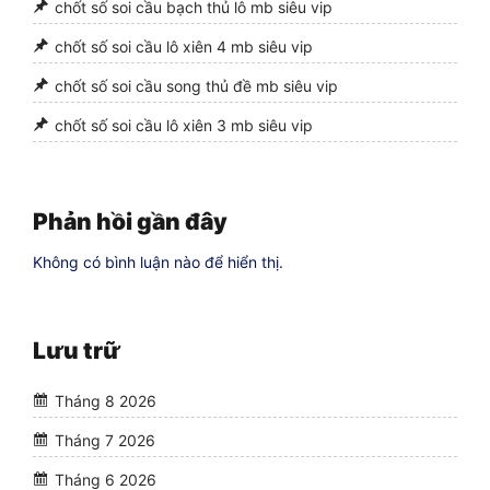
chốt số soi cầu bạch thủ lô mb siêu vip
vip
chốt số soi cầu lô xiên 4 mb siêu vip
chốt số soi cầu song thủ đề mb siêu vip
chốt số soi cầu lô xiên 3 mb siêu vip
Phản hồi gần đây
Không có bình luận nào để hiển thị.
Lưu trữ
Tháng 8 2026
Tháng 7 2026
Tháng 6 2026