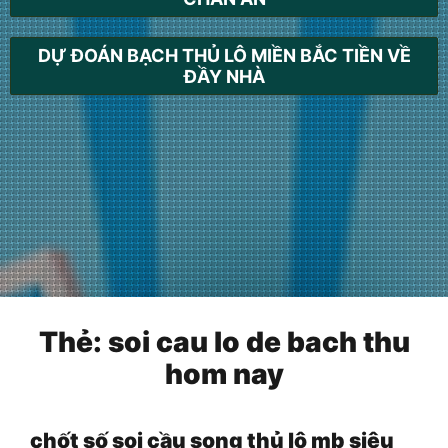
DỰ ĐOÁN BẠCH THỦ LÔ MIỀN BẮC TIỀN VỀ
ĐẦY NHÀ
Thẻ:
soi cau lo de bach thu
hom nay
chốt số soi cầu song thủ lô mb siêu