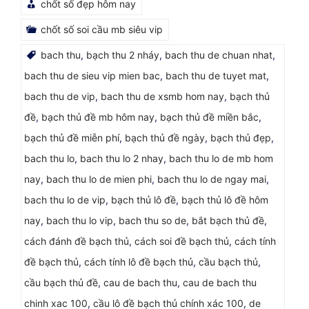
chốt số đẹp hôm nay
chốt số soi cầu mb siêu vip
bach thu
,
bạch thu 2 nháy
,
bach thu de chuan nhat
,
bach thu de sieu vip mien bac
,
bach thu de tuyet mat
,
bach thu de vip
,
bach thu de xsmb hom nay
,
bạch thủ
đề
,
bạch thủ đề mb hôm nay
,
bạch thủ đề miền bắc
,
bạch thủ đề miễn phí
,
bạch thủ đề ngày
,
bạch thủ đẹp
,
bach thu lo
,
bach thu lo 2 nhay
,
bach thu lo de mb hom
nay
,
bach thu lo de mien phi
,
bach thu lo de ngay mai
,
bach thu lo de vip
,
bạch thủ lô đề
,
bạch thủ lô đề hôm
nay
,
bach thu lo vip
,
bach thu so de
,
bắt bạch thủ đề
,
cách đánh đề bạch thủ
,
cách soi đề bạch thủ
,
cách tính
đề bạch thủ
,
cách tính lô đề bạch thủ
,
cầu bạch thủ
,
cầu bạch thủ đề
,
cau de bach thu
,
cau de bach thu
chinh xac 100
,
cầu lô đề bạch thủ chính xác 100
,
de