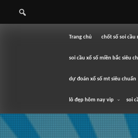
Skip
to
content
Trang chủ
chốt số soi cầu
soi cầu xổ số miền bắc siêu c
dự đoán xổ số mt siêu chuẩn
lô đẹp hôm nay vip
soi 