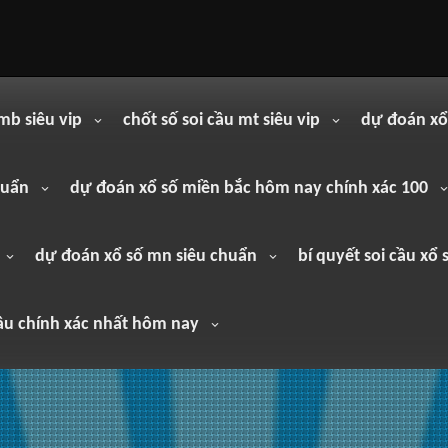
 mb siêu vip
chốt số soi cầu mt siêu vip
dự đoán xổ
huẩn
dự đoán xổ số miền bắc hôm nay chính xác 100
dự đoán xổ số mn siêu chuẩn
bí quyết soi cầu xổ
cầu chính xác nhất hôm nay