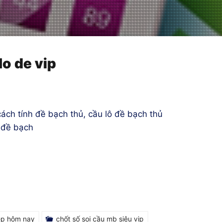
lo de vip
ách tính đề bạch thủ, cầu lô đề bạch thủ
 đề bạch
ẹp hôm nay
chốt số soi cầu mb siêu vip