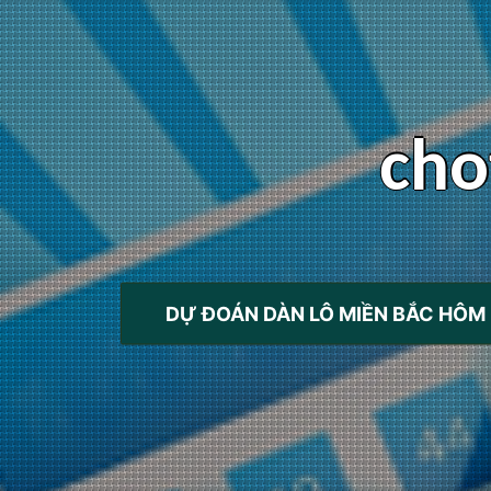
ch
DỰ ĐOÁN DÀN LÔ MIỀN BẮC HÔM