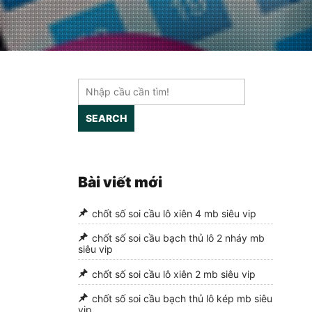
SEARCH
Bài viết mới
chốt số soi cầu lô xiên 4 mb siêu vip
chốt số soi cầu bạch thủ lô 2 nháy mb
siêu vip
chốt số soi cầu lô xiên 2 mb siêu vip
chốt số soi cầu bạch thủ lô kép mb siêu
vip