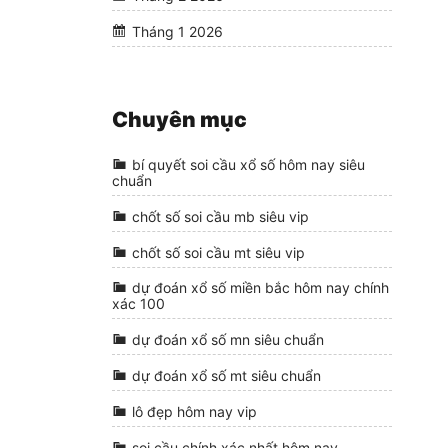
Tháng 1 2026
Chuyên mục
bí quyết soi cầu xổ số hôm nay siêu
chuẩn
chốt số soi cầu mb siêu vip
chốt số soi cầu mt siêu vip
dự đoán xổ số miền bắc hôm nay chính
xác 100
dự đoán xổ số mn siêu chuẩn
dự đoán xổ số mt siêu chuẩn
lô đẹp hôm nay vip
soi cầu chính xác nhất hôm nay