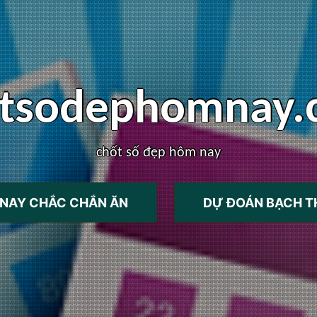
otsodephomnay.
chốt số đẹp hôm nay
 NAY CHẮC CHẮN ĂN
DỰ ĐOÁN BẠCH TH