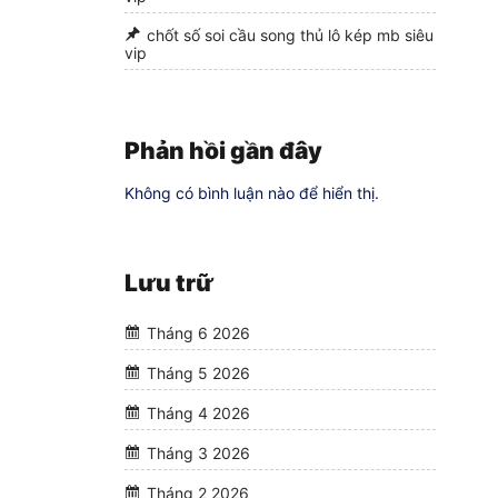
chốt số soi cầu song thủ lô kép mb siêu
vip
Phản hồi gần đây
Không có bình luận nào để hiển thị.
Lưu trữ
Tháng 6 2026
Tháng 5 2026
Tháng 4 2026
Tháng 3 2026
Tháng 2 2026