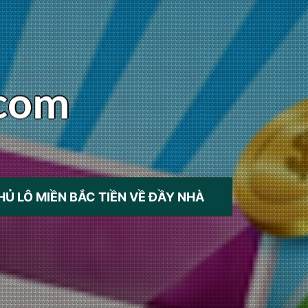
com
Ủ LÔ MIỀN BẮC TIỀN VỀ ĐẦY NHÀ