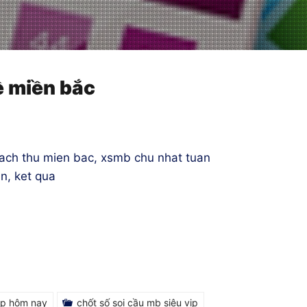
ề miền bắc
 bach thu mien bac, xsmb chu nhat tuan
an, ket qua
ẹp hôm nay
chốt số soi cầu mb siêu vip