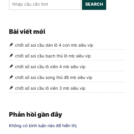
SEARCH
cầu
song
thủ
Bài viết mới
đề
mb
chốt số soi cầu dàn lô 4 con mb siêu vip
siêu
chốt số soi cầu bạch thủ lô mb siêu vip
vip
chốt số soi cầu lô xiên 4 mb siêu vip
chốt số soi cầu song thủ đề mb siêu vip
chốt số soi cầu lô xiên 3 mb siêu vip
Phản hồi gần đây
Không có bình luận nào để hiển thị.