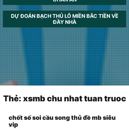
DỰ ĐOÁN BẠCH THỦ LÔ MIỀN BẮC TIỀN VỀ
ĐẦY NHÀ
Thẻ:
xsmb chu nhat tuan truoc
chốt số soi cầu song thủ đề mb siêu
vip