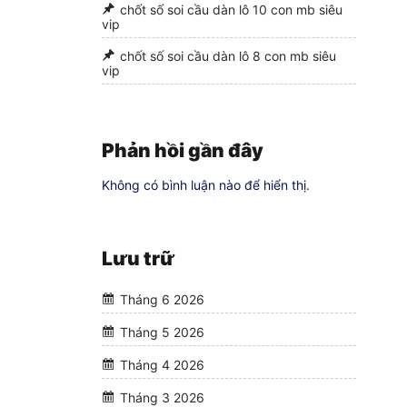
chốt số soi cầu dàn lô 10 con mb siêu
vip
chốt số soi cầu dàn lô 8 con mb siêu
vip
Phản hồi gần đây
Không có bình luận nào để hiển thị.
Lưu trữ
Tháng 6 2026
Tháng 5 2026
Tháng 4 2026
Tháng 3 2026