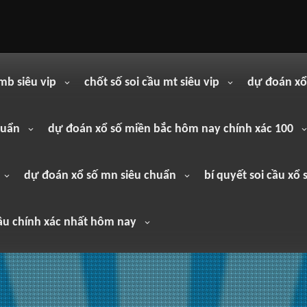
 mb siêu vip
chốt số soi cầu mt siêu vip
dự đoán xổ
huẩn
dự đoán xổ số miền bắc hôm nay chính xác 100
dự đoán xổ số mn siêu chuẩn
bí quyết soi cầu xổ
cầu chính xác nhất hôm nay