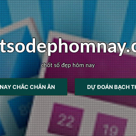
otsodephomnay.
chốt số đẹp hôm nay
 NAY CHẮC CHẮN ĂN
DỰ ĐOÁN BẠCH TH