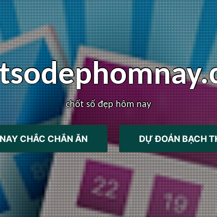
otsodephomnay.
chốt số đẹp hôm nay
 NAY CHẮC CHẮN ĂN
DỰ ĐOÁN BẠCH TH