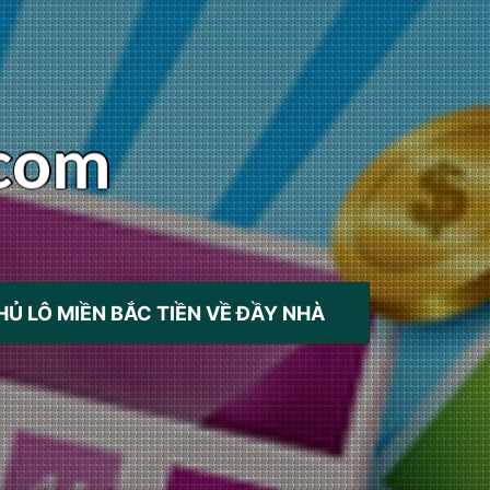
com
Ủ LÔ MIỀN BẮC TIỀN VỀ ĐẦY NHÀ