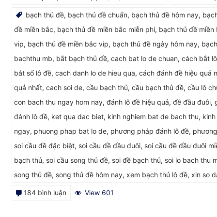
bạch thủ đề
,
bạch thủ đề chuẩn
,
bạch thủ đề hôm nay
,
bạch
đề miền bắc
,
bạch thủ đề miền bắc miễn phí
,
bạch thủ đề miền
vip
,
bạch thủ đề miền bắc vip
,
bạch thủ đề ngày hôm nay
,
bạch
bachthu mb
,
bắt bạch thủ đề
,
cach bat lo de chuan
,
cách bắt l
bắt số lô đề
,
cach danh lo de hieu qua
,
cách đánh đề hiệu quả 
quả nhất
,
cach soi de
,
cầu bạch thủ
,
cầu bạch thủ đề
,
cầu lô c
con bach thu ngay hom nay
,
đánh lô đề hiệu quả
,
đề đầu đuôi
,
đánh lô đề
,
ket qua dac biet
,
kinh nghiem bat de bach thu
,
kinh
ngay
,
phuong phap bat lo de
,
phương pháp đánh lô đề
,
phương 
soi cầu đề đặc biệt
,
soi cầu đề đầu đuôi
,
soi cầu đề đầu đuôi m
bạch thủ
,
soi cầu song thủ đề
,
soi đề bạch thủ
,
soi lo bach thu 
song thủ đề
,
song thủ đề hôm nay
,
xem bạch thủ lô đề
,
xin so 
ở
184 bình luận
View 601
chốt