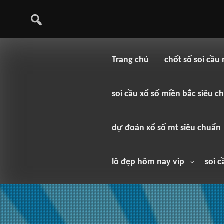
Skip
to
content
Trang chủ
chốt số soi cầu
soi cầu xổ số miền bắc siêu c
dự đoán xổ số mt siêu chuẩn
lô đẹp hôm nay vip
soi 