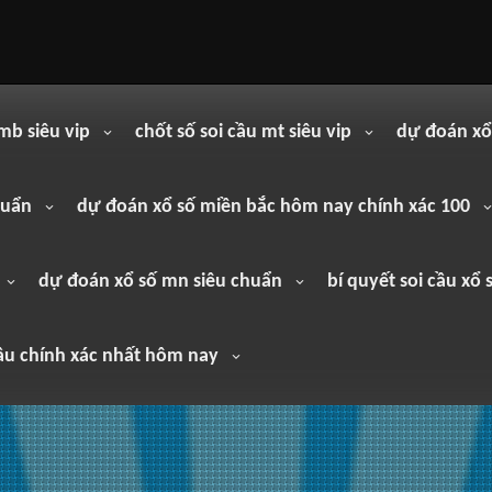
 mb siêu vip
chốt số soi cầu mt siêu vip
dự đoán xổ
huẩn
dự đoán xổ số miền bắc hôm nay chính xác 100
dự đoán xổ số mn siêu chuẩn
bí quyết soi cầu xổ
cầu chính xác nhất hôm nay