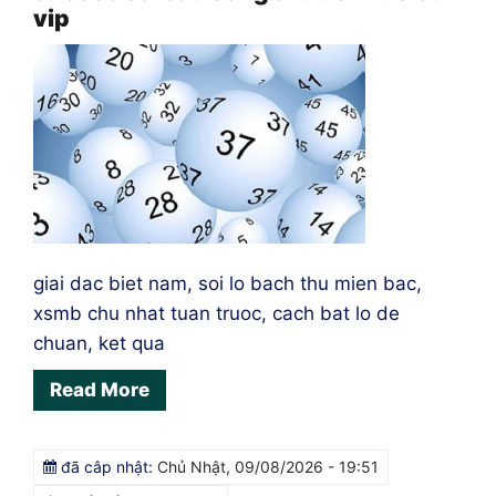
vip
giai dac biet nam, soi lo bach thu mien bac,
xsmb chu nhat tuan truoc, cach bat lo de
chuan, ket qua
Read More
đã câp nhật:
Chủ Nhật, 09/08/2026 - 19:51