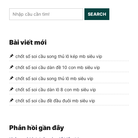
soi
SEARCH
cầu
song
thủ
Bài viết mới
đề
mb
chốt số soi cầu song thủ lô kép mb siêu vip
siêu
chốt số soi cầu dàn đề 10 con mb siêu vip
vip
chốt số soi cầu song thủ lô mb siêu vip
chốt số soi cầu dàn lô 8 con mb siêu vip
chốt số soi cầu đề đầu đuôi mb siêu vip
Phản hồi gần đây