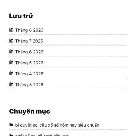
Lưu trữ
Tháng 8 2026
Tháng 7 2026
Tháng 6 2026
Tháng 5 2026
Tháng 4 2026
Tháng 3 2026
Chuyên mục
bí quyết soi cầu xổ số hôm nay siêu chuẩn
chốt số soi cầu mb siêu vip