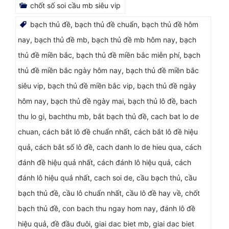
chốt số soi cầu mb siêu vip
bạch thủ đề
,
bạch thủ đề chuẩn
,
bạch thủ đề hôm
nay
,
bạch thủ đề mb
,
bạch thủ đề mb hôm nay
,
bạch
thủ đề miền bắc
,
bạch thủ đề miền bắc miễn phí
,
bạch
thủ đề miền bắc ngày hôm nay
,
bạch thủ đề miền bắc
siêu vip
,
bạch thủ đề miền bắc vip
,
bạch thủ đề ngày
hôm nay
,
bạch thủ đề ngày mai
,
bạch thủ lô đề
,
bach
thu lo gi
,
bachthu mb
,
bắt bạch thủ đề
,
cach bat lo de
chuan
,
cách bắt lô đề chuẩn nhất
,
cách bắt lô đề hiệu
quả
,
cách bắt số lô đề
,
cach danh lo de hieu qua
,
cách
đánh đề hiệu quả nhất
,
cách đánh lô hiệu quả
,
cách
đánh lô hiệu quả nhất
,
cach soi de
,
cầu bạch thủ
,
cầu
bạch thủ đề
,
cầu lô chuẩn nhất
,
cầu lô đề hay về
,
chốt
bạch thủ đề
,
con bach thu ngay hom nay
,
đánh lô đề
hiệu quả
,
đề đầu đuôi
,
giai dac biet mb
,
giai dac biet