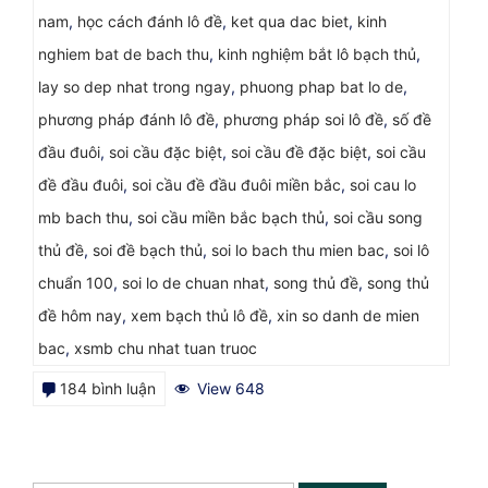
nam
,
học cách đánh lô đề
,
ket qua dac biet
,
kinh
nghiem bat de bach thu
,
kinh nghiệm bắt lô bạch thủ
,
lay so dep nhat trong ngay
,
phuong phap bat lo de
,
phương pháp đánh lô đề
,
phương pháp soi lô đề
,
số đề
đầu đuôi
,
soi cầu đặc biệt
,
soi cầu đề đặc biệt
,
soi cầu
đề đầu đuôi
,
soi cầu đề đầu đuôi miền bắc
,
soi cau lo
mb bach thu
,
soi cầu miền bắc bạch thủ
,
soi cầu song
thủ đề
,
soi đề bạch thủ
,
soi lo bach thu mien bac
,
soi lô
chuẩn 100
,
soi lo de chuan nhat
,
song thủ đề
,
song thủ
đề hôm nay
,
xem bạch thủ lô đề
,
xin so danh de mien
bac
,
xsmb chu nhat tuan truoc
ở
184 bình luận
View 648
chốt
số
soi